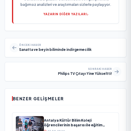
bağımsız analizleri ve araştırmaları sizlerle paylaşıyor.
YAZARIN DİĞER YAZILARI
ÖNCEKI HABER
Sanatta ve beyin biliminde indirgemecilik
SONRAKI HABER
Philips TV Çıtayı Yine Yükseltti!
BENZER GELIŞMELER
Antalya Kültür Bilim Koleji
öğrencilerinin başarısı ile eğitim
dünyasına yön vermeye devam ediyor