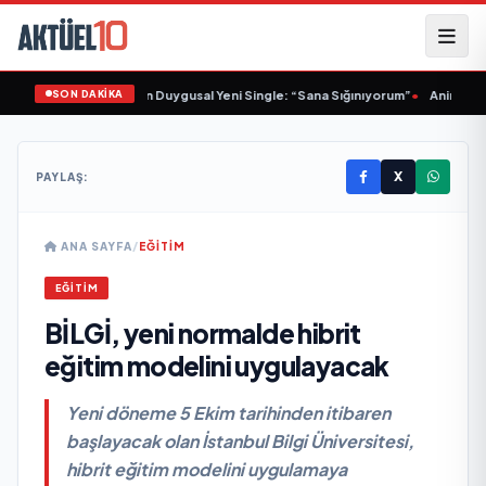
SON DAKİKA
Sinem Yalçınkaya’dan Duygusal Yeni Single: “Sana Sığınıyorum”
•
Animasyon 
X
PAYLAŞ:
ANA SAYFA
/
EĞITIM
EĞITIM
BİLGİ, yeni normalde hibrit
eğitim modelini uygulayacak
Yeni döneme 5 Ekim tarihinden itibaren
başlayacak olan İstanbul Bilgi Üniversitesi,
hibrit eğitim modelini uygulamaya