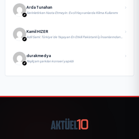
Arda Tunahan
Serinletirken Hasta Etmeyin: Evcil Hayvanlarda Klima Kullanımı
Kamil HIZER
Adil Sami: Türkiye’de Yaşayan En Etkili Pakistanlı İş İnsanlarından
Biri, Yatırım ve Ekonomik Diplomasiyi Güçlendiriyor
durakmedya
Yeşilçam şarkıları konseri yapıldı