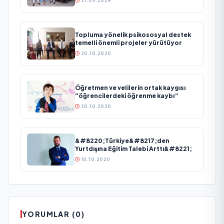
27.09.2024
Topluma yönelik psikososyal destek
temelli önemli projeler yürütüyor
20.10.2020
Öğretmen ve velilerin ortak kaygısı
“öğrencilerdeki öğrenme kaybı”
20.10.2020
&#8220;Türkiye&#8217;den
Yurtdışına Eğitim Talebi Arttı&#8221;
10.10.2020
YORUMLAR (0)