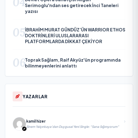
04
Serimoglu'ndan ses getirecek İnci Taneleri
yazısı
05
İBRAHİM MURAT GÜNDÜZ’ÜN WARRIOR ETHOS
DOKTRİNLERİ ULUSLARARASI
PLATFORMLARDA DİKKAT ÇEKİYOR
06
Toprak Sağlam, Raif Akyüz'ün programında
bilinmeyenlerini anlattı
YAZARLAR
kamil hizer
Sinem Yalçınkaya’dan Duygusal Yeni Single: “Sana Sığınıyorum”