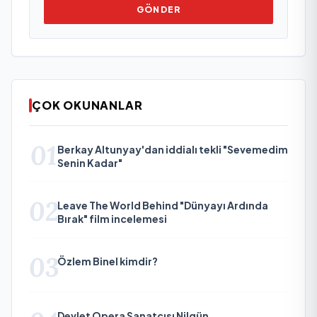
GÖNDER
ÇOK OKUNANLAR
01
Berkay Altunyay'dan iddialı tekli "Sevemedim
Senin Kadar"
02
Leave The World Behind "Dünyayı Ardında
Bırak" film incelemesi
03
Özlem Binel kimdir?
Devlet Opera Sanatçısı Nilgün