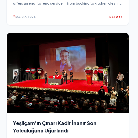
offers an end-to-end service — from booking to kitchen clean-
up — as it works to expand the private chef category first across
Turkey, then into the Mediterranean and Europe.
03.07.2026
DETAY
Yeşilçam'ın Çınarı Kadir İnanır Son
Yolculuğuna Uğurlandı