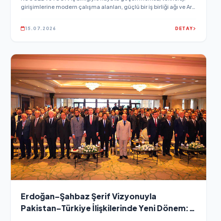
girişimlerine modern çalışma alanları, güçlü bir iş birliği ağı ve Ar-
Ge projelerine özel finansman ile vergi avantajları sunuyor.
15.07.2026
DETAY
Erdoğan–Şahbaz Şerif Vizyonuyla
Pakistan–Türkiye İlişkilerinde Yeni Dönem:
Adil Sami ve PTIDC Ekonomik Diplomaside