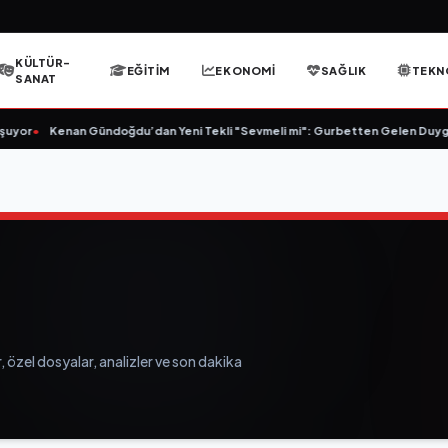
KÜLTÜR-
EĞITIM
EKONOMI
SAĞLIK
TEKN
SANAT
Kenan Gündoğdu’dan Yeni Tekli "Sevmeli mi": Gurbetten Gelen Duygu Yüklü Ş
, özel dosyalar, analizler ve son dakika