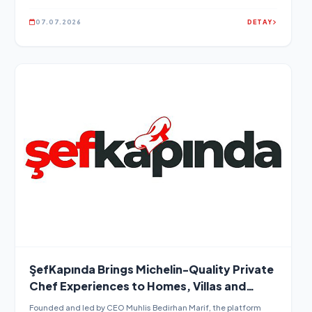
Öne Çıkıyor
07.07.2026
DETAY
ŞefKapında Brings Michelin-Quality Private
Chef Experiences to Homes, Villas and
Yachts Across Turkey
Founded and led by CEO Muhlis Bedirhan Marif, the platform