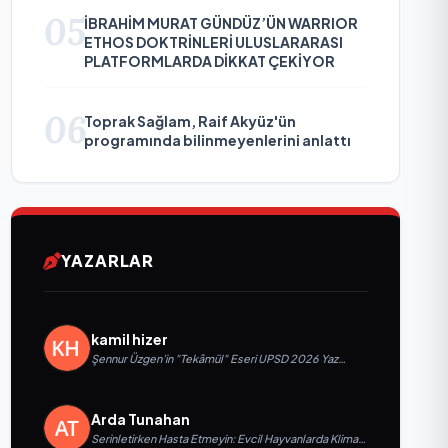
05
İBRAHİM MURAT GÜNDÜZ’ÜN WARRIOR
ETHOS DOKTRİNLERİ ULUSLARARASI
PLATFORMLARDA DİKKAT ÇEKİYOR
06
Toprak Sağlam, Raif Akyüz'ün
programında bilinmeyenlerini anlattı
YAZARLAR
kamil hizer
Şennur Üzgen’in "Tekâmül" Eseri UPSD 2026 Yaz
Sergisi’nde Sanatseverlerle Buluşuyor
Arda Tunahan
Serinletirken Hasta Etmeyin: Evcil Hayvanlarda Klima