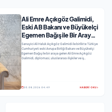
Ali Emre Açıkgöz Galimidi,
Eski AB Bakanı ve Büyükelçi
Egemen Bağış ile Bir Araya
Geldi
Sanayici Ali Haluk Açıkgöz Galimidi ile birlikte Türkiye
Cumhuriyeti eski Avrupa Birliği Bakanı ve Büyükelçi
Egemen Bağış ile bir araya gelen Ali Emre Açıkgöz
Galimidi, diplomasi, uluslararası ilişkiler ve iş
dünyasına ilişkin kapsamlı değerlendirmelerde
bulundu. Görüşmede küresel gelişmeler, yatırım
fırsatları ve uluslararası iş birlikleri ele alındı…
05.08.2026 04:49
HABERİ OKU