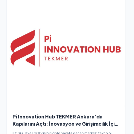
Pi Innovation Hub TEKMER Ankara’da
Kapılarını Açtı: İnovasyon ve Girişimcilik İçin
Yeni Bir Adres
KOSGEB ve TGGTV iş birliğiyle hayata geçen merkez, teknoloji