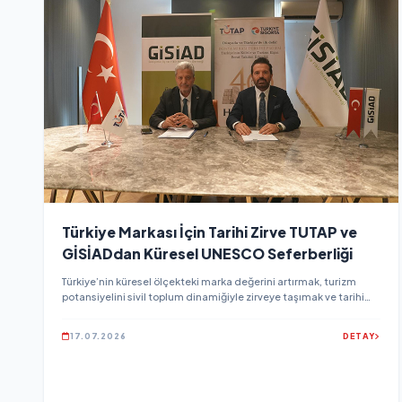
Türkiye Markası İçin Tarihi Zirve TUTAP ve
GİSİADdan Küresel UNESCO Seferberliği
Türkiye’nin küresel ölçekteki marka değerini artırmak, turizm
potansiyelini sivil toplum dinamiğiyle zirveye taşımak ve tarihi
miras bilincini genç nesillere aşılamak üzere Türkiye Tanıtma
Platformu (TUTAP) ile Girişimci İş ve Fikir İnsanları Derneği (GİSİAD)
17.07.2026
DETAY
arasında tarihi bir iş birliği protokolü imzalandı.