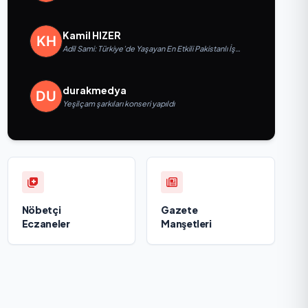
Kullanımı
Kamil HIZER
Adil Sami: Türkiye’de Yaşayan En Etkili Pakistanlı İş
İnsanlarından Biri, Yatırım ve Ekonomik Diplomasiyi
Güçlendiriyor
durakmedya
Yeşilçam şarkıları konseri yapıldı
Nöbetçi
Gazete
Eczaneler
Manşetleri