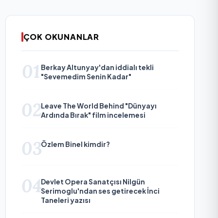
ÇOK OKUNANLAR
01
Berkay Altunyay'dan iddialı tekli
"Sevemedim Senin Kadar"
02
Leave The World Behind "Dünyayı
Ardında Bırak" film incelemesi
03
Özlem Binel kimdir?
04
Devlet Opera Sanatçısı Nilgün
Serimoglu'ndan ses getirecek İnci
Taneleri yazısı