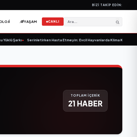
BIZI TAKIP EDIN:
OLOJI
YAŞAM
CANLI
arkı
•
Serinletirken Hasta Etmeyin: Evcil Hayvanlarda Klima Kullanımı
•
Ali Em
TOPLAM İÇERİK
21 HABER