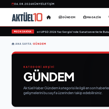
06.08.2026
KÜNYE
İLETIŞIM
GÜNDEM
MAGAZIN
SON DAKİKA
’in "Tekâmül" Eseri UPSD 2026 Yaz Sergisi’nde Sanatseverlerle Buluşuyor
•
ANA SAYFA
/
GÜNDEM
KATEGORİ ARŞİVİ
GÜNDEM
Aktüel Haber Gündem kategorisi ile ilgili en son haberler
gelişmelerini bu sayfa üzerinden takip edebilirsiniz.