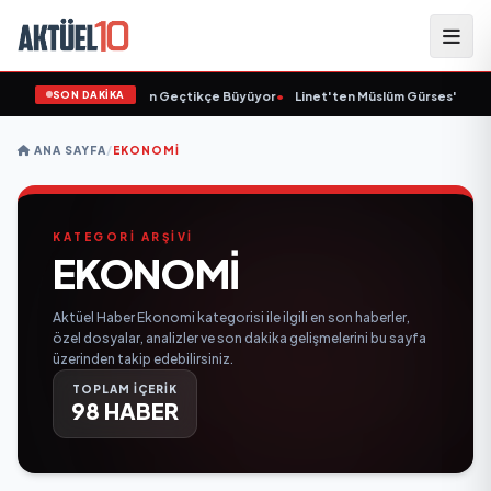
SON DAKİKA
Animasyon Pazarı Gün Geçtikçe Büyüyor
•
Linet'ten Müslüm Gürses'e Vefa
•
ANA SAYFA
/
EKONOMI
KATEGORİ ARŞİVİ
EKONOMI
Aktüel Haber Ekonomi kategorisi ile ilgili en son haberler,
özel dosyalar, analizler ve son dakika gelişmelerini bu sayfa
üzerinden takip edebilirsiniz.
TOPLAM İÇERİK
98 HABER