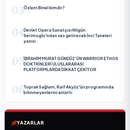
03
Özlem Binel kimdir?
04
Devlet Opera Sanatçısı Nilgün
Serimoglu'ndan ses getirecek İnci Taneleri
yazısı
05
İBRAHİM MURAT GÜNDÜZ’ÜN WARRIOR ETHOS
DOKTRİNLERİ ULUSLARARASI
PLATFORMLARDA DİKKAT ÇEKİYOR
06
Toprak Sağlam, Raif Akyüz'ün programında
bilinmeyenlerini anlattı
YAZARLAR