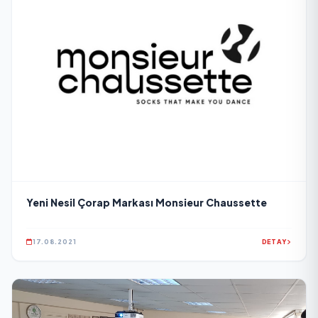
Yeni Nesil Çorap Markası Monsieur Chaussette
17.08.2021
DETAY