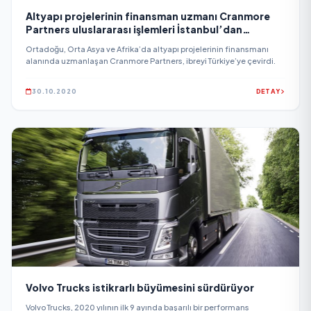
Altyapı projelerinin finansman uzmanı Cranmore
Partners uluslararası işlemleri İstanbul’dan
yürütecek
Ortadoğu, Orta Asya ve Afrika’da altyapı projelerinin finansmanı
alanında uzmanlaşan Cranmore Partners, ibreyi Türkiye’ye çevirdi.
30.10.2020
DETAY
Volvo Trucks istikrarlı büyümesini sürdürüyor
Volvo Trucks, 2020 yılının ilk 9 ayında başarılı bir performans