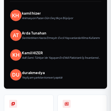
kamil hizer
Animasyon Pazarı Gün Geçtikçe Büyüyor
Arda Tunahan
Serinletirken Hasta Etmeyin: Evcil Hayvanlarda Klima Kullanımı
Kamil HIZER
Adil Sami: Türkiye’de Yaşayan En Etkili Pakistanlı İş İnsanlarından
Biri, Yatırım ve Ekonomik Diplomasiyi Güçlendiriyor
durakmedya
Yeşilçam şarkıları konseri yapıldı