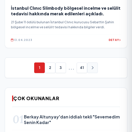
İstanbul Clınıc Slimbody bölgesel incelme ve selülit
tedavisi hakkında merak edilenleri açıkladı.
21 Şube 11 ödülü bulunan İstanbul Clınıc kurucusu Sebattin Şahin
bölgesel incelme ve selülit tedavisi hakkında bilgiler verdi.
13.04.2023
DETAY
...
1
2
3
41
ÇOK OKUNANLAR
01
Berkay Altunyay'dan iddialı tekli "Sevemedim
Senin Kadar"