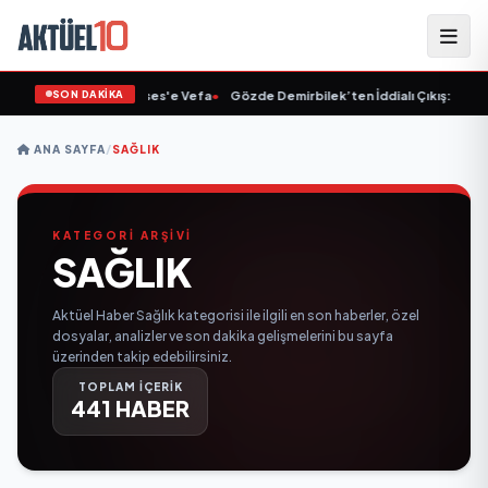
SON DAKİKA
net'ten Müslüm Gürses'e Vefa
•
Gözde Demirbilek’ten İddialı Çıkış: “Son Asso
ANA SAYFA
/
SAĞLIK
KATEGORİ ARŞİVİ
SAĞLIK
Aktüel Haber Sağlık kategorisi ile ilgili en son haberler, özel
dosyalar, analizler ve son dakika gelişmelerini bu sayfa
üzerinden takip edebilirsiniz.
TOPLAM İÇERİK
441 HABER