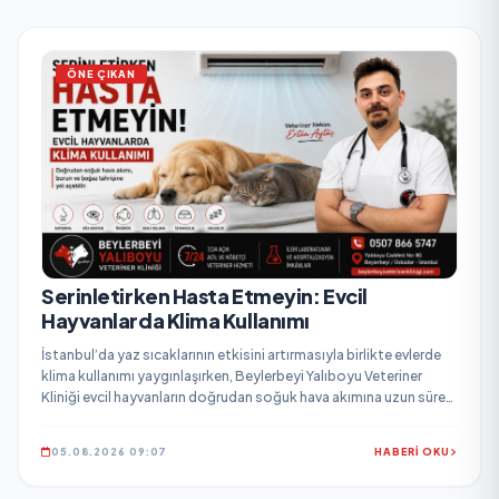
ÖNE ÇIKAN
Serinletirken Hasta Etmeyin: Evcil
Hayvanlarda Klima Kullanımı
İstanbul’da yaz sıcaklarının etkisini artırmasıyla birlikte evlerde
klima kullanımı yaygınlaşırken, Beylerbeyi Yalıboyu Veteriner
Kliniği evcil hayvanların doğrudan soğuk hava akımına uzun süre
maruz bırakılmaması konusunda hayvan sahiplerini uyardı.
05.08.2026 09:07
HABERİ OKU