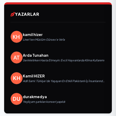
YAZARLAR
kamil hizer
Linet'ten Müslüm Gürses'e Vefa
Arda Tunahan
Serinletirken Hasta Etmeyin: Evcil Hayvanlarda Klima Kullanımı
Kamil HIZER
Adil Sami: Türkiye’de Yaşayan En Etkili Pakistanlı İş İnsanlarından
Biri, Yatırım ve Ekonomik Diplomasiyi Güçlendiriyor
durakmedya
Yeşilçam şarkıları konseri yapıldı