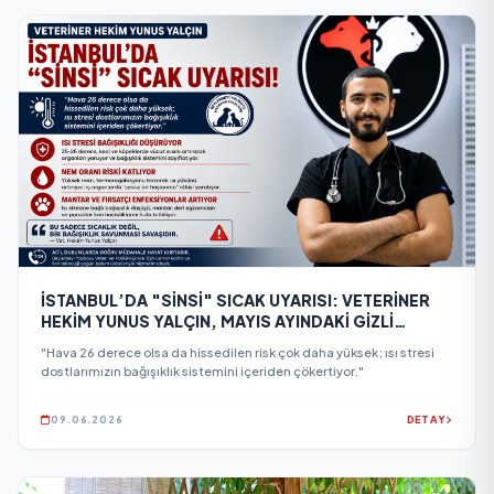
İSTANBUL’DA "SİNSİ" SICAK UYARISI: VETERİNER
HEKİM YUNUS YALÇIN, MAYIS AYINDAKİ GİZLİ
TEHLİKEYE DİKKAT ÇEKTİ!
"Hava 26 derece olsa da hissedilen risk çok daha yüksek; ısı stresi
dostlarımızın bağışıklık sistemini içeriden çökertiyor."
09.06.2026
DETAY