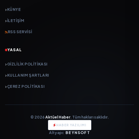
KÜNYE
İLETIŞIM
RSS SERVISI
YASAL
GIZLILIK POLITIKASI
KULLANIM ŞARTLARI
ÇEREZ POLITIKASI
© 2026
Aktüel Haber
. Tüm hakları saklıdır.
HABER YAZILIMI
Altyapı:
BEYNSOFT