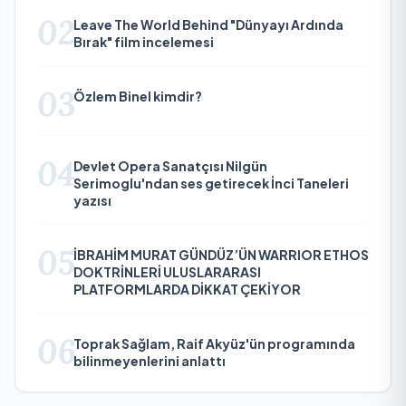
02
Leave The World Behind "Dünyayı Ardında
Bırak" film incelemesi
03
Özlem Binel kimdir?
04
Devlet Opera Sanatçısı Nilgün
Serimoglu'ndan ses getirecek İnci Taneleri
yazısı
05
İBRAHİM MURAT GÜNDÜZ’ÜN WARRIOR ETHOS
DOKTRİNLERİ ULUSLARARASI
PLATFORMLARDA DİKKAT ÇEKİYOR
06
Toprak Sağlam, Raif Akyüz'ün programında
bilinmeyenlerini anlattı