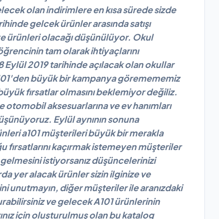
lecek olan indirimlere en kısa sürede sizde
arihinde gelcek ürünler arasında satışı
ye ürünleri olacağı düşünülüyor. Okul
öğrencinin tam olarak ihtiyaçlarını
Eylül 2019 tarihinde açılacak olan okullar
da a101'den büyük bir kampanya göremememiz
 büyük fırsatlar olmasını beklemiyor değiliz.
e otomobil aksesuarlarına ve ev hanımları
i düşünüyoruz. Eylül aynının sonuna
eri a101 müşterileri büyük bir merakla
ğu fırsatlarını kaçırmak istemeyen müşteriler
 gelmesini istiyorsanız düşüncelerinizi
da yer alacak ürünler sizin ilginize ve
ni unutmayın, diğer müşteriler ile aranızdaki
rabilirsiniz ve gelecek A101 ürünlerinin
rarınız için oluşturulmuş olan bu katalog