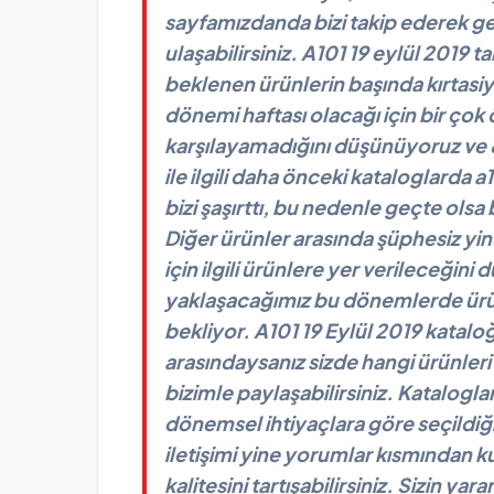
sayfamızdanda bizi takip ederek ge
ulaşabilirsiniz. A101 19 eylül 2019 t
beklenen ürünlerin başında kırtasi
dönemi haftası olacağı için bir çok 
karşılayamadığını düşünüyoruz ve 8 
ile ilgili daha önceki kataloglar
bizi şaşırttı, bu nedenle geçte olsa
Diğer ürünler arasında şüphesiz yin
için ilgili ürünlere yer verileceğin
yaklaşacağımız bu dönemlerde ürünl
bekliyor. A101 19 Eylül 2019 katalo
arasındaysanız sizde hangi ürünleri
bizimle paylaşabilirsiniz. Kataloglar
dönemsel ihtiyaçlara göre seçildiği
iletişimi yine yorumlar kısmından ku
kalitesini tartışabilirsiniz. Sizin ya