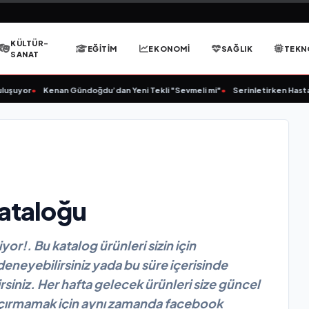
KÜLTÜR-
EĞITIM
EKONOMI
SAĞLIK
TEKN
SANAT
Kenan Gündoğdu’dan Yeni Tekli "Sevmeli mi"
•
Serinletirken Hasta Etmeyin:
Kataloğu
or!. Bu katalog ürünleri sizin için
 deneyebilirsiniz yada bu süre içerisinde
irsiniz. Her hafta gelecek ürünleri size güncel
kaçırmamak için aynı zamanda facebook