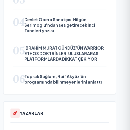
04
Devlet Opera Sanatçısı Nilgün
Serimoglu'ndan ses getirecek İnci
Taneleri yazısı
05
İBRAHİM MURAT GÜNDÜZ’ÜN WARRIOR
ETHOS DOKTRİNLERİ ULUSLARARASI
PLATFORMLARDA DİKKAT ÇEKİYOR
06
Toprak Sağlam, Raif Akyüz'ün
programında bilinmeyenlerini anlattı
YAZARLAR