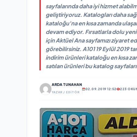
sayfalarında daha iyi hizmet alabilm
geliştiriyoruz. Katalogları daha sağ
kataloğu'na en kısa zamanda ulaşabi
devam ediyor. Fırsatlarla dolu ye
için Aktüel Ana sayfamızı ziyaret ed
görebilirsiniz. A101 19 Eylül 2019 t
indirim ürünleri kataloğu en kısa z
satılan ürünleri bu katalog sayfalar
ARDA TUNAHAN
02.09.2019 12:52
223 OKU
YAZAR / EDITÖR