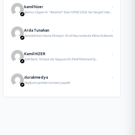
kamil hizer
Şennur Üzgen’in "Tekâmül" Eseri UPSD 2026 Yaz Sergisi’nde
Sanatseverlerle Buluşuyor
Arda Tunahan
Serinletirken Hasta Etmeyin: Evcil Hayvanlarda Klima Kullanımı
Kamil HIZER
Adil Sami: Türkiye’de Yaşayan En Etkili Pakistanlı İş
İnsanlarından Biri, Yatırım ve Ekonomik Diplomasiyi
Güçlendiriyor
durakmedya
Yeşilçam şarkıları konseri yapıldı