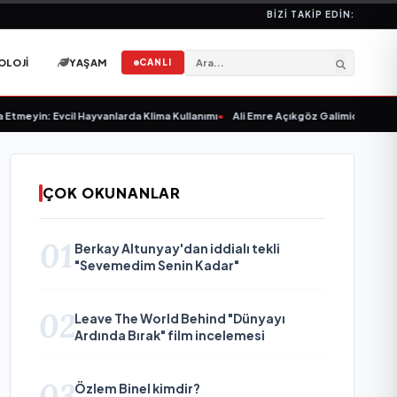
BIZI TAKIP EDIN:
OLOJI
YAŞAM
CANLI
 Evcil Hayvanlarda Klima Kullanımı
•
Ali Emre Açıkgöz Galimidi, Eski AB Bakanı 
ÇOK OKUNANLAR
01
Berkay Altunyay'dan iddialı tekli
"Sevemedim Senin Kadar"
02
Leave The World Behind "Dünyayı
Ardında Bırak" film incelemesi
03
Özlem Binel kimdir?