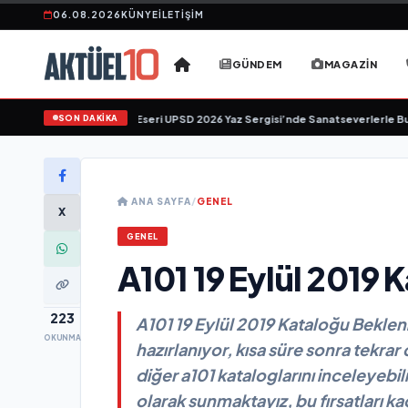
06.08.2026
KÜNYE
İLETIŞIM
GÜNDEM
MAGAZIN
SON DAKİKA
en’in "Tekâmül" Eseri UPSD 2026 Yaz Sergisi’nde Sanatseverlerle Buluşuyor
•
ANA SAYFA
/
GENEL
X
GENEL
A101 19 Eylül 2019 
223
A101 19 Eylül 2019 Kataloğu Bekleniy
OKUNMA
hazırlanıyor, kısa süre sonra tekrar
diğer a101 kataloglarını inceleyebil
olarak sunmaktayız, bu fırsatları 