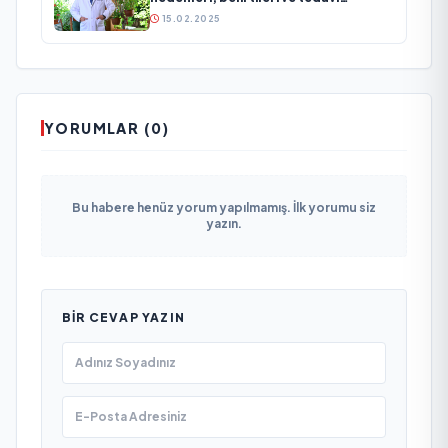
yöntemleri hakkında önemli
15.02.2025
açıklamalarda bulundu
YORUMLAR (0)
Bu habere henüz yorum yapılmamış. İlk yorumu siz
yazın.
BIR CEVAP YAZIN