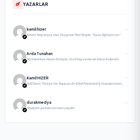
YAZARLAR
kamil hizer
Sinem Yalçınkaya’dan Duygusal Yeni Single: “Sana Sığınıyorum”
Arda Tunahan
Serinletirken Hasta Etmeyin: Evcil Hayvanlarda Klima Kullanımı
Kamil HIZER
Adil Sami: Türkiye’de Yaşayan En Etkili Pakistanlı İş İnsanlarından
Biri, Yatırım ve Ekonomik Diplomasiyi Güçlendiriyor
durakmedya
Yeşilçam şarkıları konseri yapıldı