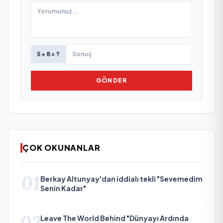
5 + 8 = ?
GÖNDER
ÇOK OKUNANLAR
01
Berkay Altunyay'dan iddialı tekli "Sevemedim
Senin Kadar"
02
Leave The World Behind "Dünyayı Ardında