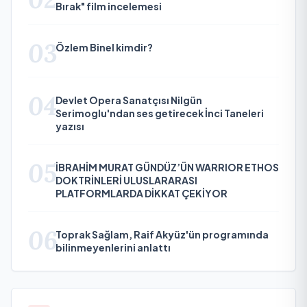
Bırak" film incelemesi
03
Özlem Binel kimdir?
04
Devlet Opera Sanatçısı Nilgün
Serimoglu'ndan ses getirecek İnci Taneleri
yazısı
05
İBRAHİM MURAT GÜNDÜZ’ÜN WARRIOR ETHOS
DOKTRİNLERİ ULUSLARARASI
PLATFORMLARDA DİKKAT ÇEKİYOR
06
Toprak Sağlam, Raif Akyüz'ün programında
bilinmeyenlerini anlattı