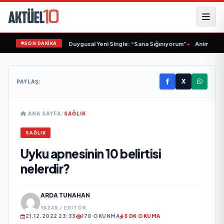
SON DAKİKA
inem Yalçınkaya’dan Duygusal Yeni Single: “Sana Sığınıyorum”
•
Animasyon P
X
PAYLAŞ:
ANA SAYFA
/
SAĞLIK
SAĞLIK
Uyku apnesinin 10 belirtisi
nelerdir?
ARDA TUNAHAN
YAZAR / EDITÖR
21.12.2022 23:33
170 OKUNMA
5 DK OKUMA