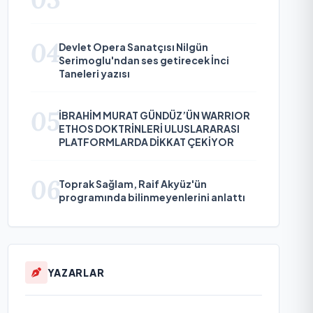
04
Devlet Opera Sanatçısı Nilgün
Serimoglu'ndan ses getirecek İnci
Taneleri yazısı
05
İBRAHİM MURAT GÜNDÜZ’ÜN WARRIOR
ETHOS DOKTRİNLERİ ULUSLARARASI
PLATFORMLARDA DİKKAT ÇEKİYOR
06
Toprak Sağlam, Raif Akyüz'ün
programında bilinmeyenlerini anlattı
YAZARLAR