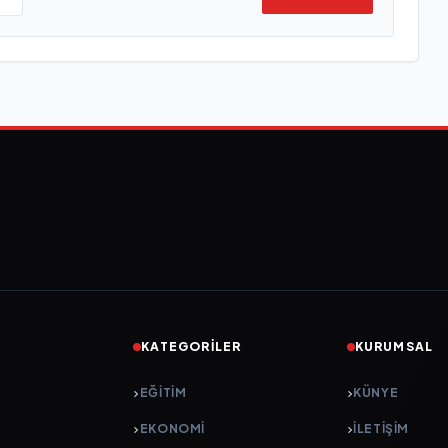
KATEGORILER
KURUMSAL
EĞITIM
KÜNYE
EKONOMI
İLETIŞIM