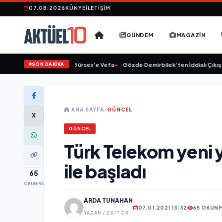
07.08.2026
KÜNYE
İLETIŞIM
GÜNDEM
MAGAZIN
SON DAKİKA
•
Linet'ten Müslüm Gürses'e Vefa
•
Gözde Demirbilek’ten İddialı Çıkış: “
ANA SAYFA
/
GÜNCEL
X
GÜNCEL
Türk Telekom yeni y
ile başladı
65
OKUNMA
ARDA TUNAHAN
07.01.2021 13:32
65 OKUN
YAZAR / EDITÖR