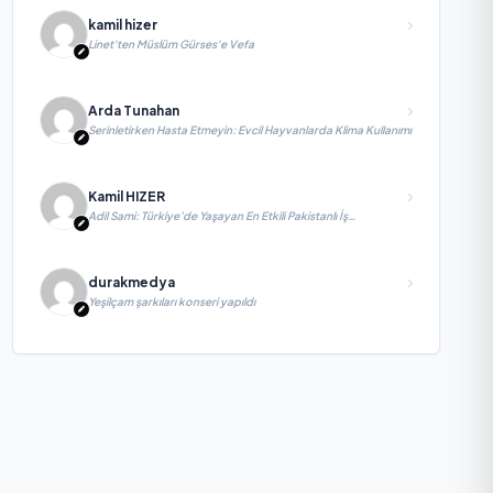
kamil hizer
Linet'ten Müslüm Gürses'e Vefa
Arda Tunahan
Serinletirken Hasta Etmeyin: Evcil Hayvanlarda Klima Kullanımı
Kamil HIZER
Adil Sami: Türkiye’de Yaşayan En Etkili Pakistanlı İş
İnsanlarından Biri, Yatırım ve Ekonomik Diplomasiyi
Güçlendiriyor
durakmedya
Yeşilçam şarkıları konseri yapıldı