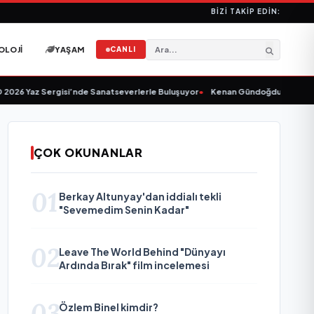
BIZI TAKIP EDIN:
OLOJI
YAŞAM
CANLI
026 Yaz Sergisi’nde Sanatseverlerle Buluşuyor
•
Kenan Gündoğdu’dan Yeni Te
ÇOK OKUNANLAR
01
Berkay Altunyay'dan iddialı tekli
"Sevemedim Senin Kadar"
02
Leave The World Behind "Dünyayı
Ardında Bırak" film incelemesi
03
Özlem Binel kimdir?