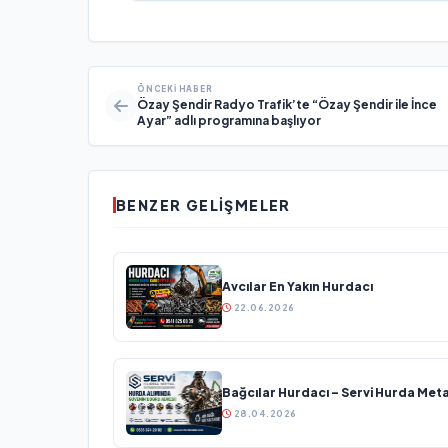
ÖNCEKI HABER
Özay Şendir Radyo Trafik’te “Özay Şendir ile İnce
Ayar” adlı programına başlıyor
BENZER GELIŞMELER
Avcılar En Yakın Hurdacı
22.06.2026
Bağcılar Hurdacı – Servi Hurda Meta
28.04.2026