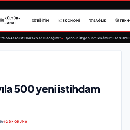
KÜLTÜR-
EĞITIM
EKONOMI
SAĞLIK
TEKN
SANAT
Son Assolist Olarak Var Olacağım!”
•
Şennur Üzgen’in "Tekâmül" Eseri UPSD 2
ıla 500 yeni istihdam
MA
2 DK OKUMA