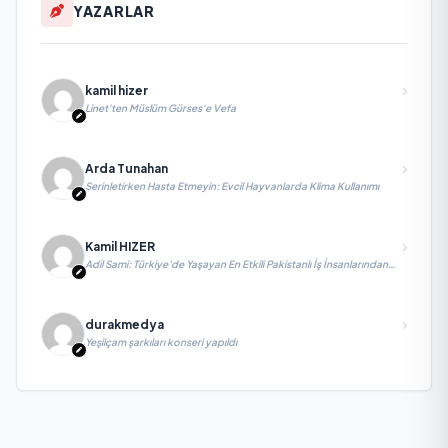
YAZARLAR
kamil hizer
Linet'ten Müslüm Gürses'e Vefa
Arda Tunahan
Serinletirken Hasta Etmeyin: Evcil Hayvanlarda Klima Kullanımı
Kamil HIZER
Adil Sami: Türkiye’de Yaşayan En Etkili Pakistanlı İş İnsanlarından
Biri, Yatırım ve Ekonomik Diplomasiyi Güçlendiriyor
durakmedya
Yeşilçam şarkıları konseri yapıldı