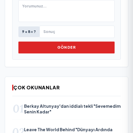
9 + 8 = ?
GÖNDER
ÇOK OKUNANLAR
01
Berkay Altunyay'dan iddialı tekli "Sevemedim
Senin Kadar"
02
Leave The World Behind "Dünyayı Ardında