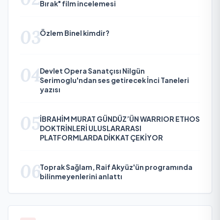
Bırak" film incelemesi
03
Özlem Binel kimdir?
04
Devlet Opera Sanatçısı Nilgün
Serimoglu'ndan ses getirecek İnci Taneleri
yazısı
05
İBRAHİM MURAT GÜNDÜZ’ÜN WARRIOR ETHOS
DOKTRİNLERİ ULUSLARARASI
PLATFORMLARDA DİKKAT ÇEKİYOR
06
Toprak Sağlam, Raif Akyüz'ün programında
bilinmeyenlerini anlattı