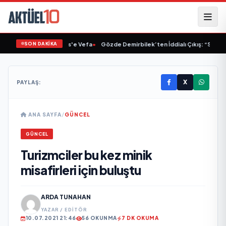
SON DAKİKA
et'ten Müslüm Gürses'e Vefa
•
Gözde Demirbilek’ten İddialı Çıkış: “Son Asso
X
PAYLAŞ:
ANA SAYFA
/
GÜNCEL
GÜNCEL
Turizmciler bu kez minik
misafirleri için buluştu
ARDA TUNAHAN
YAZAR / EDITÖR
10.07.2021 21:46
56 OKUNMA
7 DK OKUMA