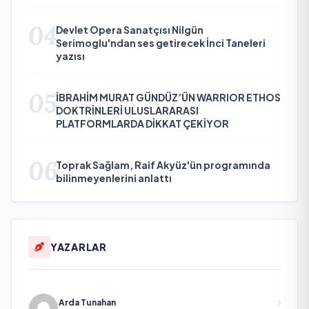
04
Devlet Opera Sanatçısı Nilgün
Serimoglu'ndan ses getirecek İnci Taneleri
yazısı
05
İBRAHİM MURAT GÜNDÜZ’ÜN WARRIOR ETHOS
DOKTRİNLERİ ULUSLARARASI
PLATFORMLARDA DİKKAT ÇEKİYOR
06
Toprak Sağlam, Raif Akyüz'ün programında
bilinmeyenlerini anlattı
YAZARLAR
Arda Tunahan