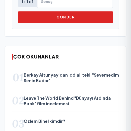
1 + 1 = ?
GÖNDER
ÇOK OKUNANLAR
01
Berkay Altunyay'dan iddialı tekli "Sevemedim
Senin Kadar"
02
Leave The World Behind "Dünyayı Ardında
Bırak" film incelemesi
03
Özlem Binel kimdir?