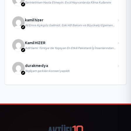
Serinletirken Hasta Etmeyin: Evcil Hayvanlarda Klima Kullanımı
kamil hizer
Ali Emre Açıkgöz Galimidi, Eski AB Bakanı ve Büyükelçi Egemen
Bağış ile değerlendirmelerde bulundu
Kamil HIZER
Adil Sami: Türkiye’de Yaşayan En Etkili Pakistanlı İş İnsanlarından
Biri, Yatırım ve Ekonomik Diplomasiyi Güçlendiriyor
durakmedya
Yeşilçam şarkıları konseri yapıldı