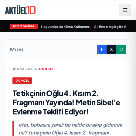
SON DAKİKA
Hasta Etmeyin: Evcil Hayvanlarda Klima Kullanımı
•
Ali Emre Açıkgöz Galimidi,
X
PAYLAŞ:
ANA SAYFA
/
GÜNCEL
GÜNCEL
Tetikçinin Oğlu 4. Kısım 2.
Fragmanı Yayında! Metin Sibel’e
Evlenme Teklifi Ediyor!
etin, babasını yaralı bir halde bırakıp gidecek
mi? Tetikçinin Oğlu 4. kısım 2. fragmanı