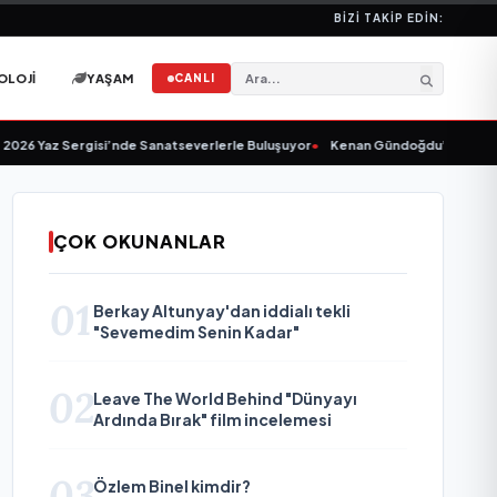
BIZI TAKIP EDIN:
OLOJI
YAŞAM
CANLI
6 Yaz Sergisi’nde Sanatseverlerle Buluşuyor
•
Kenan Gündoğdu’dan Yeni Tekl
ÇOK OKUNANLAR
01
Berkay Altunyay'dan iddialı tekli
"Sevemedim Senin Kadar"
02
Leave The World Behind "Dünyayı
Ardında Bırak" film incelemesi
03
Özlem Binel kimdir?