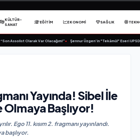
KÜLTÜR-
EĞITIM
EKONOMI
SAĞLIK
TEKN
SANAT
n Assolist Olarak Var Olacağım!”
•
Şennur Üzgen’in "Tekâmül" Eseri UPSD 202
gmanı Yayında! Sibel İle
te Olmaya Başlıyor!
yrılır. Ego 11. kısım 2. fragmanı yayınlandı.
ya başlıyor.