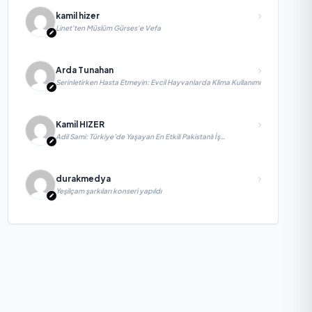
kamil hizer
Linet'ten Müslüm Gürses'e Vefa
Arda Tunahan
Serinletirken Hasta Etmeyin: Evcil Hayvanlarda Klima Kullanımı
Kamil HIZER
Adil Sami: Türkiye’de Yaşayan En Etkili Pakistanlı İş
İnsanlarından Biri, Yatırım ve Ekonomik Diplomasiyi
Güçlendiriyor
durakmedya
Yeşilçam şarkıları konseri yapıldı