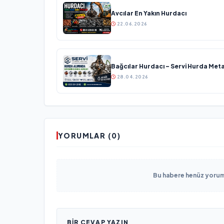
Avcılar En Yakın Hurdacı
22.06.2026
Bağcılar Hurdacı – Servi Hurda Meta
28.04.2026
YORUMLAR (0)
Bu habere henüz yorum 
BIR CEVAP YAZIN