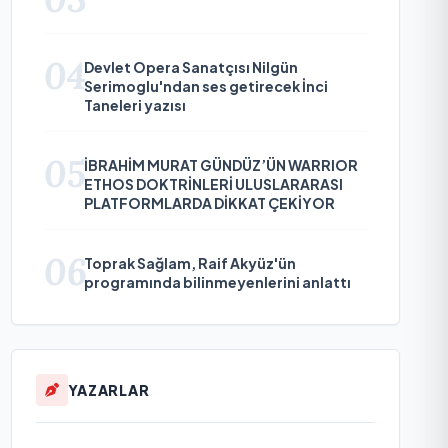
04
Devlet Opera Sanatçısı Nilgün
Serimoglu'ndan ses getirecek İnci
Taneleri yazısı
05
İBRAHİM MURAT GÜNDÜZ’ÜN WARRIOR
ETHOS DOKTRİNLERİ ULUSLARARASI
PLATFORMLARDA DİKKAT ÇEKİYOR
06
Toprak Sağlam, Raif Akyüz'ün
programında bilinmeyenlerini anlattı
YAZARLAR