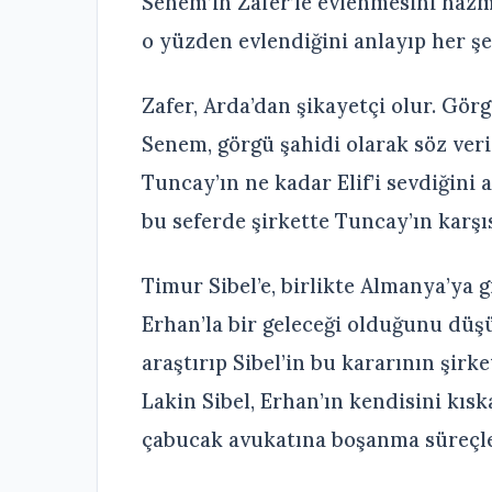
Senem’in Zafer’le evlenmesini hazme
o yüzden evlendiğini anlayıp her şey
Zafer, Arda’dan şikayetçi olur. Görg
Senem, görgü şahidi olarak söz veri
Tuncay’ın ne kadar Elif’i sevdiğini
bu seferde şirkette Tuncay’ın karşıs
Timur Sibel’e, birlikte Almanya’ya g
Erhan’la bir geleceği olduğunu düşü
araştırıp Sibel’in bu kararının şirk
Lakin Sibel, Erhan’ın kendisini kısk
çabucak avukatına boşanma süreçler