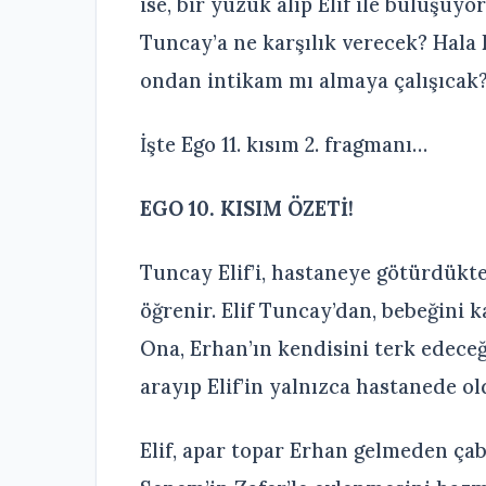
ise, bir yüzük alıp Elif ile buluşuyor
Tuncay’a ne karşılık verecek? Hala E
ondan intikam mı almaya çalışıcak
İşte Ego 11. kısım 2. fragmanı…
EGO 10. KISIM ÖZETİ!
Tuncay Elif’i, hastaneye götürdükt
öğrenir. Elif Tuncay’dan, bebeğini 
Ona, Erhan’ın kendisini terk edece
arayıp Elif’in yalnızca hastanede 
Elif, apar topar Erhan gelmeden çab