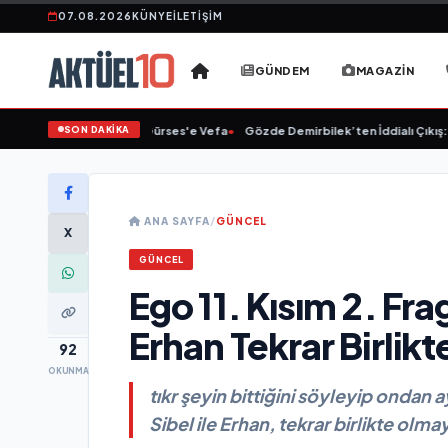
07.08.2026
KÜNYE
İLETIŞIM
GÜNDEM
MAGAZIN
SON DAKİKA
•
Linet'ten Müslüm Gürses'e Vefa
•
Gözde Demirbilek’ten İddialı Çıkış: “So
ANA SAYFA
/
GÜNCEL
X
GÜNCEL
Ego 11. Kısım 2. Fra
Erhan Tekrar Birlik
92
OKUNMA
tıkr şeyin bittiğini söyleyip ondan a
Sibel ile Erhan, tekrar birlikte olma