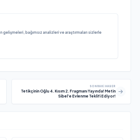
elişmeleri, bağımsız analizleri ve araştırmaları sizlerle
SONRAKI HABER
Tetikçinin Oğlu 4. Kısım 2. Fragmanı Yayında! Metin
Sibel’e Evlenme Teklifi Ediyor!