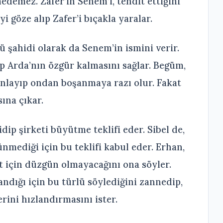
demez. Zafer’in Senem’i, tehdit ettiğini
i göze alıp Zafer’i bıçakla yaralar.
ü şahidi olarak da Senem’in ismini verir.
p Arda’nın özgür kalmasını sağlar. Begüm,
 anlayıp ondan boşanmaya razı olur. Fakat
ına çıkar.
idip şirketi büyütme teklifi eder. Sibel de,
nmediği için bu teklifi kabul eder. Erhan,
et için düzgün olmayacağını ona söyler.
andığı için bu türlü söylediğini zannedip,
ini hızlandırmasını ister.