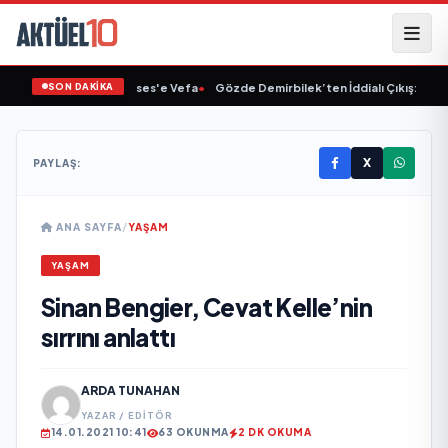
SON DAKİKA
Linet'ten Müslüm Gürses'e Vefa
•
Gözde Demirbilek’ten İddialı Çıkış: “Son A
X
PAYLAŞ:
ANA SAYFA
/
YAŞAM
YAŞAM
Sinan Bengier, Cevat Kelle’nin
sırrını anlattı
ARDA TUNAHAN
YAZAR / EDITÖR
14.01.2021 10:41
63 OKUNMA
2 DK OKUMA