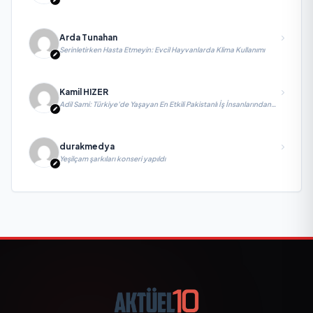
Arda Tunahan
Serinletirken Hasta Etmeyin: Evcil Hayvanlarda Klima Kullanımı
Kamil HIZER
Adil Sami: Türkiye’de Yaşayan En Etkili Pakistanlı İş İnsanlarından
Biri, Yatırım ve Ekonomik Diplomasiyi Güçlendiriyor
durakmedya
Yeşilçam şarkıları konseri yapıldı