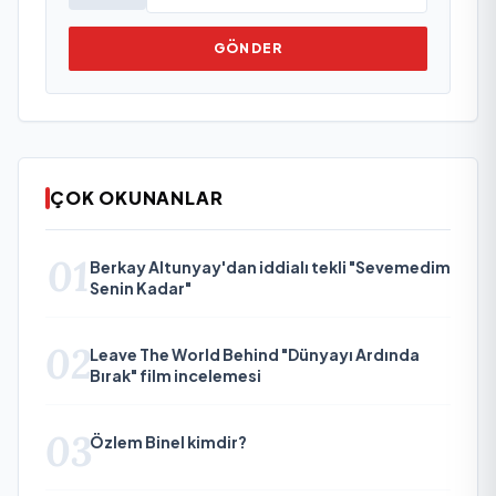
GÖNDER
ÇOK OKUNANLAR
01
Berkay Altunyay'dan iddialı tekli "Sevemedim
Senin Kadar"
02
Leave The World Behind "Dünyayı Ardında
Bırak" film incelemesi
03
Özlem Binel kimdir?