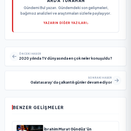
ARDA TUNAHAN
Gündemi Bul yazarı. Gündemdeki son gelişmeleri,
bağımsız analizleri ve araştırmaları sizlerle paylaşıyor.
YAZARIN DİĞER YAZILARI
ÖNCEKI HABER
2020 yılında TV dünyasında en çok neler konuşuldu?
SONRAKI HABER
Galatasaray’da çalkantılı günler devam ediyor
BENZER GELIŞMELER
İbrahim Murat Gündüz’ün