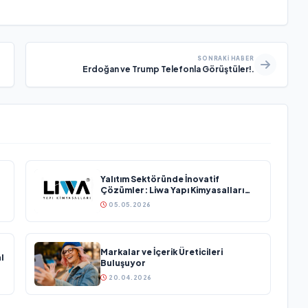
SONRAKI HABER
Erdoğan ve Trump Telefonla Görüştüler!.
Yalıtım Sektöründe İnovatif
Çözümler: Liwa Yapı Kimyasalları
Sektöründe Büyümesini Sürdürüyor
05.05.2026
Markalar ve İçerik Üreticileri
l
Buluşuyor
20.04.2026