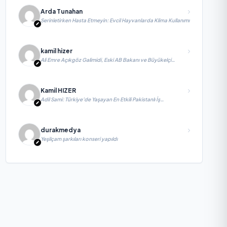
Arda Tunahan
Serinletirken Hasta Etmeyin: Evcil Hayvanlarda Klima Kullanımı
kamil hizer
Ali Emre Açıkgöz Galimidi, Eski AB Bakanı ve Büyükelçi
Egemen Bağış ile değerlendirmelerde bulundu
Kamil HIZER
Adil Sami: Türkiye’de Yaşayan En Etkili Pakistanlı İş
İnsanlarından Biri, Yatırım ve Ekonomik Diplomasiyi
Güçlendiriyor
durakmedya
Yeşilçam şarkıları konseri yapıldı