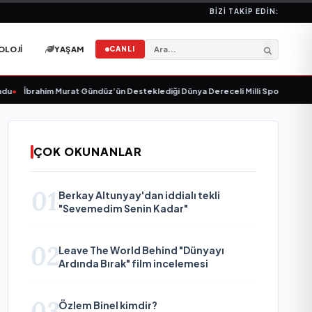
BIZI TAKIP EDIN:
OLOJI
YAŞAM
CANLI
rahim Murat Gündüz’ün Desteklediği Dünya Dereceli Milli Sporcu Melis Nazlıca
ÇOK OKUNANLAR
01
Berkay Altunyay'dan iddialı tekli
"Sevemedim Senin Kadar"
02
Leave The World Behind "Dünyayı
Ardında Bırak" film incelemesi
03
Özlem Binel kimdir?