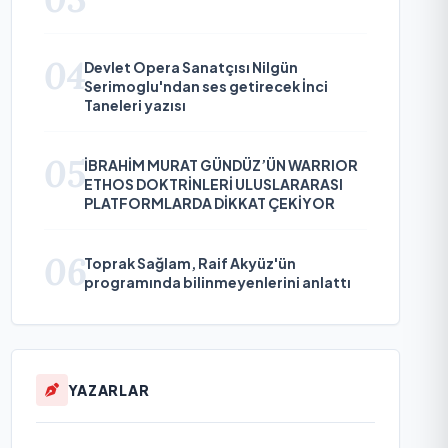
04
Devlet Opera Sanatçısı Nilgün
Serimoglu'ndan ses getirecek İnci
Taneleri yazısı
05
İBRAHİM MURAT GÜNDÜZ’ÜN WARRIOR
ETHOS DOKTRİNLERİ ULUSLARARASI
PLATFORMLARDA DİKKAT ÇEKİYOR
06
Toprak Sağlam, Raif Akyüz'ün
programında bilinmeyenlerini anlattı
YAZARLAR