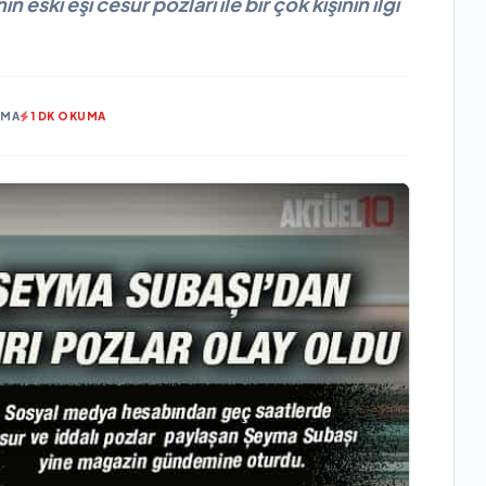
eski eşi cesur pozları ile bir çok kişinin ilgi
NMA
1 DK OKUMA