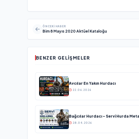
ÖNCEKI HABER
Bim 8 Mayıs 2020 Aktüel Kataloğu
BENZER GELIŞMELER
Avcılar En Yakın Hurdacı
22.06.2026
Bağcılar Hurdacı – Servi Hurda Meta
28.04.2026