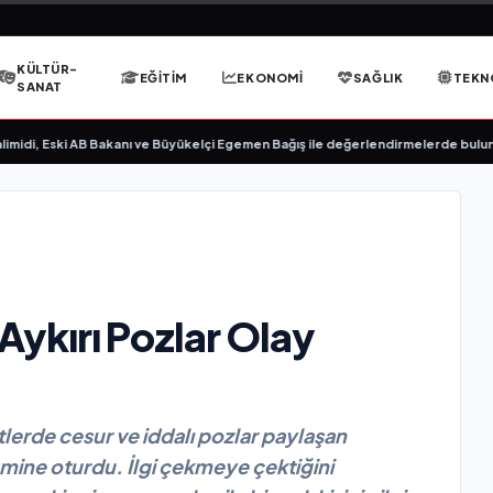
KÜLTÜR-
EĞITIM
EKONOMI
SAĞLIK
TEKN
SANAT
Eski AB Bakanı ve Büyükelçi Egemen Bağış ile değerlendirmelerde bulundu
•
İb
ykırı Pozlar Olay
erde cesur ve iddalı pozlar paylaşan
ine oturdu. İlgi çekmeye çektiğini