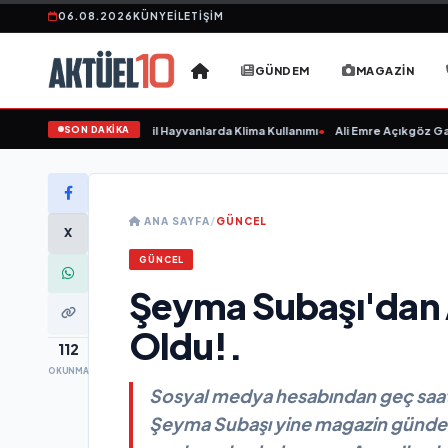
06.08.2026
KÜNYE
İLETIŞIM
GÜNDEM
MAGAZIN
SON DAKİKA
asta Etmeyin: Evcil Hayvanlarda Klima Kullanımı
•
Ali Emre Açıkgöz Galimidi, 
ANA SAYFA
/
GÜNCEL
X
GÜNCEL
Şeyma Subaşı'dan A
Oldu!.
112
OKUNMA
Sosyal medya hesabından geç saatl
Şeyma Subaşı yine magazin gündem