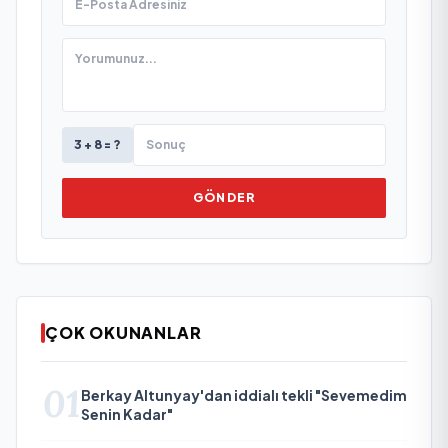
3 + 8 = ?
GÖNDER
ÇOK OKUNANLAR
01
Berkay Altunyay'dan iddialı tekli "Sevemedim
Senin Kadar"