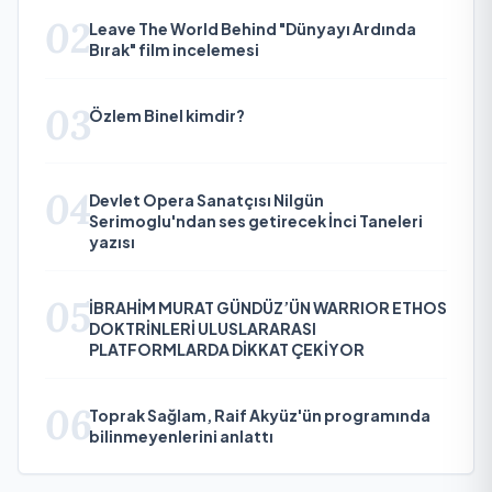
02
Leave The World Behind "Dünyayı Ardında
Bırak" film incelemesi
03
Özlem Binel kimdir?
04
Devlet Opera Sanatçısı Nilgün
Serimoglu'ndan ses getirecek İnci Taneleri
yazısı
05
İBRAHİM MURAT GÜNDÜZ’ÜN WARRIOR ETHOS
DOKTRİNLERİ ULUSLARARASI
PLATFORMLARDA DİKKAT ÇEKİYOR
06
Toprak Sağlam, Raif Akyüz'ün programında
bilinmeyenlerini anlattı