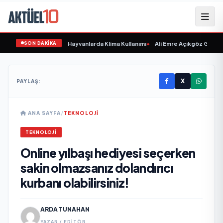
SON DAKİKA
Hasta Etmeyin: Evcil Hayvanlarda Klima Kullanımı
•
Ali Emre Açıkgöz Galimidi, 
X
PAYLAŞ:
ANA SAYFA
/
TEKNOLOJI
TEKNOLOJI
Online yılbaşı hediyesi seçerken
sakin olmazsanız dolandırıcı
kurbanı olabilirsiniz!
ARDA TUNAHAN
YAZAR / EDITÖR