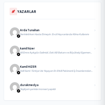
YAZARLAR
Arda Tunahan
Serinletirken Hasta Etmeyin: Evcil Hayvanlarda Klima Kullanımı
kamil hizer
Ali Emre Açıkgöz Galimidi, Eski AB Bakanı ve Büyükelçi Egemen
Bağış ile Bir Araya Geldi
Kamil HIZER
Adil Sami: Türkiye’de Yaşayan En Etkili Pakistanlı İş İnsanlarından
Biri, Yatırım ve Ekonomik Diplomasiyi Güçlendiriyor
durakmedya
Yeşilçam şarkıları konseri yapıldı