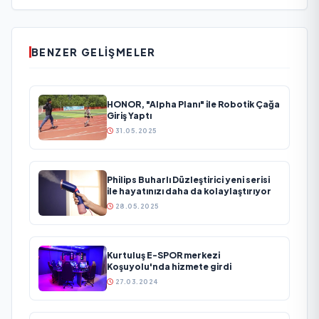
BENZER GELIŞMELER
HONOR, "Alpha Planı" ile Robotik Çağa
Giriş Yaptı
31.05.2025
Philips Buharlı Düzleştirici yeni serisi
ile hayatınızı daha da kolaylaştırıyor
28.05.2025
Kurtuluş E-SPOR merkezi
Koşuyolu'nda hizmete girdi
27.03.2024