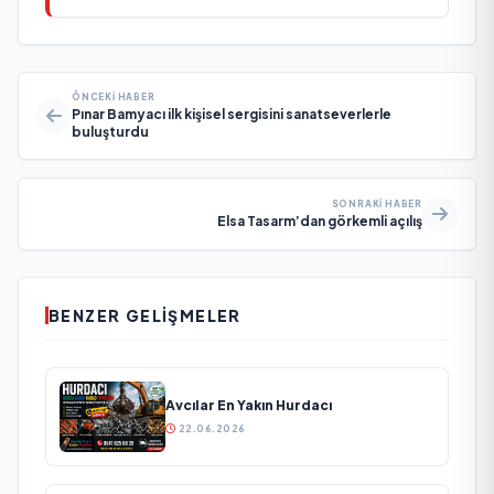
ÖNCEKI HABER
Pınar Bamyacı ilk kişisel sergisini sanatseverlerle
buluşturdu
SONRAKI HABER
Elsa Tasarm’dan görkemli açılış
BENZER GELIŞMELER
Avcılar En Yakın Hurdacı
22.06.2026