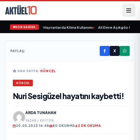
SON DAKİKA
n Hasta Etmeyin: Evcil Hayvanlarda Klima Kullanımı
•
Ali Emre Açıkgöz Galimidi
X
PAYLAŞ:
ANA SAYFA
/
GÜNCEL
GÜNCEL
Nuri Sesigüzel hayatını kaybetti!
ARDA TUNAHAN
YAZAR / EDITÖR
20.05.2023 16:48
80 OKUNMA
2 DK OKUMA