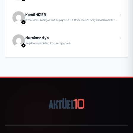
Bağış ile değerlendirmelerde bulundu
Kamil HIZER
Adil Sami: Türkiye’de Yaşayan En Etkili Pakistanlı İş İnsanlarından
Biri, Yatırım ve Ekonomik Diplomasiyi Güçlendiriyor
durakmedya
Yeşilçam şarkıları konseri yapıldı