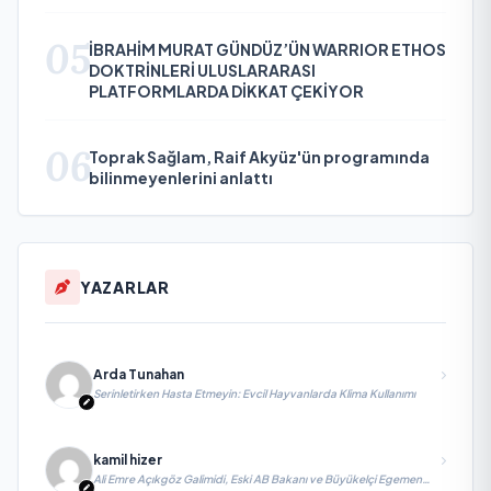
05
İBRAHİM MURAT GÜNDÜZ’ÜN WARRIOR ETHOS
DOKTRİNLERİ ULUSLARARASI
PLATFORMLARDA DİKKAT ÇEKİYOR
06
Toprak Sağlam, Raif Akyüz'ün programında
bilinmeyenlerini anlattı
YAZARLAR
Arda Tunahan
Serinletirken Hasta Etmeyin: Evcil Hayvanlarda Klima Kullanımı
kamil hizer
Ali Emre Açıkgöz Galimidi, Eski AB Bakanı ve Büyükelçi Egemen