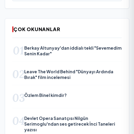
ÇOK OKUNANLAR
01
Berkay Altunyay'dan iddialı tekli "Sevemedim
Senin Kadar"
02
Leave The World Behind "Dünyayı Ardında
Bırak" film incelemesi
03
Özlem Binel kimdir?
04
Devlet Opera Sanatçısı Nilgün
Serimoglu'ndan ses getirecek İnci Taneleri
yazısı