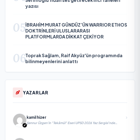
yazısı
05
İBRAHİM MURAT GÜNDÜZ’ÜN WARRIOR ETHOS
DOKTRİNLERİ ULUSLARARASI
PLATFORMLARDA DİKKAT ÇEKİYOR
06
Toprak Sağlam, Raif Akyüz'ün programında
bilinmeyenlerini anlattı
YAZARLAR
kamil hizer
Şennur Üzgen’in "Tekâmül" Eseri UPSD 2026 Yaz Sergisi’nde
Sanatseverlerle Buluşuyor