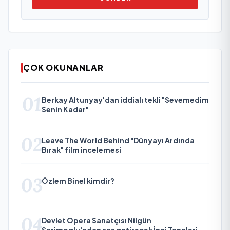
ÇOK OKUNANLAR
01
Berkay Altunyay'dan iddialı tekli "Sevemedim
Senin Kadar"
02
Leave The World Behind "Dünyayı Ardında
Bırak" film incelemesi
03
Özlem Binel kimdir?
04
Devlet Opera Sanatçısı Nilgün
Serimoglu'ndan ses getirecek İnci Taneleri