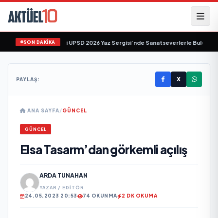
SON DAKİKA
’in "Tekâmül" Eseri UPSD 2026 Yaz Sergisi’nde Sanatseverlerle Buluşuyor
•
X
PAYLAŞ:
ANA SAYFA
/
GÜNCEL
GÜNCEL
Elsa Tasarm’dan görkemli açılış
ARDA TUNAHAN
YAZAR / EDITÖR
24.05.2023 20:53
74 OKUNMA
2 DK OKUMA