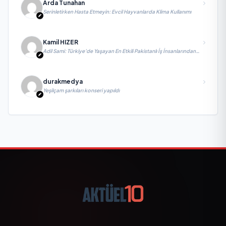
Arda Tunahan
Serinletirken Hasta Etmeyin: Evcil Hayvanlarda Klima Kullanımı
Kamil HIZER
Adil Sami: Türkiye’de Yaşayan En Etkili Pakistanlı İş İnsanlarından
Biri, Yatırım ve Ekonomik Diplomasiyi Güçlendiriyor
durakmedya
Yeşilçam şarkıları konseri yapıldı