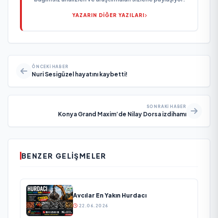
YAZARIN DİĞER YAZILARI
ÖNCEKI HABER
Nuri Sesigüzel hayatını kaybetti!
SONRAKI HABER
Konya Grand Maxim’de Nilay Dorsa izdihamı
BENZER GELIŞMELER
Avcılar En Yakın Hurdacı
22.06.2026