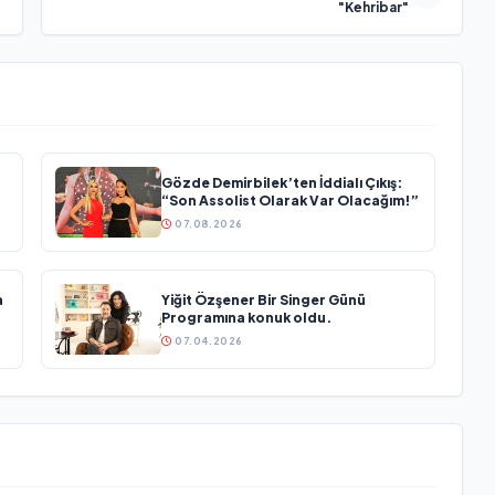
"Kehribar"
Gözde Demirbilek’ten İddialı Çıkış:
“Son Assolist Olarak Var Olacağım!”
07.08.2026
a
Yiğit Özşener Bir Singer Günü
Programına konuk oldu.
07.04.2026