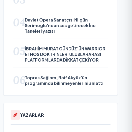
04
Devlet Opera Sanatçısı Nilgün
Serimoglu'ndan ses getirecek İnci
Taneleri yazısı
05
İBRAHİM MURAT GÜNDÜZ’ÜN WARRIOR
ETHOS DOKTRİNLERİ ULUSLARARASI
PLATFORMLARDA DİKKAT ÇEKİYOR
06
Toprak Sağlam, Raif Akyüz'ün
programında bilinmeyenlerini anlattı
YAZARLAR