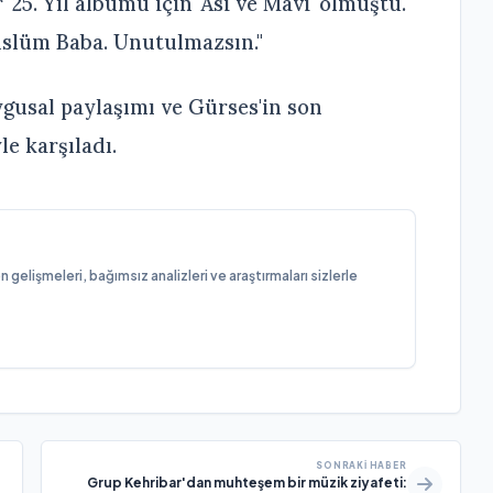
 25. Yıl albümü için 'Asi ve Mavi' olmuştu.
slüm Baba. Unutulmazsın."
gusal paylaşımı ve Gürses'in son
le karşıladı.
elişmeleri, bağımsız analizleri ve araştırmaları sizlerle
SONRAKI HABER
Grup Kehribar'dan muhteşem bir müzik ziyafeti: