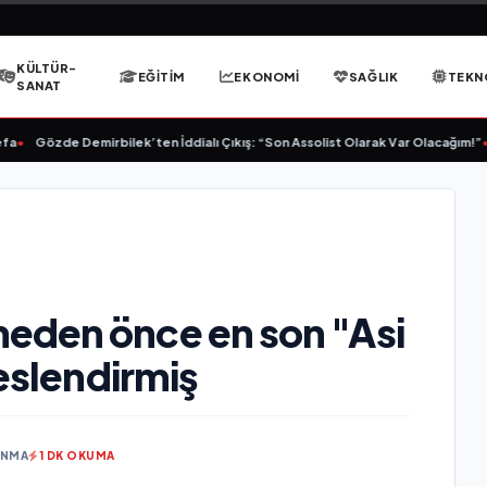
KÜLTÜR-
EĞITIM
EKONOMI
SAĞLIK
TEKN
SANAT
•
Gözde Demirbilek’ten İddialı Çıkış: “Son Assolist Olarak Var Olacağım!”
•
eden önce en son "Asi
seslendirmiş
UNMA
1 DK OKUMA