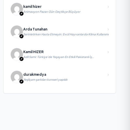
kamil hizer
Animasyon Pazarı Gün Geçtikçe Büyüyor
Arda Tunahan
Serinletirken Hasta Etmeyin: Evcil Hayvanlarda Klima Kullanımı
Kamil HIZER
Adil Sami: Türkiye’de Yaşayan En Etkili Pakistanlı İş
İnsanlarından Biri, Yatırım ve Ekonomik Diplomasiyi
Güçlendiriyor
durakmedya
Yeşilçam şarkıları konseri yapıldı