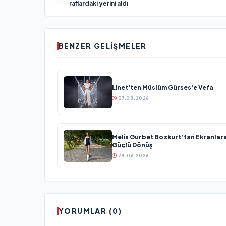
raflardaki yerini aldı
BENZER GELIŞMELER
Linet'ten Müslüm Gürses'e Vefa
07.08.2026
Melis Gurbet Bozkurt’tan Ekranlar
Güçlü Dönüş
28.06.2026
YORUMLAR (0)