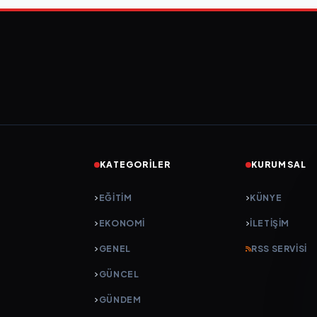
KATEGORILER
KURUMSAL
EĞITIM
KÜNYE
EKONOMI
İLETIŞIM
GENEL
RSS SERVISI
GÜNCEL
GÜNDEM