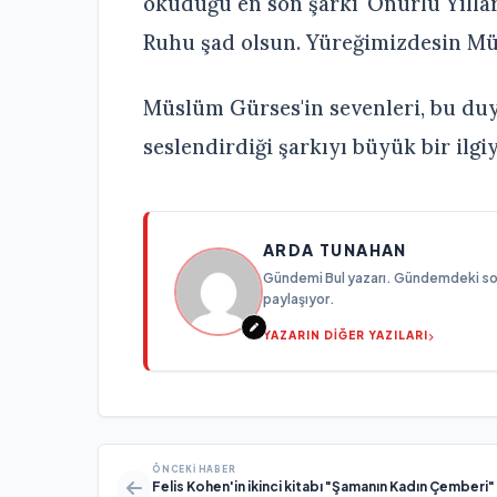
okuduğu en son şarkı 'Onurlu Yıllar'
Ruhu şad olsun. Yüreğimizdesin Mü
Müslüm Gürses'in sevenleri, bu duy
seslendirdiği şarkıyı büyük bir ilgiy
ARDA TUNAHAN
Gündemi Bul yazarı. Gündemdeki son g
paylaşıyor.
YAZARIN DİĞER YAZILARI
ÖNCEKI HABER
Felis Kohen'in ikinci kitabı "Şamanın Kadın Çemberi"