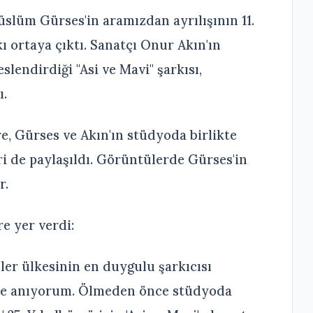
lüm Gürses'in aramızdan ayrılışının 11.
 ortaya çıktı. Sanatçı Onur Akın'ın
eslendirdiği "Asi ve Mavi" şarkısı,
ı.
, Gürses ve Akın'ın stüdyoda birlikte
i de paylaşıldı. Görüntülerde Gürses'in
r.
e yer verdi:
ler ülkesinin en duygulu şarkıcısı
mle anıyorum. Ölmeden önce stüdyoda