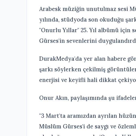
Arabesk müziğin unutulmaz sesi Müs
yılında, stüdyoda son okuduğu şarkı
"Onurlu Yıllar" 25. Yıl albümü için s
Gürses'in sevenlerini duygulandırd
DurakMedya'da yer alan habere göre
şarkı söylerken çekilmiş görüntüler
enerjisi ve keyifli hali dikkat çekiyo
Onur Akın, paylaşımında şu ifadeler
"3 Mart'ta aramızdan ayrılan hüzün
Müslüm Gürses'i de saygı ve özle