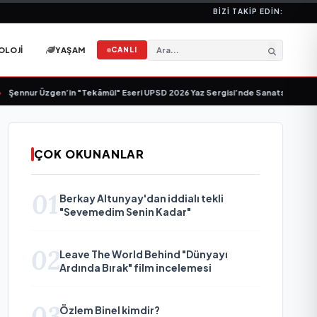
BIZI TAKIP EDIN:
OLOJI
YAŞAM
CANLI
Şennur Üzgen’in "Tekâmül" Eseri UPSD 2026 Yaz Sergisi’nde Sanatseverlerle 
ÇOK OKUNANLAR
01
Berkay Altunyay'dan iddialı tekli
"Sevemedim Senin Kadar"
02
Leave The World Behind "Dünyayı
Ardında Bırak" film incelemesi
03
Özlem Binel kimdir?