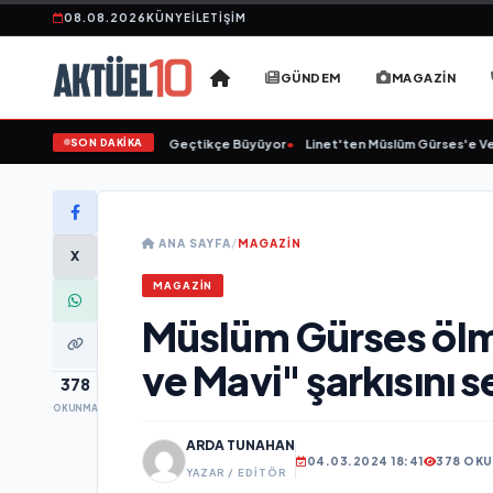
08.08.2026
KÜNYE
İLETIŞIM
GÜNDEM
MAGAZIN
SON DAKİKA
Animasyon Pazarı Gün Geçtikçe Büyüyor
•
Linet'ten Müslüm Gürses'e Vefa
ANA SAYFA
/
MAGAZIN
X
MAGAZIN
Müslüm Gürses ölm
ve Mavi" şarkısını 
378
OKUNMA
ARDA TUNAHAN
04.03.2024 18:41
378 OK
YAZAR / EDITÖR