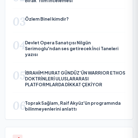
Bırak" film incelemesi
03
Özlem Binel kimdir?
04
Devlet Opera Sanatçısı Nilgün
Serimoglu'ndan ses getirecek İnci Taneleri
yazısı
05
İBRAHİM MURAT GÜNDÜZ’ÜN WARRIOR ETHOS
DOKTRİNLERİ ULUSLARARASI
PLATFORMLARDA DİKKAT ÇEKİYOR
06
Toprak Sağlam, Raif Akyüz'ün programında
bilinmeyenlerini anlattı