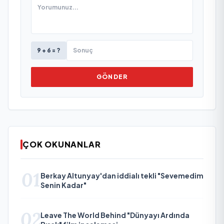
9 + 6 = ?
GÖNDER
ÇOK OKUNANLAR
01
Berkay Altunyay'dan iddialı tekli "Sevemedim
Senin Kadar"
02
Leave The World Behind "Dünyayı Ardında