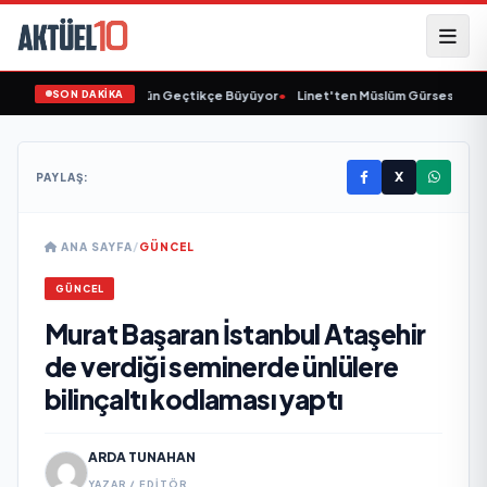
SON DAKİKA
Animasyon Pazarı Gün Geçtikçe Büyüyor
•
Linet'ten Müslüm Gürses'e Vefa
X
PAYLAŞ:
ANA SAYFA
/
GÜNCEL
GÜNCEL
Murat Başaran İstanbul Ataşehir
de verdiği seminerde ünlülere
bilinçaltı kodlaması yaptı
ARDA TUNAHAN
YAZAR / EDITÖR