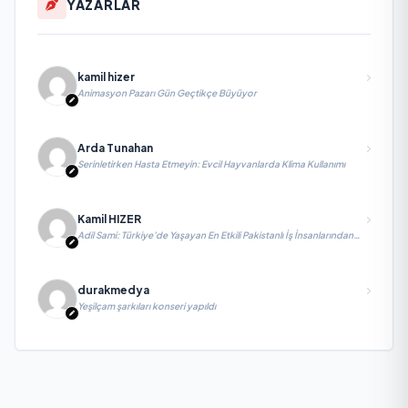
YAZARLAR
kamil hizer
Animasyon Pazarı Gün Geçtikçe Büyüyor
Arda Tunahan
Serinletirken Hasta Etmeyin: Evcil Hayvanlarda Klima Kullanımı
Kamil HIZER
Adil Sami: Türkiye’de Yaşayan En Etkili Pakistanlı İş İnsanlarından
Biri, Yatırım ve Ekonomik Diplomasiyi Güçlendiriyor
durakmedya
Yeşilçam şarkıları konseri yapıldı