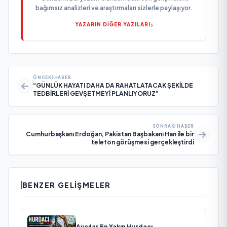
bağımsız analizleri ve araştırmaları sizlerle paylaşıyor.
YAZARIN DİĞER YAZILARI
ÖNCEKI HABER
“GÜNLÜK HAYATI DAHA DA RAHATLATACAK ŞEKİLDE
TEDBİRLERİ GEVŞETMEYİ PLANLIYORUZ”
SONRAKI HABER
Cumhurbaşkanı Erdoğan, Pakistan Başbakanı Han ile bir
telefon görüşmesi gerçekleştirdi
BENZER GELIŞMELER
Avcılar En Yakın Hurdacı