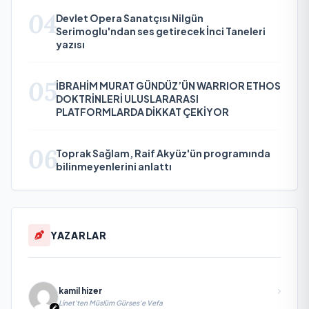
04
Devlet Opera Sanatçısı Nilgün
Serimoglu'ndan ses getirecek İnci Taneleri
yazısı
05
İBRAHİM MURAT GÜNDÜZ’ÜN WARRIOR ETHOS
DOKTRİNLERİ ULUSLARARASI
PLATFORMLARDA DİKKAT ÇEKİYOR
06
Toprak Sağlam, Raif Akyüz'ün programında
bilinmeyenlerini anlattı
YAZARLAR
kamil hizer
Linet'ten Müslüm Gürses'e Vefa