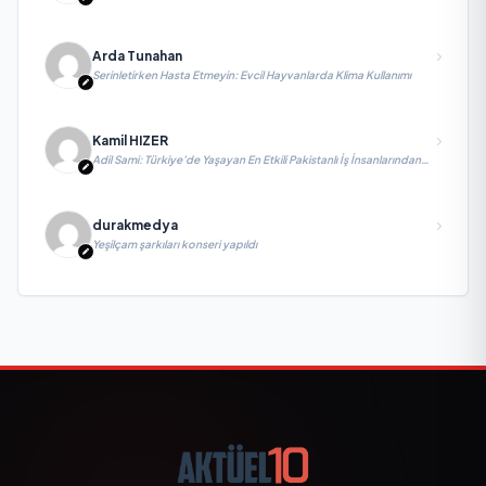
Arda Tunahan
Serinletirken Hasta Etmeyin: Evcil Hayvanlarda Klima Kullanımı
Kamil HIZER
Adil Sami: Türkiye’de Yaşayan En Etkili Pakistanlı İş İnsanlarından
Biri, Yatırım ve Ekonomik Diplomasiyi Güçlendiriyor
durakmedya
Yeşilçam şarkıları konseri yapıldı