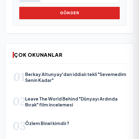
GÖNDER
ÇOK OKUNANLAR
01
Berkay Altunyay'dan iddialı tekli "Sevemedim
Senin Kadar"
02
Leave The World Behind "Dünyayı Ardında
Bırak" film incelemesi
03
Özlem Binel kimdir?