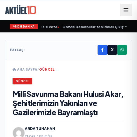
SON DAKİKA
et'ten Müslüm Gürses'e Vefa
•
Gözde Demirbilek’ten İddialı Çıkış: “Son Assol
X
PAYLAŞ:
ANA SAYFA
/
GÜNCEL
GÜNCEL
Millî Savunma Bakanı Hulusi Akar,
Şehitlerimizin Yakınları ve
Gazilerimizle Bayramlaştı
ARDA TUNAHAN
YAZAR / EDITÖR