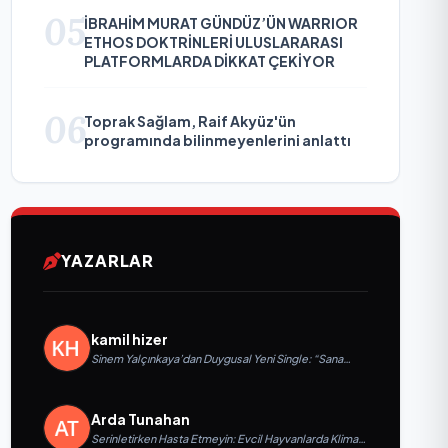
05
İBRAHİM MURAT GÜNDÜZ’ÜN WARRIOR
ETHOS DOKTRİNLERİ ULUSLARARASI
PLATFORMLARDA DİKKAT ÇEKİYOR
06
Toprak Sağlam, Raif Akyüz'ün
programında bilinmeyenlerini anlattı
YAZARLAR
kamil hizer
Sinem Yalçınkaya’dan Duygusal Yeni Single: “Sana
Sığınıyorum”
Arda Tunahan
Serinletirken Hasta Etmeyin: Evcil Hayvanlarda Klima