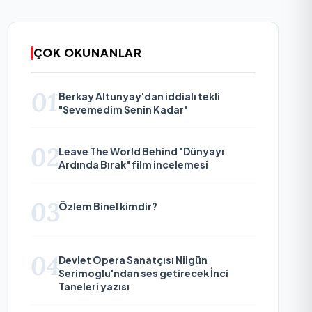
ÇOK OKUNANLAR
01
Berkay Altunyay'dan iddialı tekli
"Sevemedim Senin Kadar"
02
Leave The World Behind "Dünyayı
Ardında Bırak" film incelemesi
03
Özlem Binel kimdir?
04
Devlet Opera Sanatçısı Nilgün
Serimoglu'ndan ses getirecek İnci
Taneleri yazısı