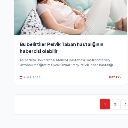
Bu belirtiler Pelvik Taban hastalığının
habercisi olabilir
Acıbadem Üniversitesi Atakent Hastanesi Gastroenteroloji
Uzmanı Dr. Öğretim Üyesi Özdal Ersoy Pelvik Taban hastalığı
hakkında uyarılarda bulundu...
14.04.2023
DETAY
1
2
3