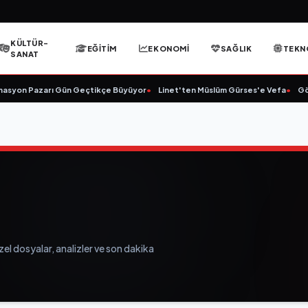
KÜLTÜR-
EĞITIM
EKONOMI
SAĞLIK
TEKN
SANAT
n Pazarı Gün Geçtikçe Büyüyor
•
Linet'ten Müslüm Gürses'e Vefa
•
Gözde D
özel dosyalar, analizler ve son dakika