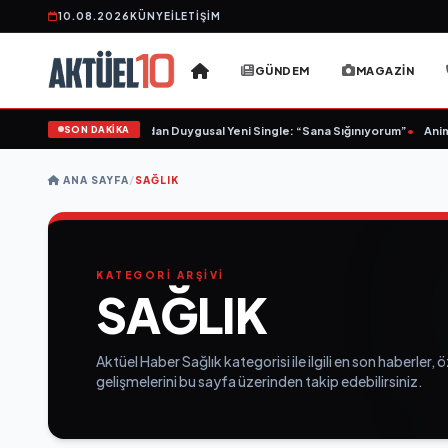
10.08.2026
KÜNYE
İLETIŞIM
GÜNDEM
MAGAZIN
SON DAKİKA
•
Sinem Yalçınkaya’dan Duygusal Yeni Single: “Sana Sığınıyorum”
•
Animasyo
ANA SAYFA
/
SAĞLIK
KATEGORİ ARŞİVİ
SAĞLIK
Aktüel Haber Sağlık kategorisi ile ilgili en son haberler, 
gelişmelerini bu sayfa üzerinden takip edebilirsiniz.