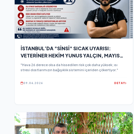
İSTANBUL’DA "SİNSİ" SICAK UYARISI:
VETERİNER HEKİM YUNUS YALÇIN, MAYIS
AYINDAKİ GİZLİ TEHLİKEYE DİKKAT ÇEKTİ!
"Hava 26 derece olsa da hissedilen risk çok daha yüksek; ısı
stresi dostlarımızın bağışıklık sistemini içeriden çökertiyor."
09.06.2026
DETAY