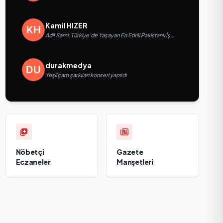
Kullanımı
Kamil HIZER
Adil Sami: Türkiye’de Yaşayan En Etkili Pakistanlı İş
İnsanlarından Biri, Yatırım ve Ekonomik Diplomasiyi
Güçlendiriyor
durakmedya
Yeşilçam şarkıları konseri yapıldı
Nöbetçi
Gazete
Eczaneler
Manşetleri