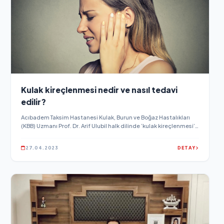
Kulak kireçlenmesi nedir ve nasıl tedavi
edilir?
Acıbadem Taksim Hastanesi Kulak, Burun ve Boğaz Hastalıkları
(KBB) Uzmanı Prof. Dr. Arif Ulubil halk dilinde ‘kulak kireçlenmesi’
olarak ifade edilen Otoskleroz işitme kaybının en önemli
nedenlerinden birini oluşturduğunu ifade etti.
27.04.2023
DETAY