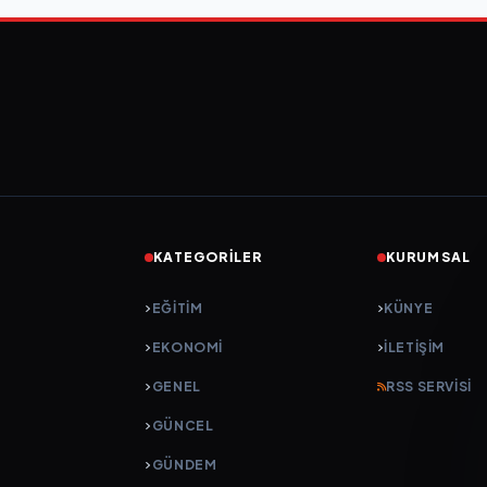
KATEGORILER
KURUMSAL
EĞITIM
KÜNYE
EKONOMI
İLETIŞIM
GENEL
RSS SERVISI
GÜNCEL
GÜNDEM