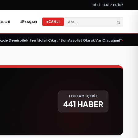
BIZI TAKIP EDIN:
OLOJI
YAŞAM
CANLI
emirbilek’ten İddialı Çıkış: “Son Assolist Olarak Var Olacağım!”
•
Şennur Üzg
TOPLAM İÇERİK
441 HABER