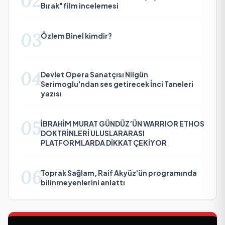
02
Bırak" film incelemesi
03
Özlem Binel kimdir?
04
Devlet Opera Sanatçısı Nilgün
Serimoglu'ndan ses getirecek İnci Taneleri
yazısı
05
İBRAHİM MURAT GÜNDÜZ’ÜN WARRIOR ETHOS
DOKTRİNLERİ ULUSLARARASI
PLATFORMLARDA DİKKAT ÇEKİYOR
06
Toprak Sağlam, Raif Akyüz'ün programında
bilinmeyenlerini anlattı