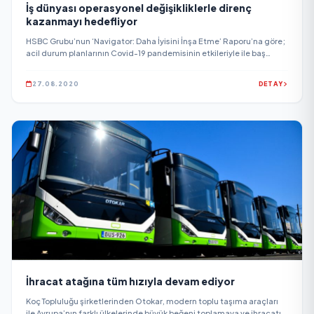
İş dünyası operasyonel değişikliklerle direnç
kazanmayı hedefliyor
HSBC Grubu’nun ‘Navigator: Daha İyisini İnşa Etme’ Raporu’na göre;
acil durum planlarının Covid-19 pandemisinin etkileriyle ile baş
etmede yeterince güçlü olmadığının fark edilmesinin ardından
dünya genelinde iş dünyası daha dirençli hale gelmek için büyük
27.08.2020
DETAY
operasyonel değişiklikler gerçekleştiriyor.
İhracat atağına tüm hızıyla devam ediyor
Koç Topluluğu şirketlerinden Otokar, modern toplu taşıma araçları
ile Avrupa’nın farklı ülkelerinde büyük beğeni toplamaya ve ihracatını