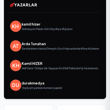
YAZARLAR
kamil hizer
Animasyon Pazarı Gün Geçtikçe Büyüyor
Arda Tunahan
Serinletirken Hasta Etmeyin: Evcil Hayvanlarda Klima Kullanımı
Kamil HIZER
Adil Sami: Türkiye’de Yaşayan En Etkili Pakistanlı İş İnsanlarından
Biri, Yatırım ve Ekonomik Diplomasiyi Güçlendiriyor
durakmedya
Yeşilçam şarkıları konseri yapıldı