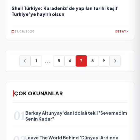
Shell Türkiye: Karadeniz’de yapılan tarihi keşif
Türkiye’ye hayırlı olsun
21.08.2020
DETAY
...
1
5
6
7
8
9
ÇOK OKUNANLAR
01
Berkay Altunyay'dan iddialı tekli "Sevemedim
Senin Kadar"
Leave The World Behind "Dünyayı Ardında