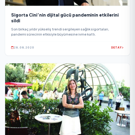
Sigorta Cini’nin dijital gücü pandeminin etkilerini
sildi
Son birkaç yıldır yükseliş trendi sergileyen sağlık sigortaları,
pandemi sürecinin etkisiyle büyümesine ivme kattı.
28.08.2020
DETAY