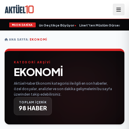
SON DAKİKA
Animasyon Pazarı Gün Geçtikçe Büyüyor
•
Linet'ten Müslüm Gürses'e Vefa
•
ANA SAYFA
/
EKONOMI
KATEGORİ ARŞİVİ
EKONOMI
Aktüel Haber Ekonomi kategorisi ile ilgili en son haberler,
özel dosyalar, analizler ve son dakika gelişmelerini bu sayfa
üzerinden takip edebilirsiniz.
TOPLAM İÇERİK
98 HABER