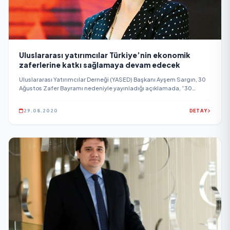
Uluslararası yatırımcılar Türkiye’nin ekonomik
zaferlerine katkı sağlamaya devam edecek
Uluslararası Yatırımcılar Derneği (YASED) Başkanı Ayşem Sargın, 30
Ağustos Zafer Bayramı nedeniyle yayınladığı açıklamada, “30
Ağustos zaferinin 98’inci yılında başta Mustafa Kemal Atatürk olmak
üzere cumhuriyetimizin kurucularını saygı ve minnetle anıyoruz.
29.08.2020
DETAY