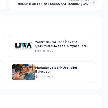
HALİLİYE’DE TYT-AYT KURSU KAYITLARI BAŞLADI
Yalıtım Sektöründe İnovatif
Çözümler: Liwa Yapı Kimyasalları
Sektöründe Büyümesini Sürdürüyor
05.05.2026
Markalar ve İçerik Üreticileri
l
Buluşuyor
20.04.2026