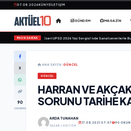
07.08.2026
KÜNYE
İLETIŞIM
GÜNDEM
MAGAZIN
SON DAKİKA
 Üzgen’in "Tekâmül" Eseri UPSD 2026 Yaz Sergisi’nde Sanatseverlerle Buluşu
ANA SAYFA
/
GÜNCEL
X
GÜNCEL
HARRAN VE AKÇAK
SORUNU TARİHE K
90
OKUNMA
ARDA TUNAHAN
17.08.2021 07:07
90 OKU
YAZAR / EDITÖR