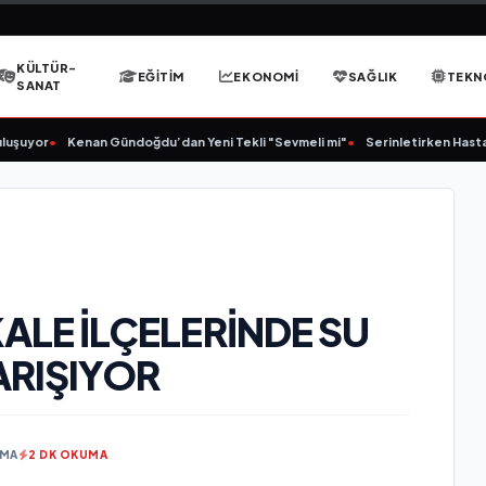
KÜLTÜR-
EĞITIM
EKONOMI
SAĞLIK
TEKN
SANAT
yor
•
Kenan Gündoğdu’dan Yeni Tekli "Sevmeli mi"
•
Serinletirken Hasta Etme
ALE İLÇELERİNDE SU
ARIŞIYOR
NMA
2 DK OKUMA