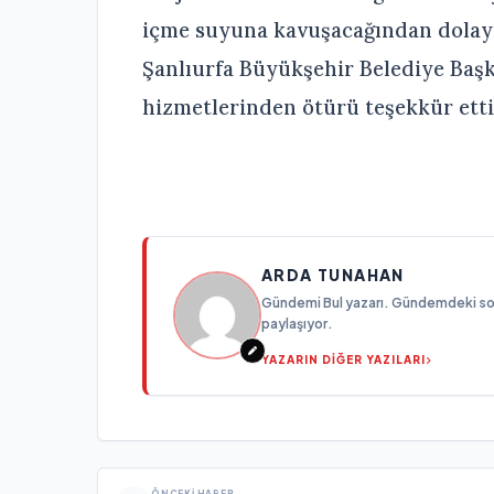
içme suyuna kavuşacağından dolayı 
Şanlıurfa Büyükşehir Belediye Başk
hizmetlerinden ötürü teşekkür etti
ARDA TUNAHAN
Gündemi Bul yazarı. Gündemdeki son g
paylaşıyor.
YAZARIN DİĞER YAZILARI
ÖNCEKI HABER