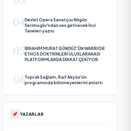
04
Devlet Opera Sanatçısı Nilgün
Serimoglu'ndan ses getirecek İnci
Taneleri yazısı
05
İBRAHİM MURAT GÜNDÜZ’ÜN WARRIOR
ETHOS DOKTRİNLERİ ULUSLARARASI
PLATFORMLARDA DİKKAT ÇEKİYOR
06
Toprak Sağlam, Raif Akyüz'ün
programında bilinmeyenlerini anlattı
YAZARLAR