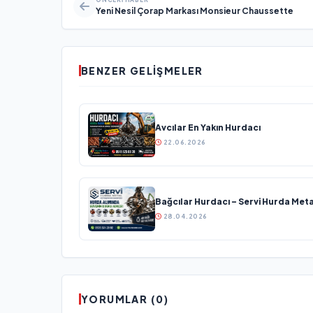
Yeni Nesil Çorap Markası Monsieur Chaussette
BENZER GELIŞMELER
Avcılar En Yakın Hurdacı
22.06.2026
Bağcılar Hurdacı – Servi Hurda Meta
28.04.2026
YORUMLAR (0)