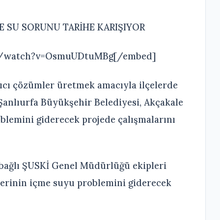
E SU SORUNU TARİHE KARIŞIYOR
m/watch?v=OsmuUDtuMBg[/embed]
lıcı çözümler üretmek amacıyla ilçelerde
anlıurfa Büyükşehir Belediyesi, Akçakale
oblemini giderecek projede çalışmalarını
 bağlı ŞUSKİ Genel Müdürlüğü ekipleri
lerinin içme suyu problemini giderecek