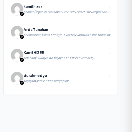
kamil hizer
Şennur Üzgen’in "Tekâmül" Eseri UPSD 2026 Yaz Sergisi’nde
Sanatseverlerle Buluşuyor
Arda Tunahan
Serinletirken Hasta Etmeyin: Evcil Hayvanlarda Klima Kullanımı
Kamil HIZER
Adil Sami: Türkiye’de Yaşayan En Etkili Pakistanlı İş
İnsanlarından Biri, Yatırım ve Ekonomik Diplomasiyi
Güçlendiriyor
durakmedya
Yeşilçam şarkıları konseri yapıldı