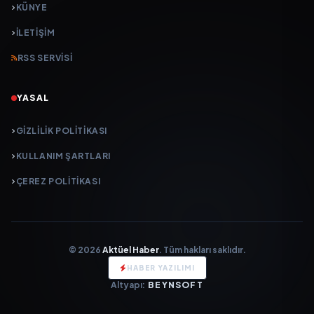
KÜNYE
İLETIŞIM
RSS SERVISI
YASAL
GIZLILIK POLITIKASI
KULLANIM ŞARTLARI
ÇEREZ POLITIKASI
© 2026
Aktüel Haber
. Tüm hakları saklıdır.
HABER YAZILIMI
Altyapı:
BEYNSOFT