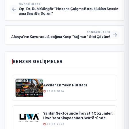
ÖNCEKI HABER
Op. Dr. Ruhi Güngör “Mesane Çalışma Bozuklukları Sessiz
ama Sinsi Bir Sorun”
SONRAKI HABER
Alanya’nın Kavurucu Sıcağına Karşı “Yağmur” Gibi Çözüm!
BENZER GELIŞMELER
Avcılar En Yakın Hurdacı
22.06.2026
Yalıtım Sektöründe İnovatif Çözümler:
Liwa Yapı Kimyasalları Sektöründe
Büyümesini Sürdürüyor
05.05.2026