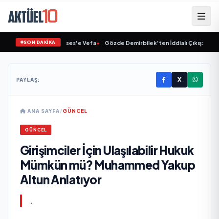
SON DAKİKA
Linet'ten Müslüm Gürses'e Vefa
•
Gözde Demirbilek’ten İddialı Çıkış: “Son A
X
PAYLAŞ:
ANA SAYFA
/
GÜNCEL
GÜNCEL
Girişimciler İçin Ulaşılabilir Hukuk
Mümkün mü? Muhammed Yakup
Altun Anlatıyor
.