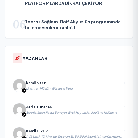
PLATFORMLARDA DİKKAT ÇEKİYOR
06
Toprak Sağlam, Raif Akyüz'ün programında
bilinmeyenlerini anlattı
YAZARLAR
kamil hizer
Linet'ten Müslüm Gürses'e Vefa
Arda Tunahan
Serinletirken Hasta Etmeyin: Evcil Hayvanlarda Klima Kullanımı
Kamil HIZER
Adil Sami: Türkiye’de Yaşayan En Etkili Pakistanlı İş İnsanlarından