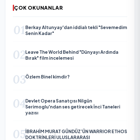
ÇOK OKUNANLAR
01
Berkay Altunyay'dan iddialı tekli "Sevemedim
Senin Kadar"
02
Leave The World Behind "Dünyayı Ardında
Bırak" film incelemesi
03
Özlem Binel kimdir?
04
Devlet Opera Sanatçısı Nilgün
Serimoglu'ndan ses getirecek İnci Taneleri
yazısı
05
İBRAHİM MURAT GÜNDÜZ’ÜN WARRIOR ETHOS
DOKTRİNLERİ ULUSLARARASI