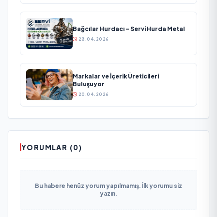
Bağcılar Hurdacı – Servi Hurda Metal
28.04.2026
Markalar ve İçerik Üreticileri
Buluşuyor
20.04.2026
YORUMLAR (0)
Bu habere henüz yorum yapılmamış. İlk yorumu siz
yazın.