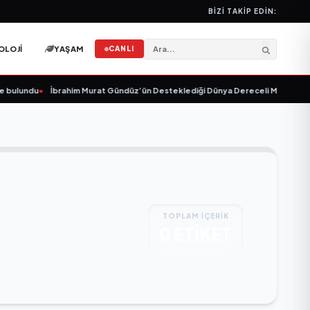
BIZI TAKIP EDIN:
OLOJI
YAŞAM
CANLI
bulundu
•
İbrahim Murat Gündüz’ün Desteklediği Dünya Dereceli Milli Sporcu M
TOPLAM İÇERİK
0 ETİKET