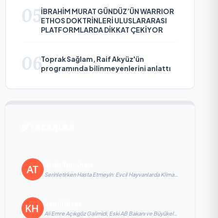
05
İBRAHİM MURAT GÜNDÜZ’ÜN WARRIOR
ETHOS DOKTRİNLERİ ULUSLARARASI
PLATFORMLARDA DİKKAT ÇEKİYOR
06
Toprak Sağlam, Raif Akyüz'ün
programında bilinmeyenlerini anlattı
YAZARLAR
Arda Tunahan
Serinletirken Hasta Etmeyin: Evcil Hayvanlarda Klima
Kullanımı
kamil hizer
Ali Emre Açıkgöz Galimidi, Eski AB Bakanı ve Büyükelçi