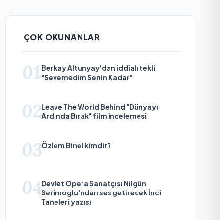
ÇOK OKUNANLAR
01
Berkay Altunyay'dan iddialı tekli
"Sevemedim Senin Kadar"
02
Leave The World Behind "Dünyayı
Ardında Bırak" film incelemesi
03
Özlem Binel kimdir?
04
Devlet Opera Sanatçısı Nilgün
Serimoglu'ndan ses getirecek İnci
Taneleri yazısı