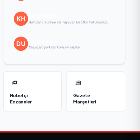
Egemen Bağış ile değerlendirmelerde bulundu
Kamil HIZER
Adil Sami: Türkiye’de Yaşayan En Etkili Pakistanlı İş
İnsanlarından Biri, Yatırım ve Ekonomik Diplomasiyi
Güçlendiriyor
durakmedya
Yeşilçam şarkıları konseri yapıldı
Nöbetçi
Gazete
Eczaneler
Manşetleri