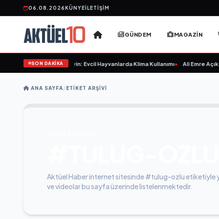
06.08.2026
KÜNYE
İLETIŞIM
GÜNDEM
MAGAZIN
SON DAKİKA
rinletirken Hasta Etmeyin: Evcil Hayvanlarda Klima Kullanımı
•
Ali Emre Açıkgö
ANA SAYFA
/
ETIKET ARŞIVI
ETİKET ARŞİVİ
#TULUG-OZLU
Aktüel Haber internet sitesinde #tulug-ozlu etiketiyle y
ve videolar bu sayfa üzerinde listelenmektedir.