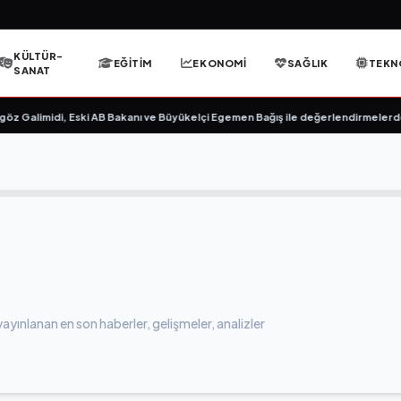
KÜLTÜR-
EĞITIM
EKONOMI
SAĞLIK
TEKN
SANAT
z Galimidi, Eski AB Bakanı ve Büyükelçi Egemen Bağış ile değerlendirmelerde 
ayınlanan en son haberler, gelişmeler, analizler