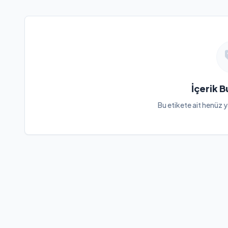
İçerik 
Bu etikete ait henüz y