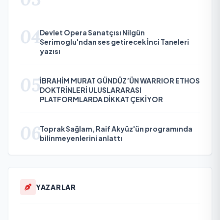
04
Devlet Opera Sanatçısı Nilgün
Serimoglu'ndan ses getirecek İnci Taneleri
yazısı
05
İBRAHİM MURAT GÜNDÜZ’ÜN WARRIOR ETHOS
DOKTRİNLERİ ULUSLARARASI
PLATFORMLARDA DİKKAT ÇEKİYOR
06
Toprak Sağlam, Raif Akyüz'ün programında
bilinmeyenlerini anlattı
YAZARLAR