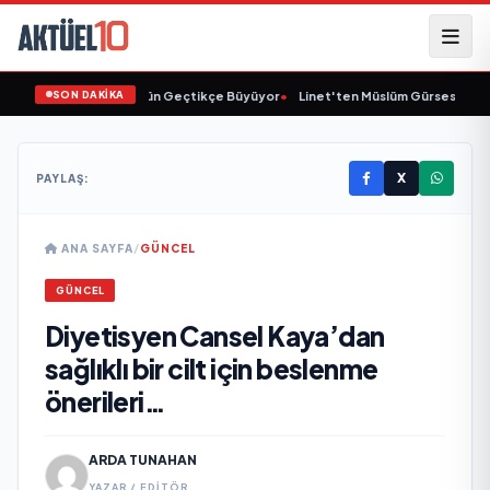
SON DAKİKA
Animasyon Pazarı Gün Geçtikçe Büyüyor
•
Linet'ten Müslüm Gürses'e Vefa
X
PAYLAŞ:
ANA SAYFA
/
GÜNCEL
GÜNCEL
Diyetisyen Cansel Kaya’dan
sağlıklı bir cilt için beslenme
önerileri…
ARDA TUNAHAN
YAZAR / EDITÖR