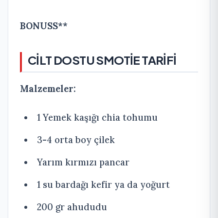
BONUSS**
CİLT DOSTU SMOTİE TARİFİ
Malzemeler:
1 Yemek kaşığı chia tohumu
3-4 orta boy çilek
Yarım kırmızı pancar
1 su bardağı kefir ya da yoğurt
200 gr ahududu