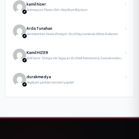
kamil hizer
Animasyon Pazarı Gün Geçtikçe Büyüyor
Arda Tunahan
Serinletirken Hasta Etmeyin: Evcil Hayvanlarda Klima Kullanımı
Kamil HIZER
Adil Sami: Türkiye’de Yaşayan En Etkili Pakistanlı İş İnsanlarından
Biri, Yatırım ve Ekonomik Diplomasiyi Güçlendiriyor
durakmedya
Yeşilçam şarkıları konseri yapıldı