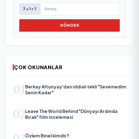
7 + 1 = ?
GÖNDER
ÇOK OKUNANLAR
01
Berkay Altunyay'dan iddialı tekli "Sevemedim
Senin Kadar"
02
Leave The World Behind "Dünyayı Ardında
Bırak" film incelemesi
03
Özlem Binel kimdir?