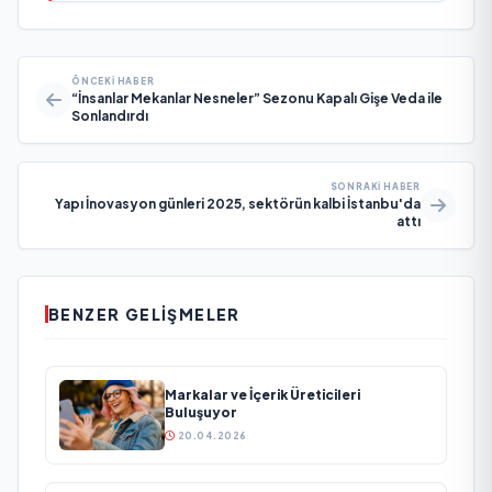
ÖNCEKI HABER
“İnsanlar Mekanlar Nesneler” Sezonu Kapalı Gişe Veda ile
Sonlandırdı
SONRAKI HABER
Yapı İnovasyon günleri 2025, sektörün kalbi İstanbu'da
attı
BENZER GELIŞMELER
Markalar ve İçerik Üreticileri
Buluşuyor
20.04.2026