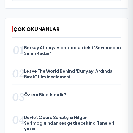
ÇOK OKUNANLAR
01
Berkay Altunyay'dan iddialı tekli "Sevemedim
Senin Kadar"
02
Leave The World Behind "Dünyayı Ardında
Bırak" film incelemesi
03
Özlem Binel kimdir?
04
Devlet Opera Sanatçısı Nilgün
Serimoglu'ndan ses getirecek İnci Taneleri
yazısı