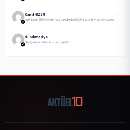
Kamil HIZER
Adil Sami: Türkiye’de Yaşayan En Etkili Pakistanlı İş İnsanlarından
Biri, Yatırım ve Ekonomik Diplomasiyi Güçlendiriyor
durakmedya
Yeşilçam şarkıları konseri yapıldı