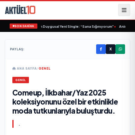
SON DAKİKA
Sinem Yalçınkaya’dan Duygusal Yeni Single: “Sana Sığınıyorum”
•
Animasyon 
X
PAYLAŞ:
ANA SAYFA
/
GENEL
GENEL
Comeup, İlkbahar/Yaz 2025
koleksiyonunu özel bir etkinlikle
moda tutkunlarıyla buluşturdu.
.