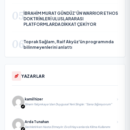
05
İBRAHİM MURAT GÜNDÜZ’ÜN WARRIOR ETHOS
DOKTRİNLERİ ULUSLARARASI
PLATFORMLARDA DİKKAT ÇEKİYOR
06
Toprak Sağlam, Raif Akyüz'ün programında
bilinmeyenlerini anlattı
YAZARLAR
kamil hizer
Sinem Yalçınkaya’dan Duygusal Yeni Single: “Sana Sığınıyorum”
Arda Tunahan
Serinletirken Hasta Etmeyin: Evcil Hayvanlarda Klima Kullanımı