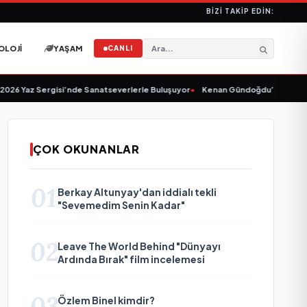
BIZI TAKIP EDIN:
OLOJI
YAŞAM
CANLI
Yaz Sergisi’nde Sanatseverlerle Buluşuyor
•
Kenan Gündoğdu’dan Yeni Tekli
ÇOK OKUNANLAR
01
Berkay Altunyay'dan iddialı tekli
"Sevemedim Senin Kadar"
02
Leave The World Behind "Dünyayı
Ardında Bırak" film incelemesi
03
Özlem Binel kimdir?