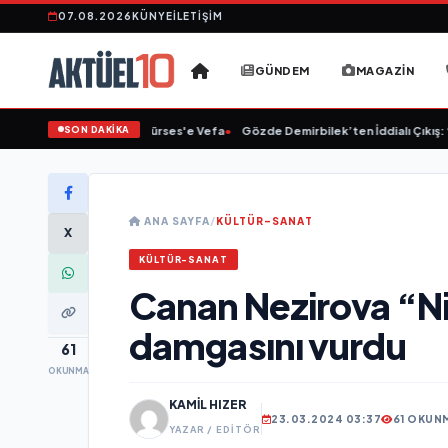
07.08.2026
KÜNYE
İLETIŞIM
GÜNDEM
MAGAZIN
SON DAKİKA
Linet'ten Müslüm Gürses'e Vefa
•
Gözde Demirbilek’ten İddialı Çıkış: “Son
ANA SAYFA
/
KÜLTÜR-SANAT
X
KÜLTÜR-SANAT
Canan Nezirova “Ni
damgasını vurdu
61
OKUNMA
KAMIL HIZER
23.03.2024 03:37
61 OKUN
YAZAR / EDITÖR