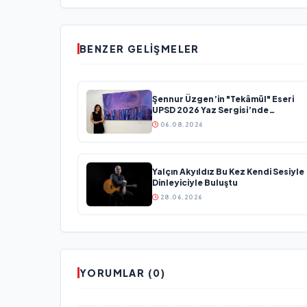
BENZER GELIŞMELER
Şennur Üzgen’in "Tekâmül" Eseri
UPSD 2026 Yaz Sergisi’nde
Sanatseverlerle Buluşuyor
06.08.2026
Yalçın Akyıldız Bu Kez Kendi Sesiyle
Dinleyiciyle Buluştu
28.06.2026
YORUMLAR (0)