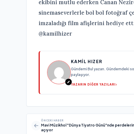
ekibini mutlu ederken Canan Nezir
sinemaseverlerle bol bol fotoğraf ç
imzaladığı film afişlerini hediye et
@kamilhizer
KAMIL HIZER
Gündemi Bul yazarı. Gündemdeki son g
paylaşıyor.
YAZARIN DİĞER YAZILARI
ÖNCEKI HABER
Mavi Müzikhol "Dünya Tiyatro Günü"nde perdelerin
açıyor