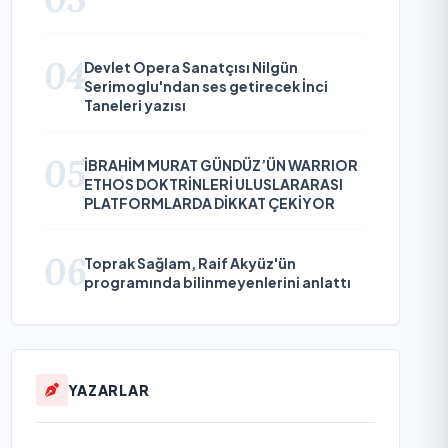
04
Devlet Opera Sanatçısı Nilgün
Serimoglu'ndan ses getirecek İnci
Taneleri yazısı
05
İBRAHİM MURAT GÜNDÜZ’ÜN WARRIOR
ETHOS DOKTRİNLERİ ULUSLARARASI
PLATFORMLARDA DİKKAT ÇEKİYOR
06
Toprak Sağlam, Raif Akyüz'ün
programında bilinmeyenlerini anlattı
YAZARLAR