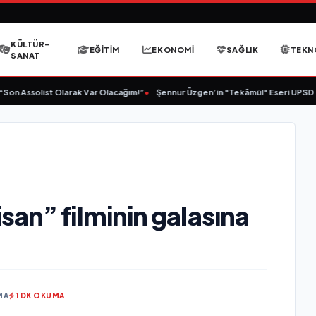
KÜLTÜR-
EĞITIM
EKONOMI
SAĞLIK
TEKN
SANAT
 Assolist Olarak Var Olacağım!”
•
Şennur Üzgen’in "Tekâmül" Eseri UPSD 2026 
san” filminin galasına
MA
1 DK OKUMA