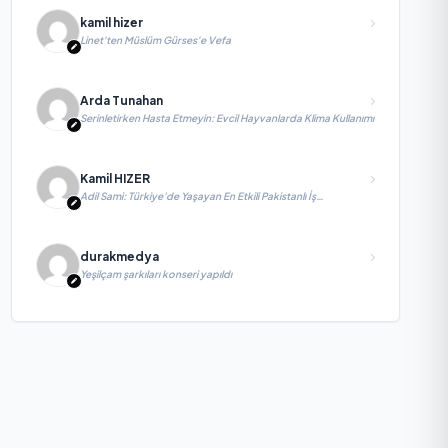
kamil hizer
Linet'ten Müslüm Gürses'e Vefa
Arda Tunahan
Serinletirken Hasta Etmeyin: Evcil Hayvanlarda Klima Kullanımı
Kamil HIZER
Adil Sami: Türkiye’de Yaşayan En Etkili Pakistanlı İş
İnsanlarından Biri, Yatırım ve Ekonomik Diplomasiyi
Güçlendiriyor
durakmedya
Yeşilçam şarkıları konseri yapıldı