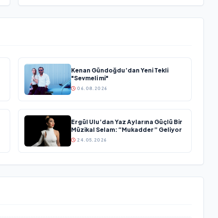
Kenan Gündoğdu’dan Yeni Tekli
"Sevmeli mi"
06.08.2026
Ergül Ulu’dan Yaz Aylarına Güçlü Bir
Müzikal Selam: “Mukadder” Geliyor
24.05.2026