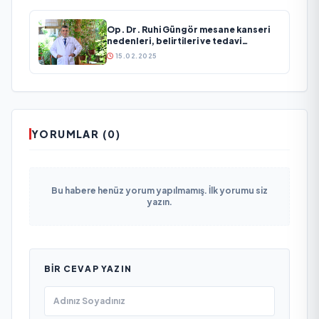
Op. Dr. Ruhi Güngör mesane kanseri
nedenleri, belirtileri ve tedavi
yöntemleri hakkında önemli
15.02.2025
açıklamalarda bulundu
YORUMLAR (0)
Bu habere henüz yorum yapılmamış. İlk yorumu siz
yazın.
BIR CEVAP YAZIN