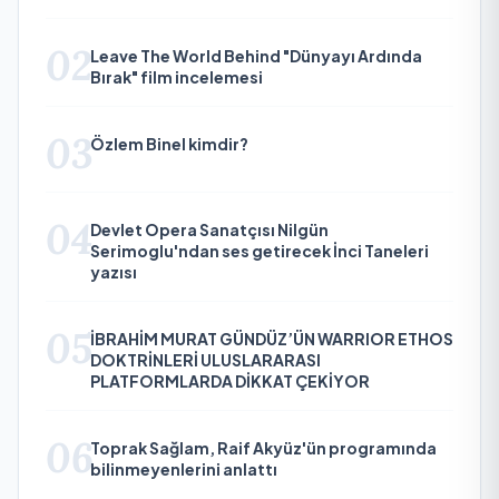
02
Leave The World Behind "Dünyayı Ardında
Bırak" film incelemesi
03
Özlem Binel kimdir?
04
Devlet Opera Sanatçısı Nilgün
Serimoglu'ndan ses getirecek İnci Taneleri
yazısı
05
İBRAHİM MURAT GÜNDÜZ’ÜN WARRIOR ETHOS
DOKTRİNLERİ ULUSLARARASI
PLATFORMLARDA DİKKAT ÇEKİYOR
06
Toprak Sağlam, Raif Akyüz'ün programında
bilinmeyenlerini anlattı