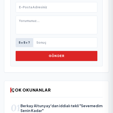
5 + 5 = ?
GÖNDER
ÇOK OKUNANLAR
01
Berkay Altunyay'dan iddialı tekli "Sevemedim
Senin Kadar"