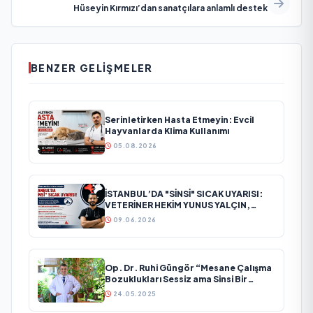
Hüseyin Kırmızı’dan sanatçılara anlamlı destek
BENZER GELIŞMELER
Serinletirken Hasta Etmeyin: Evcil
Hayvanlarda Klima Kullanımı
05.08.2026
İSTANBUL’DA "SİNSİ" SICAK UYARISI:
VETERİNER HEKİM YUNUS YALÇIN,
MAYIS AYINDAKİ GİZLİ TEHLİKEYE
09.06.2026
DİKKAT ÇEKTİ!
Op. Dr. Ruhi Güngör “Mesane Çalışma
Bozuklukları Sessiz ama Sinsi Bir
Sorun”
24.05.2025