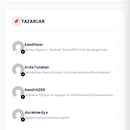
YAZARLAR
kamil hizer
Şennur Üzgen’in "Tekâmül" Eseri UPSD 2026 Yaz Sergisi’nde
Sanatseverlerle Buluşuyor
Arda Tunahan
Serinletirken Hasta Etmeyin: Evcil Hayvanlarda Klima Kullanımı
Kamil HIZER
Adil Sami: Türkiye’de Yaşayan En Etkili Pakistanlı İş İnsanlarından
Biri, Yatırım ve Ekonomik Diplomasiyi Güçlendiriyor
durakmedya
Yeşilçam şarkıları konseri yapıldı