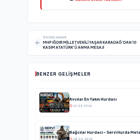
ÖNCEKI HABER
MHP IĞDIR MİLLETVEKİLİ YAŞAR KARADAĞ’DAN 10
KASIM ATATÜRK’Ü ANMA MESAJI
BENZER GELIŞMELER
Avcılar En Yakın Hurdacı
22.06.2026
Bağcılar Hurdacı – Servi Hurda Meta
28.04.2026