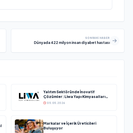
SONRAKI HABER
Dünyada 422 milyon insan diyabet hastası
Yalıtım Sektöründe İnovatif
Çözümler: Liwa Yapı Kimyasalları
Sektöründe Büyümesini Sürdürüyor
05.05.2026
Markalar ve İçerik Üreticileri
l
Buluşuyor