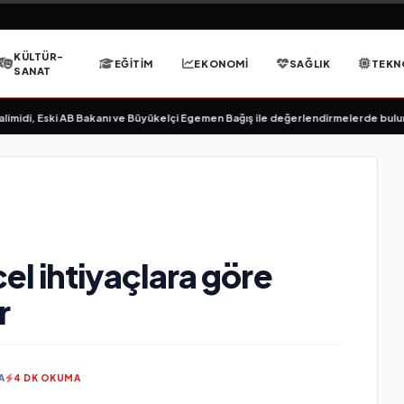
KÜLTÜR-
EĞITIM
EKONOMI
SAĞLIK
TEKN
SANAT
i, Eski AB Bakanı ve Büyükelçi Egemen Bağış ile değerlendirmelerde bulundu
•
l ihtiyaçlara göre
r
A
4 DK OKUMA