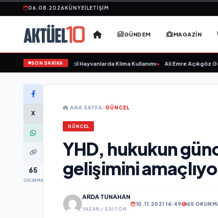
06.08.2026
KÜNYE
İLETIŞIM
GÜNDEM
MAGAZIN
SON DAKİKA
n Hasta Etmeyin: Evcil Hayvanlarda Klima Kullanımı
•
Ali Emre Açıkgöz Galimid
ANA SAYFA
/
GÜNCEL
X
GÜNCEL
YHD, hukukun günce
gelişimini amaçlıyo
65
OKUNMA
ARDA TUNAHAN
10.11.2021 16:49
65 OKUNM
YAZAR / EDITÖR