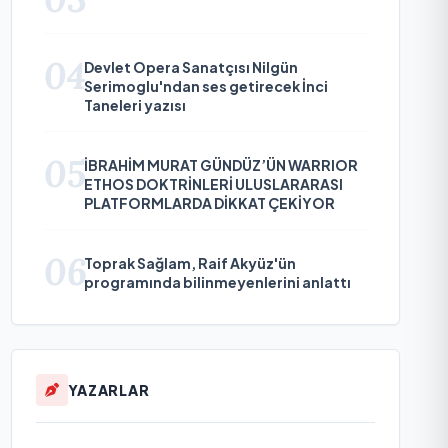
04
Devlet Opera Sanatçısı Nilgün
Serimoglu'ndan ses getirecek İnci
Taneleri yazısı
05
İBRAHİM MURAT GÜNDÜZ’ÜN WARRIOR
ETHOS DOKTRİNLERİ ULUSLARARASI
PLATFORMLARDA DİKKAT ÇEKİYOR
06
Toprak Sağlam, Raif Akyüz'ün
programında bilinmeyenlerini anlattı
YAZARLAR