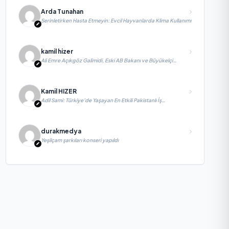
Arda Tunahan
Serinletirken Hasta Etmeyin: Evcil Hayvanlarda Klima Kullanımı
kamil hizer
Ali Emre Açıkgöz Galimidi, Eski AB Bakanı ve Büyükelçi
Egemen Bağış ile değerlendirmelerde bulundu
Kamil HIZER
Adil Sami: Türkiye’de Yaşayan En Etkili Pakistanlı İş
İnsanlarından Biri, Yatırım ve Ekonomik Diplomasiyi
Güçlendiriyor
durakmedya
Yeşilçam şarkıları konseri yapıldı