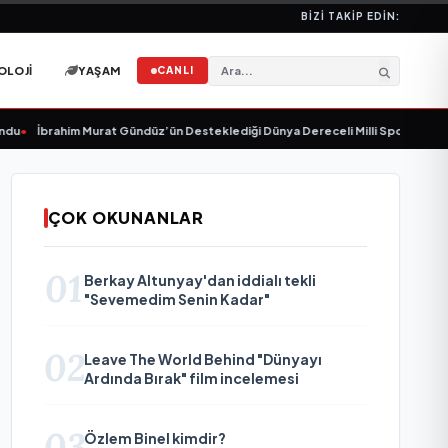
BIZI TAKIP EDIN:
OLOJI
YAŞAM
CANLI
İbrahim Murat Gündüz’ün Desteklediği Dünya Dereceli Milli Sporcu Melis Nazl
ÇOK OKUNANLAR
01
Berkay Altunyay'dan iddialı tekli
"Sevemedim Senin Kadar"
02
Leave The World Behind "Dünyayı
Ardında Bırak" film incelemesi
03
Özlem Binel kimdir?