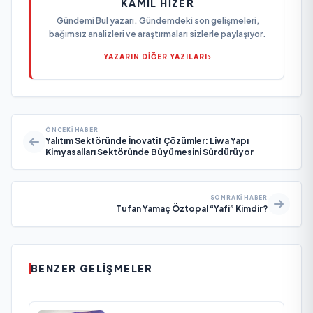
KAMIL HIZER
Gündemi Bul yazarı. Gündemdeki son gelişmeleri,
bağımsız analizleri ve araştırmaları sizlerle paylaşıyor.
YAZARIN DİĞER YAZILARI
ÖNCEKI HABER
Yalıtım Sektöründe İnovatif Çözümler: Liwa Yapı
Kimyasalları Sektöründe Büyümesini Sürdürüyor
SONRAKI HABER
Tufan Yamaç Öztopal “Yafi” Kimdir?
BENZER GELIŞMELER