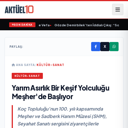
SON DAKİKA
'ten Müslüm Gürses'e Vefa
•
Gözde Demirbilek’ten İddialı Çıkış: “Son Assolis
X
PAYLAŞ:
ANA SAYFA
/
KÜLTÜR-SANAT
KÜLTÜR-SANAT
Yarım Asırlık Bir Keşif Yolculuğu
Meşher'de Başlıyor
Koç Topluluğu’nun 100. yılı kapsamında
Meşher ve Sadberk Hanım Müzesi (SHM),
Seyahat Sanatı sergisini ziyaretçilerle