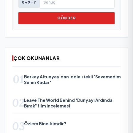
8 + 9 = ?
GÖNDER
ÇOK OKUNANLAR
01
Berkay Altunyay'dan iddialı tekli "Sevemedim
Senin Kadar"
02
Leave The World Behind "Dünyayı Ardında
Bırak" film incelemesi
03
Özlem Binel kimdir?