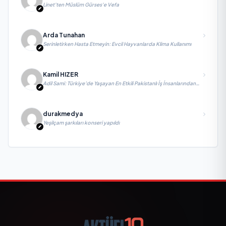
Linet'ten Müslüm Gürses'e Vefa
Arda Tunahan
Serinletirken Hasta Etmeyin: Evcil Hayvanlarda Klima Kullanımı
Kamil HIZER
Adil Sami: Türkiye’de Yaşayan En Etkili Pakistanlı İş İnsanlarından
Biri, Yatırım ve Ekonomik Diplomasiyi Güçlendiriyor
durakmedya
Yeşilçam şarkıları konseri yapıldı