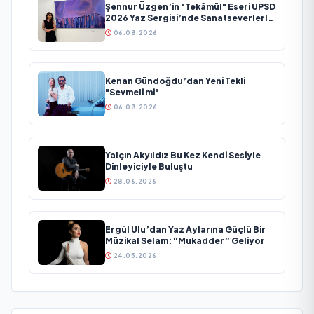
Şennur Üzgen’in "Tekâmül" Eseri UPSD
2026 Yaz Sergisi’nde Sanatseverlerle
Buluşuyor
06.08.2026
Kenan Gündoğdu’dan Yeni Tekli
"Sevmeli mi"
06.08.2026
Yalçın Akyıldız Bu Kez Kendi Sesiyle
Dinleyiciyle Buluştu
28.06.2026
Ergül Ulu’dan Yaz Aylarına Güçlü Bir
Müzikal Selam: “Mukadder” Geliyor
24.05.2026