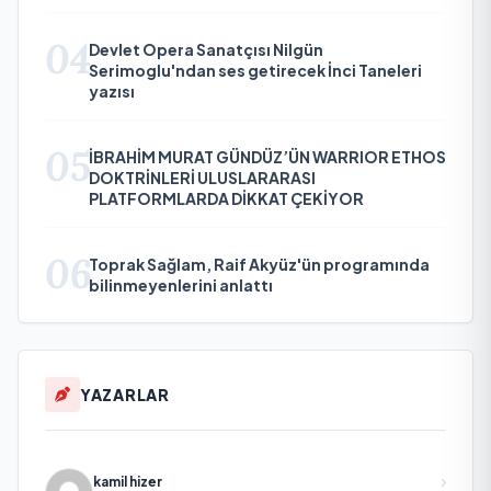
04
Devlet Opera Sanatçısı Nilgün
Serimoglu'ndan ses getirecek İnci Taneleri
yazısı
05
İBRAHİM MURAT GÜNDÜZ’ÜN WARRIOR ETHOS
DOKTRİNLERİ ULUSLARARASI
PLATFORMLARDA DİKKAT ÇEKİYOR
06
Toprak Sağlam, Raif Akyüz'ün programında
bilinmeyenlerini anlattı
YAZARLAR
kamil hizer