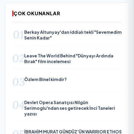
ÇOK OKUNANLAR
01
Berkay Altunyay'dan iddialı tekli "Sevemedim
Senin Kadar"
02
Leave The World Behind "Dünyayı Ardında
Bırak" film incelemesi
03
Özlem Binel kimdir?
04
Devlet Opera Sanatçısı Nilgün
Serimoglu'ndan ses getirecek İnci Taneleri
yazısı
İBRAHİM MURAT GÜNDÜZ’ÜN WARRIOR ETHOS