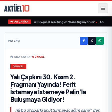
SON DAKİKA
Sinem Yalçınkaya’dan Duygusal Yeni Single: “Sana Sığınıyorum”
•
Animasyon
X
PAYLAŞ:
ANA SAYFA
/
GÜNCEL
GÜNCEL
Yalı Çapkını 30. Kısım 2.
Fragmanı Yayında! Ferit
İstemeye İstemeye Pelin’le
Buluşmaya Gidiyor!
nü bu otoparkı unutturmayacağım sana” der.