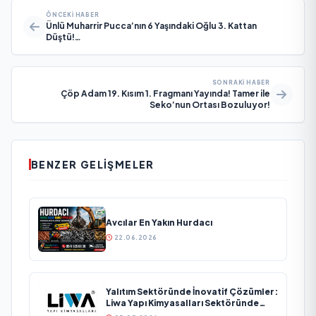
ÖNCEKI HABER
Ünlü Muharrir Pucca’nın 6 Yaşındaki Oğlu 3. Kattan
Düştü!…
SONRAKI HABER
Çöp Adam 19. Kısım 1. Fragmanı Yayında! Tamer ile
Seko’nun Ortası Bozuluyor!
BENZER GELIŞMELER
Avcılar En Yakın Hurdacı
22.06.2026
Yalıtım Sektöründe İnovatif Çözümler:
Liwa Yapı Kimyasalları Sektöründe
Büyümesini Sürdürüyor