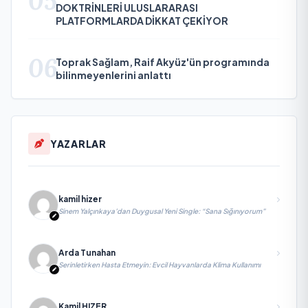
05
DOKTRİNLERİ ULUSLARARASI
PLATFORMLARDA DİKKAT ÇEKİYOR
06
Toprak Sağlam, Raif Akyüz'ün programında
bilinmeyenlerini anlattı
YAZARLAR
kamil hizer
Sinem Yalçınkaya’dan Duygusal Yeni Single: “Sana Sığınıyorum”
Arda Tunahan
Serinletirken Hasta Etmeyin: Evcil Hayvanlarda Klima Kullanımı
Kamil HIZER