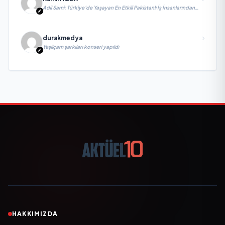
Adil Sami: Türkiye’de Yaşayan En Etkili Pakistanlı İş İnsanlarından
Biri, Yatırım ve Ekonomik Diplomasiyi Güçlendiriyor
durakmedya
Yeşilçam şarkıları konseri yapıldı
HAKKIMIZDA