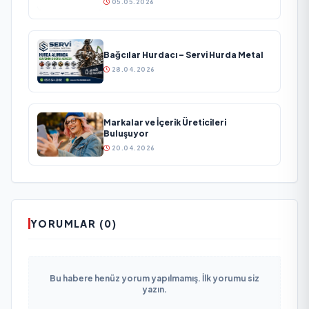
05.05.2026
Bağcılar Hurdacı – Servi Hurda Metal
28.04.2026
Markalar ve İçerik Üreticileri
Buluşuyor
20.04.2026
YORUMLAR (0)
Bu habere henüz yorum yapılmamış. İlk yorumu siz
yazın.