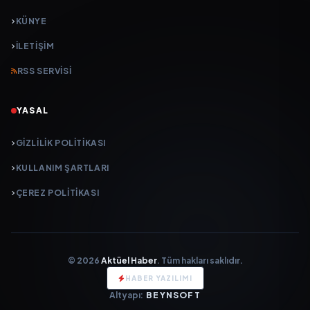
KÜNYE
İLETIŞIM
RSS SERVISI
YASAL
GIZLILIK POLITIKASI
KULLANIM ŞARTLARI
ÇEREZ POLITIKASI
© 2026
Aktüel Haber
. Tüm hakları saklıdır.
HABER YAZILIMI
Altyapı:
BEYNSOFT