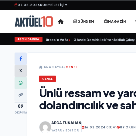
07.08.2026
KÜNYE
İLETIŞIM
GÜNDEM
MAGAZIN
SON DAKİKA
Linet'ten Müslüm Gürses'e Vefa
•
Gözde Demirbilek’ten İddialı Çıkış: “Son
ANA SAYFA
/
GENEL
X
GENEL
Ünlü ressam ve yar
dolandırıcılık ve sa
89
OKUNMA
ARDA TUNAHAN
16.02.2024 03:41
89 OKU
YAZAR / EDITÖR