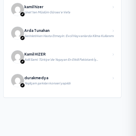
kamil hizer
Linet'ten Müslüm Gürses'e Vefa
Arda Tunahan
Serinletirken Hasta Etmeyin: Evcil Hayvanlarda Klima Kullanımı
Kamil HIZER
Adil Sami: Türkiye’de Yaşayan En Etkili Pakistanlı İş
İnsanlarından Biri, Yatırım ve Ekonomik Diplomasiyi
Güçlendiriyor
durakmedya
Yeşilçam şarkıları konseri yapıldı