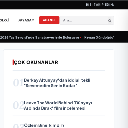
BIZI TAKIP EDIN:
OLOJI
YAŞAM
CANLI
Yaz Sergisi’nde Sanatseverlerle Buluşuyor
•
Kenan Gündoğdu’dan Yeni Tekli
ÇOK OKUNANLAR
01
Berkay Altunyay'dan iddialı tekli
"Sevemedim Senin Kadar"
02
Leave The World Behind "Dünyayı
Ardında Bırak" film incelemesi
03
Özlem Binel kimdir?