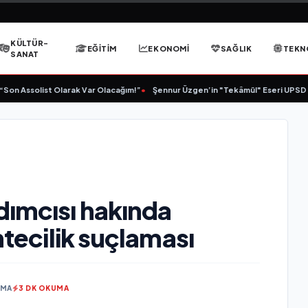
KÜLTÜR-
EĞITIM
EKONOMI
SAĞLIK
TEKN
SANAT
 Assolist Olarak Var Olacağım!”
•
Şennur Üzgen’in "Tekâmül" Eseri UPSD 2026 
dımcısı hakında
htecilik suçlaması
NMA
3 DK OKUMA