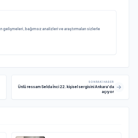
elişmeleri, bağımsız analizleri ve araştırmaları sizlerle
SONRAKI HABER
Ünlü ressam Selda İnci 22. kişisel sergisini Ankara'da
açıyor