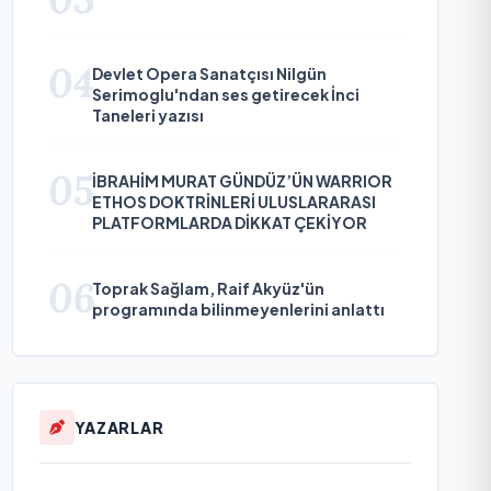
04
Devlet Opera Sanatçısı Nilgün
Serimoglu'ndan ses getirecek İnci
Taneleri yazısı
05
İBRAHİM MURAT GÜNDÜZ’ÜN WARRIOR
ETHOS DOKTRİNLERİ ULUSLARARASI
PLATFORMLARDA DİKKAT ÇEKİYOR
06
Toprak Sağlam, Raif Akyüz'ün
programında bilinmeyenlerini anlattı
YAZARLAR