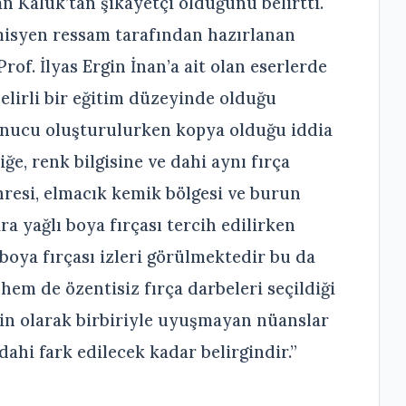
an Kaluk’tan şikayetçi olduğunu belirtti.
isyen ressam tarafından hazırlanan
rof. İlyas Ergin İnan’a ait olan eserlerde
belirli bir eğitim düzeyinde olduğu
 sonucu oluşturulurken kopya olduğu iddia
liğe, renk bilgisine ve dahi aynı fırça
hresi, elmacık kemik bölgesi ve burun
a yağlı boya fırçası tercih edilirken
boya fırçası izleri görülmektedir bu da
hem de özentisiz fırça darbeleri seçildiği
in olarak birbiriyle uyuşmayan nüanslar
hi fark edilecek kadar belirgindir.”