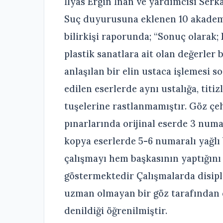
İlyas Ergin İnan ve yardımcısı Serk
Suç duyurusuna eklenen 10 akadem
bilirkişi raporunda; “Sonuç olarak; P
plastik sanatlara ait olan değerler 
anlaşılan bir elin ustaca işlemesi
edilen eserlerde aynı ustalığa, titiz
tuşelerine rastlanmamıştır. Göz çe
pınarlarında orijinal eserde 3 numar
kopya eserlerde 5-6 numaralı yağlı 
çalışmayı hem başkasının yaptığını 
göstermektedir Çalışmalarda disipl
uzman olmayan bir göz tarafından da
denildiği öğrenilmiştir.