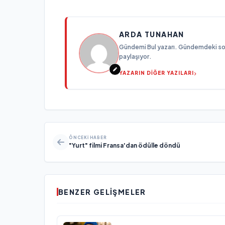
ARDA TUNAHAN
Gündemi Bul yazarı. Gündemdeki son g
paylaşıyor.
YAZARIN DİĞER YAZILARI
ÖNCEKI HABER
"Yurt" filmi Fransa'dan ödülle döndü
BENZER GELIŞMELER