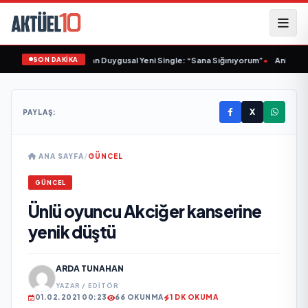
SON DAKİKA
Sinem Yalçınkaya’dan Duygusal Yeni Single: “Sana Sığınıyorum”
•
Animasyon
X
PAYLAŞ:
ANA SAYFA
/
GÜNCEL
GÜNCEL
Ünlü oyuncu Akciğer kanserine
yenik düştü
ARDA TUNAHAN
YAZAR / EDITÖR
01.02.2021 00:23
66 OKUNMA
1 DK OKUMA