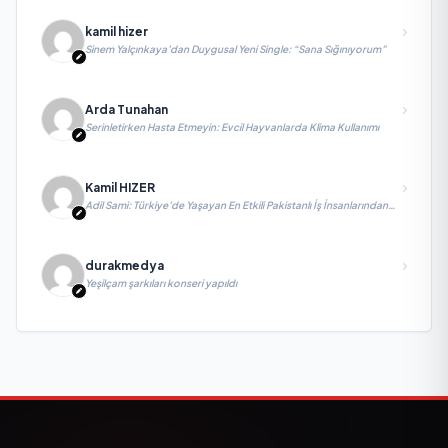
kamil hizer
Sinem Yalçınkaya’dan Duygusal Yeni Single: “Sana Sığınıyorum”
Arda Tunahan
Serinletirken Hasta Etmeyin: Evcil Hayvanlarda Klima Kullanımı
Kamil HIZER
Adil Sami: Türkiye’de Yaşayan En Etkili Pakistanlı İş İnsanlarından
Biri, Yatırım ve Ekonomik Diplomasiyi Güçlendiriyor
durakmedya
Yeşilçam şarkıları konseri yapıldı