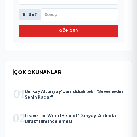
8 + 3 = ?
GÖNDER
ÇOK OKUNANLAR
01
Berkay Altunyay'dan iddialı tekli "Sevemedim
Senin Kadar"
02
Leave The World Behind "Dünyayı Ardında
Bırak" film incelemesi