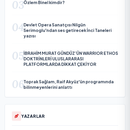
03
Özlem Binel kimdir?
04
Devlet Opera Sanatçısı Nilgün
Serimoglu'ndan ses getirecek İnci Taneleri
yazısı
05
İBRAHİM MURAT GÜNDÜZ’ÜN WARRIOR ETHOS
DOKTRİNLERİ ULUSLARARASI
PLATFORMLARDA DİKKAT ÇEKİYOR
06
Toprak Sağlam, Raif Akyüz'ün programında
bilinmeyenlerini anlattı
YAZARLAR