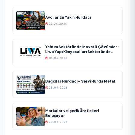
Avcılar En Yakın Hurdacı
22.06.2026
Yalıtım Sektöründe İnovatif Çözümler:
Liwa Yapı Kimyasalları Sektöründe
Büyümesini Sürdürüyor
05.05.2026
Bağcılar Hurdacı – Servi Hurda Metal
28.04.2026
Markalar ve İçerik Üreticileri
Buluşuyor
20.04.2026