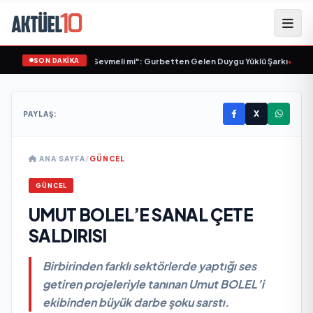
SON DAKİKA
du’dan Yeni Tekli "Sevmeli mi": Gurbetten Gelen Duygu Yüklü Şarkı
•
Serinl
X
PAYLAŞ:
ANA SAYFA
/
GÜNCEL
GÜNCEL
UMUT BOLEL’E SANAL ÇETE
SALDIRISI
Birbirinden farklı sektörlerde yaptığı ses
getiren projeleriyle tanınan Umut BOLEL’i
ekibinden büyük darbe şoku sarstı.