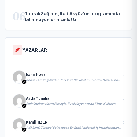
06
Toprak Sağlam, Raif Akyüz'ün programında
bilinmeyenlerini anlattı
YAZARLAR
kamil hizer
Kenan Gündoğdu’dan Yeni Tekli "Sevmeli mi": Gurbetten Gelen
Duygu Yüklü Şarkı
Arda Tunahan
Serinletirken Hasta Etmeyin: Evcil Hayvanlarda Klima Kullanımı
Kamil HIZER
Adil Sami: Türkiye’de Yaşayan En Etkili Pakistanlı İş İnsanlarından
Biri, Yatırım ve Ekonomik Diplomasiyi Güçlendiriyor