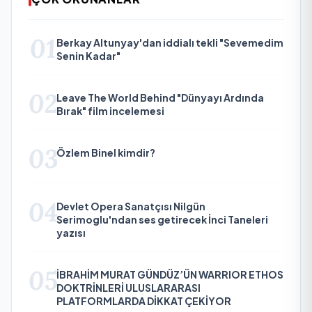
01
Berkay Altunyay'dan iddialı tekli "Sevemedim
Senin Kadar"
02
Leave The World Behind "Dünyayı Ardında
Bırak" film incelemesi
03
Özlem Binel kimdir?
04
Devlet Opera Sanatçısı Nilgün
Serimoglu'ndan ses getirecek İnci Taneleri
yazısı
05
İBRAHİM MURAT GÜNDÜZ’ÜN WARRIOR ETHOS
DOKTRİNLERİ ULUSLARARASI
PLATFORMLARDA DİKKAT ÇEKİYOR