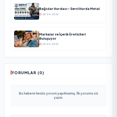
Bağcılar Hurdacı – Servi Hurda Metal
28.04.2026
Markalar ve İçerik Üreticileri
Buluşuyor
20.04.2026
YORUMLAR (0)
Bu habere henüz yorum yapılmamış. İlk yorumu siz
yazın.