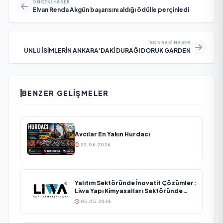
ÖNCEKI HABER
Elvan Renda Akgün başarısını aldığı ödülle perçinledi
SONRAKI HABER
ÜNLÜ İSİMLERİN ANKARA’DAKİ DURAĞI DORUK GARDEN
BENZER GELIŞMELER
Avcılar En Yakın Hurdacı
22.06.2026
Yalıtım Sektöründe İnovatif Çözümler:
Liwa Yapı Kimyasalları Sektöründe
Büyümesini Sürdürüyor
05.05.2026