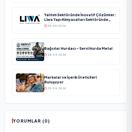
Yalıtım Sektöründe İnovatif Çözümler:
Liwa Yapı Kimyasalları Sektöründe
Büyümesini Sürdürüyor
05.05.2026
Bağcılar Hurdacı – Servi Hurda Metal
28.04.2026
Markalar ve İçerik Üreticileri
Buluşuyor
20.04.2026
YORUMLAR (0)