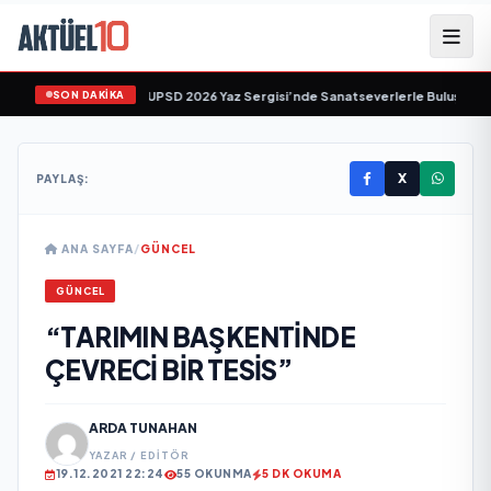
SON DAKİKA
in "Tekâmül" Eseri UPSD 2026 Yaz Sergisi’nde Sanatseverlerle Buluşuyor
•
K
X
PAYLAŞ:
ANA SAYFA
/
GÜNCEL
GÜNCEL
“TARIMIN BAŞKENTİNDE
ÇEVRECİ BİR TESİS”
ARDA TUNAHAN
YAZAR / EDITÖR
19.12.2021 22:24
55 OKUNMA
5 DK OKUMA