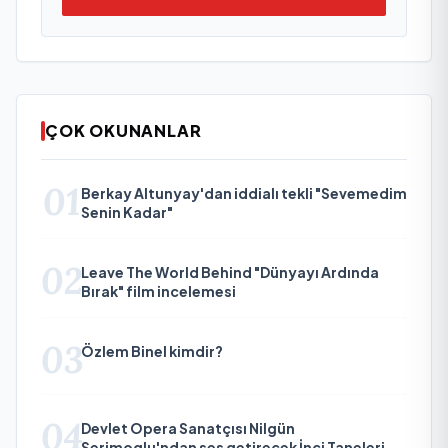
ÇOK OKUNANLAR
01
Berkay Altunyay'dan iddialı tekli "Sevemedim
Senin Kadar"
02
Leave The World Behind "Dünyayı Ardında
Bırak" film incelemesi
03
Özlem Binel kimdir?
04
Devlet Opera Sanatçısı Nilgün
Serimoglu'ndan ses getirecek İnci Taneleri