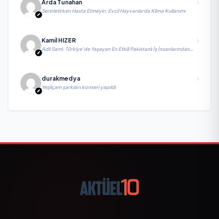
Arda Tunahan
Serinletirken Hasta Etmeyin: Evcil Hayvanlarda Klima Kullanımı
Kamil HIZER
Adil Sami: Türkiye’de Yaşayan En Etkili Pakistanlı İş İnsanlarından
Biri, Yatırım ve Ekonomik Diplomasiyi Güçlendiriyor
durakmedya
Yeşilçam şarkıları konseri yapıldı