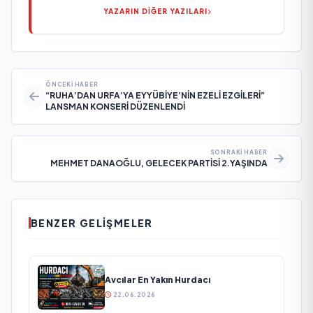
YAZARIN DİĞER YAZILARI
ÖNCEKI HABER
“RUHA’DAN URFA’YA EYYÜBİYE’NİN EZELİ EZGİLERİ”
LANSMAN KONSERİ DÜZENLENDİ
SONRAKI HABER
MEHMET DANAOĞLU, GELECEK PARTİSİ 2.YAŞINDA
BENZER GELIŞMELER
Avcılar En Yakın Hurdacı
22.06.2026