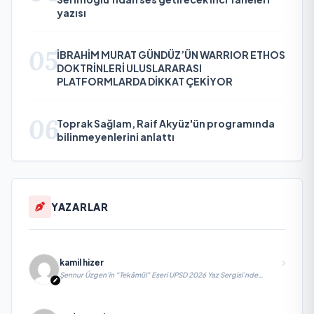
yazısı
05
İBRAHİM MURAT GÜNDÜZ’ÜN WARRIOR ETHOS
DOKTRİNLERİ ULUSLARARASI
PLATFORMLARDA DİKKAT ÇEKİYOR
06
Toprak Sağlam, Raif Akyüz'ün programında
bilinmeyenlerini anlattı
YAZARLAR
kamil hizer
Şennur Üzgen’in "Tekâmül" Eseri UPSD 2026 Yaz Sergisi’nde
Sanatseverlerle Buluşuyor