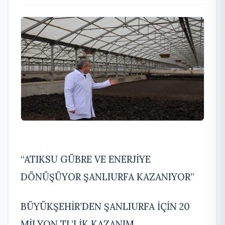
“ATIKSU GÜBRE VE ENERJİYE
DÖNÜŞÜYOR ŞANLIURFA KAZANIYOR”
BÜYÜKŞEHİR’DEN ŞANLIURFA İÇİN 20
MİLYON TL’LİK KAZANIM