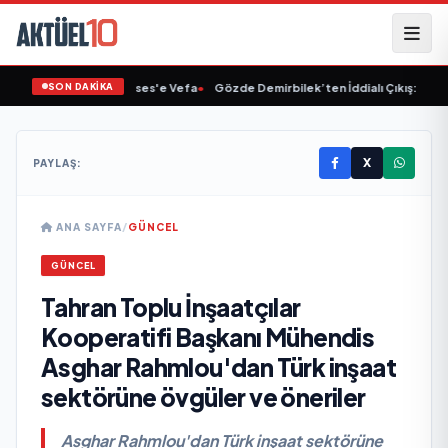
SON DAKİKA
Linet'ten Müslüm Gürses'e Vefa
•
Gözde Demirbilek’ten İddialı Çıkış: “Son A
X
PAYLAŞ:
ANA SAYFA
/
GÜNCEL
GÜNCEL
Tahran Toplu İnşaatçılar
Kooperatifi Başkanı Mühendis
Asghar Rahmlou'dan Türk inşaat
sektörüne övgüler ve öneriler
Asghar Rahmlou'dan Türk inşaat sektörüne