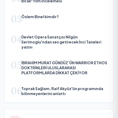
Bırak" film incelemesi
03
Özlem Binel kimdir?
04
Devlet Opera Sanatçısı Nilgün
Serimoglu'ndan ses getirecek İnci Taneleri
yazısı
05
İBRAHİM MURAT GÜNDÜZ’ÜN WARRIOR ETHOS
DOKTRİNLERİ ULUSLARARASI
PLATFORMLARDA DİKKAT ÇEKİYOR
06
Toprak Sağlam, Raif Akyüz'ün programında
bilinmeyenlerini anlattı