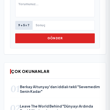
9 + 5 = ?
GÖNDER
ÇOK OKUNANLAR
01
Berkay Altunyay'dan iddialı tekli "Sevemedim
Senin Kadar"
02
Leave The World Behind "Dünyayı Ardında