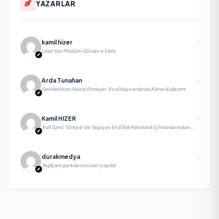
YAZARLAR
kamil hizer
Linet'ten Müslüm Gürses'e Vefa
Arda Tunahan
Serinletirken Hasta Etmeyin: Evcil Hayvanlarda Klima Kullanımı
Kamil HIZER
Adil Sami: Türkiye’de Yaşayan En Etkili Pakistanlı İş İnsanlarından
Biri, Yatırım ve Ekonomik Diplomasiyi Güçlendiriyor
durakmedya
Yeşilçam şarkıları konseri yapıldı