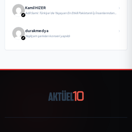
Kamil HIZER
Adil Sami: Türkiye’de Yaşayan En Etkili Pakistanlı İş İnsanlarından
Biri, Yatırım ve Ekonomik Diplomasiyi Güçlendiriyor
durakmedya
Yeşilçam şarkıları konseri yapıldı