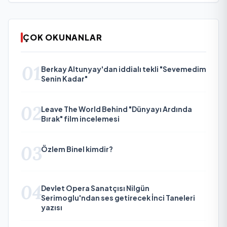
ÇOK OKUNANLAR
01
Berkay Altunyay'dan iddialı tekli "Sevemedim
Senin Kadar"
02
Leave The World Behind "Dünyayı Ardında
Bırak" film incelemesi
03
Özlem Binel kimdir?
04
Devlet Opera Sanatçısı Nilgün
Serimoglu'ndan ses getirecek İnci Taneleri
yazısı