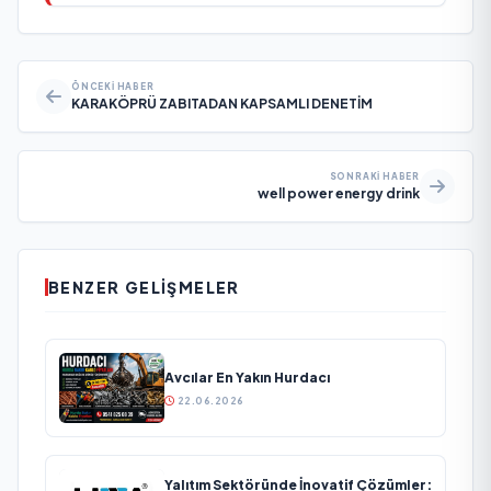
ÖNCEKI HABER
KARAKÖPRÜ ZABITADAN KAPSAMLI DENETİM
SONRAKI HABER
well power energy drink
BENZER GELIŞMELER
Avcılar En Yakın Hurdacı
22.06.2026
Yalıtım Sektöründe İnovatif Çözümler: