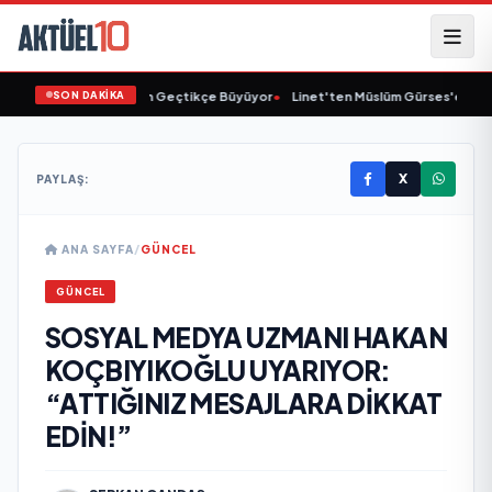
SON DAKİKA
Animasyon Pazarı Gün Geçtikçe Büyüyor
•
Linet'ten Müslüm Gürses'e Vefa
•
X
PAYLAŞ:
ANA SAYFA
/
GÜNCEL
GÜNCEL
SOSYAL MEDYA UZMANI HAKAN
KOÇBIYIKOĞLU UYARIYOR:
“ATTIĞINIZ MESAJLARA DİKKAT
EDİN!”