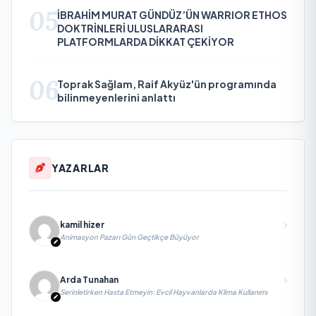
05
İBRAHİM MURAT GÜNDÜZ’ÜN WARRIOR ETHOS
DOKTRİNLERİ ULUSLARARASI
PLATFORMLARDA DİKKAT ÇEKİYOR
06
Toprak Sağlam, Raif Akyüz'ün programında
bilinmeyenlerini anlattı
YAZARLAR
kamil hizer
Animasyon Pazarı Gün Geçtikçe Büyüyor
Arda Tunahan
Serinletirken Hasta Etmeyin: Evcil Hayvanlarda Klima Kullanımı