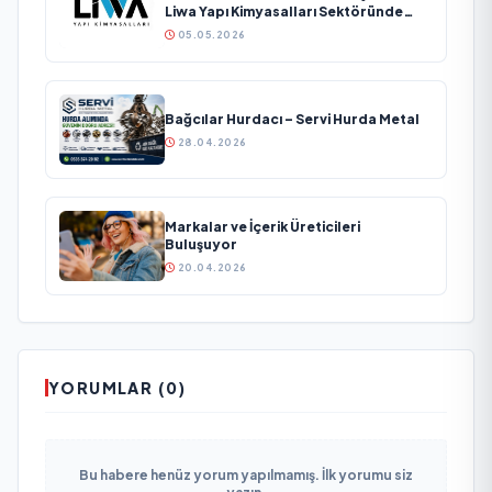
Liwa Yapı Kimyasalları Sektöründe
Büyümesini Sürdürüyor
05.05.2026
Bağcılar Hurdacı – Servi Hurda Metal
28.04.2026
Markalar ve İçerik Üreticileri
Buluşuyor
20.04.2026
YORUMLAR (0)
Bu habere henüz yorum yapılmamış. İlk yorumu siz