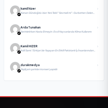
kamil hizer
Kenan Gündoğdu’dan Yeni Tekli "Sevmeli mi": Gurbetten Gelen
Duygu Yüklü Şarkı
Arda Tunahan
Serinletirken Hasta Etmeyin: Evcil Hayvanlarda Klima Kullanımı
Kamil HIZER
Adil Sami: Türkiye’de Yaşayan En Etkili Pakistanlı İş İnsanlarından
Biri, Yatırım ve Ekonomik Diplomasiyi Güçlendiriyor
durakmedya
Yeşilçam şarkıları konseri yapıldı