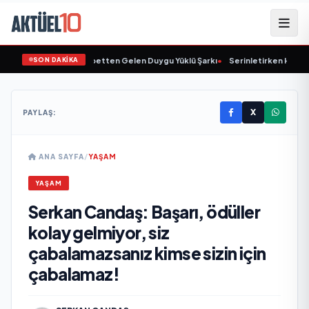
SON DAKİKA
i "Sevmeli mi": Gurbetten Gelen Duygu Yüklü Şarkı
•
Serinletirken Hasta Etm
X
PAYLAŞ:
ANA SAYFA
/
YAŞAM
YAŞAM
Serkan Candaş: Başarı, ödüller
kolay gelmiyor, siz
çabalamazsanız kimse sizin için
çabalamaz!