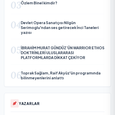
03
Özlem Binel kimdir?
04
Devlet Opera Sanatçısı Nilgün
Serimoglu'ndan ses getirecek İnci Taneleri
yazısı
05
İBRAHİM MURAT GÜNDÜZ’ÜN WARRIOR ETHOS
DOKTRİNLERİ ULUSLARARASI
PLATFORMLARDA DİKKAT ÇEKİYOR
06
Toprak Sağlam, Raif Akyüz'ün programında
bilinmeyenlerini anlattı
YAZARLAR