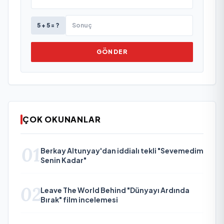
5 + 5 = ?
GÖNDER
ÇOK OKUNANLAR
01
Berkay Altunyay'dan iddialı tekli "Sevemedim
Senin Kadar"
02
Leave The World Behind "Dünyayı Ardında
Bırak" film incelemesi