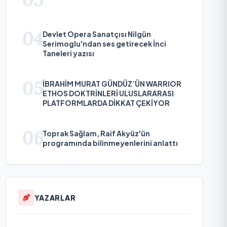
04
Devlet Opera Sanatçısı Nilgün
Serimoglu'ndan ses getirecek İnci
Taneleri yazısı
05
İBRAHİM MURAT GÜNDÜZ’ÜN WARRIOR
ETHOS DOKTRİNLERİ ULUSLARARASI
PLATFORMLARDA DİKKAT ÇEKİYOR
06
Toprak Sağlam, Raif Akyüz'ün
programında bilinmeyenlerini anlattı
YAZARLAR