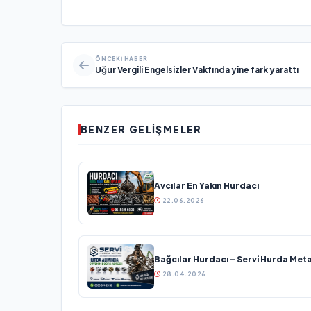
ÖNCEKI HABER
Uğur Vergili Engelsizler Vakfında yine fark yarattı
BENZER GELIŞMELER
Avcılar En Yakın Hurdacı
22.06.2026
Bağcılar Hurdacı – Servi Hurda Meta
28.04.2026