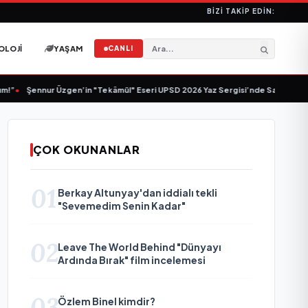
BIZI TAKIP EDIN:
OLOJI
YAŞAM
CANLI
”
•
Şennur Üzgen’in "Tekâmül" Eseri UPSD 2026 Yaz Sergisi’nde Sanatseverle
ÇOK OKUNANLAR
01
Berkay Altunyay'dan iddialı tekli
"Sevemedim Senin Kadar"
02
Leave The World Behind "Dünyayı
Ardında Bırak" film incelemesi
03
Özlem Binel kimdir?