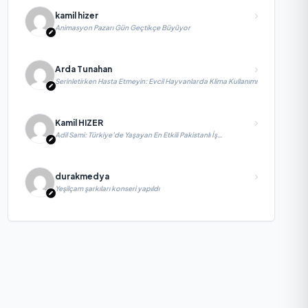
kamil hizer
Animasyon Pazarı Gün Geçtikçe Büyüyor
Arda Tunahan
Serinletirken Hasta Etmeyin: Evcil Hayvanlarda Klima Kullanımı
Kamil HIZER
Adil Sami: Türkiye’de Yaşayan En Etkili Pakistanlı İş
İnsanlarından Biri, Yatırım ve Ekonomik Diplomasiyi
Güçlendiriyor
durakmedya
Yeşilçam şarkıları konseri yapıldı