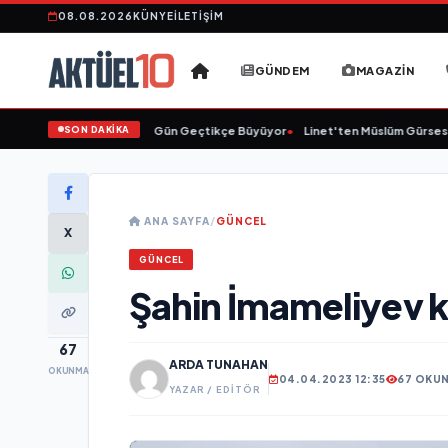
08.08.2026
KÜNYE
İLETIŞIM
GÜNDEM
MAGAZIN
SON DAKİKA
•
Animasyon Pazarı Gün Geçtikçe Büyüyor
•
Linet'ten Müslüm Gürses'e 
ANA SAYFA
/
GÜNCEL
X
GÜNCEL
Şahin İmameliyev 
67
ARDA TUNAHAN
OKUNMA
04.04.2023 12:35
67 OKU
YAZAR / EDITÖR