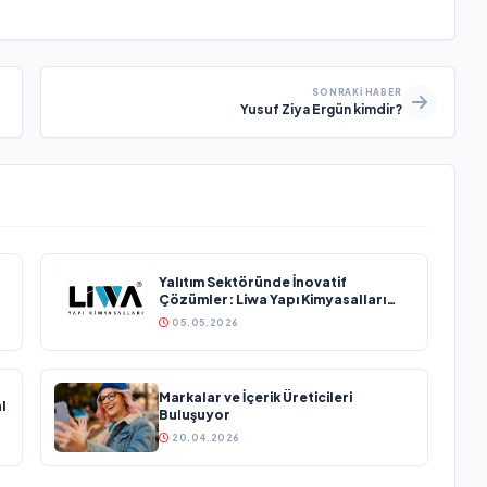
SONRAKI HABER
Yusuf Ziya Ergün kimdir?
Yalıtım Sektöründe İnovatif
Çözümler: Liwa Yapı Kimyasalları
Sektöründe Büyümesini Sürdürüyor
05.05.2026
Markalar ve İçerik Üreticileri
l
Buluşuyor
20.04.2026