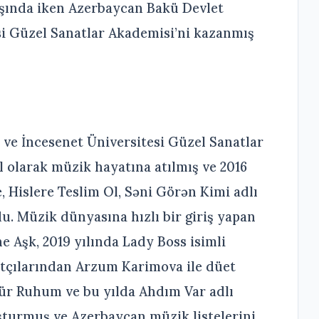
aşında iken Azerbaycan Bakü Devlet
si Güzel Sanatlar Akademisi’ni kazanmış
ve İncesenet Üniversitesi Güzel Sanatlar
olarak müzik hayatına atılmış ve 2016
Hislere Teslim Ol, Səni Görən Kimi adlı
u. Müzik dünyasına hızlı bir giriş yapan
e Aşk, 2019 yılında Lady Boss isimli
atçılarından Arzum Karimova ile düet
ür Ruhum ve bu yılda Ahdım Var adlı
şturmuş ve Azerbaycan müzik listelerini