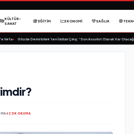
KÜLTÜR-
EĞITIM
EKONOMI
SAĞLIK
TEKN
SANAT
Vefa
•
Gözde Demirbilek’ten İddialı Çıkış: “Son Assolist Olarak Var Olacağım!
kimdir?
NMA
2 DK OKUMA