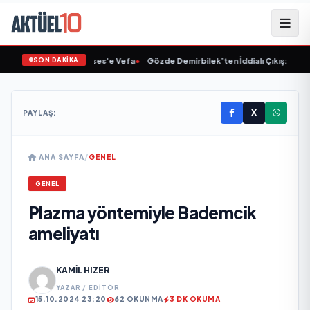
SON DAKİKA
Linet'ten Müslüm Gürses'e Vefa
•
Gözde Demirbilek’ten İddialı Çıkış: “Son As
X
PAYLAŞ:
ANA SAYFA
/
GENEL
GENEL
Plazma yöntemiyle Bademcik
ameliyatı
KAMIL HIZER
YAZAR / EDITÖR
15.10.2024 23:20
62 OKUNMA
3 DK OKUMA