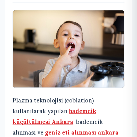
Plazma teknolojisi (coblation)
kullanılarak yapılan
bademcik
küçültülmesi Ankara
, bademcik
alınması ve
geniz eti alınması ankara