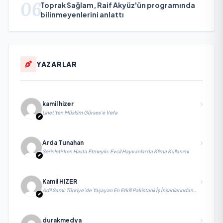
06
Toprak Sağlam, Raif Akyüz'ün programında
bilinmeyenlerini anlattı
YAZARLAR
kamil hizer
Linet'ten Müslüm Gürses'e Vefa
Arda Tunahan
Serinletirken Hasta Etmeyin: Evcil Hayvanlarda Klima Kullanımı
Kamil HIZER
Adil Sami: Türkiye’de Yaşayan En Etkili Pakistanlı İş İnsanlarından
Biri, Yatırım ve Ekonomik Diplomasiyi Güçlendiriyor
durakmedya