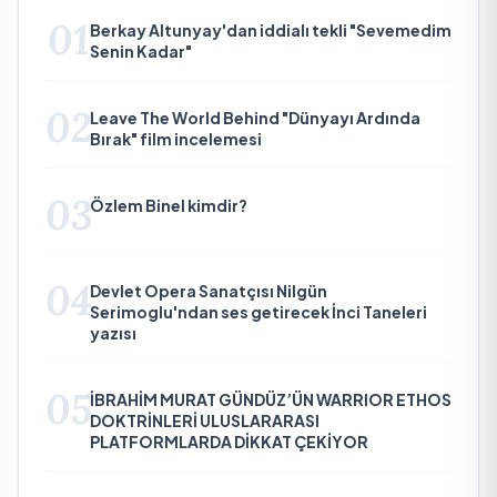
01
Berkay Altunyay'dan iddialı tekli "Sevemedim
Senin Kadar"
02
Leave The World Behind "Dünyayı Ardında
Bırak" film incelemesi
03
Özlem Binel kimdir?
04
Devlet Opera Sanatçısı Nilgün
Serimoglu'ndan ses getirecek İnci Taneleri
yazısı
05
İBRAHİM MURAT GÜNDÜZ’ÜN WARRIOR ETHOS
DOKTRİNLERİ ULUSLARARASI
PLATFORMLARDA DİKKAT ÇEKİYOR