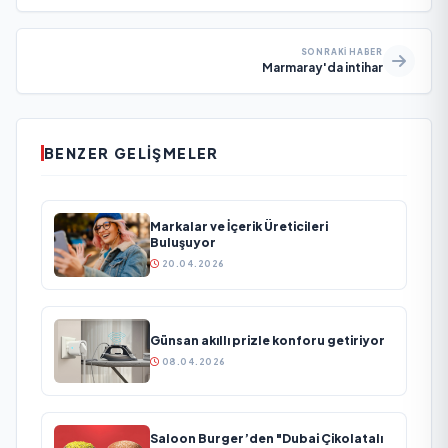
SONRAKI HABER
Marmaray'da intihar
BENZER GELIŞMELER
Markalar ve İçerik Üreticileri
Buluşuyor
20.04.2026
Günsan akıllı prizle konforu getiriyor
08.04.2026
Saloon Burger’den "Dubai Çikolatalı