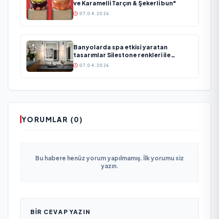
ve Karamelli Tarçın & Şekerli bun"
07.04.2026
Banyolarda spa etkisi yaratan
tasarımlar Silestone renkleri ile
yeniden yorumlanıyor
07.04.2026
YORUMLAR (0)
Bu habere henüz yorum yapılmamış. İlk yorumu siz
yazın.
BIR CEVAP YAZIN