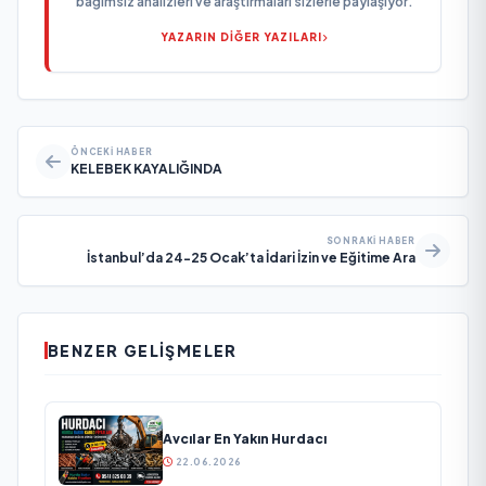
bağımsız analizleri ve araştırmaları sizlerle paylaşıyor.
YAZARIN DİĞER YAZILARI
ÖNCEKI HABER
KELEBEK KAYALIĞINDA
SONRAKI HABER
İstanbul’da 24-25 Ocak’ta İdari İzin ve Eğitime Ara
BENZER GELIŞMELER
Avcılar En Yakın Hurdacı
22.06.2026