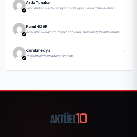
Arda Tunahan
Serinletirken Hasta Etmeyin: Evcil Hayvanlarda Klima Kullanımı
Kamil HIZER
Adil Sami: Türkiye’de Yaşayan En Etkili Pakistanlı İş İnsanlarından
Biri, Yatırım ve Ekonomik Diplomasiyi Güçlendiriyor
durakmedya
Yeşilçam şarkıları konseri yapıldı