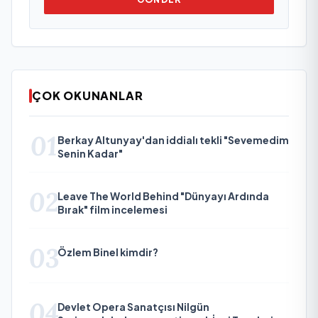
ÇOK OKUNANLAR
01
Berkay Altunyay'dan iddialı tekli "Sevemedim
Senin Kadar"
02
Leave The World Behind "Dünyayı Ardında
Bırak" film incelemesi
03
Özlem Binel kimdir?
04
Devlet Opera Sanatçısı Nilgün