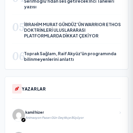
Serimoglu'ndan ses getirecek İnci Taneleri
yazısı
05
İBRAHİM MURAT GÜNDÜZ’ÜN WARRIOR ETHOS
DOKTRİNLERİ ULUSLARARASI
PLATFORMLARDA DİKKAT ÇEKİYOR
06
Toprak Sağlam, Raif Akyüz'ün programında
bilinmeyenlerini anlattı
YAZARLAR
kamil hizer
Animasyon Pazarı Gün Geçtikçe Büyüyor