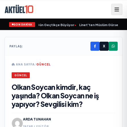
SON DAKİKA
•
Animasyon Pazarı Gün Geçtikçe Büyüyor
•
Linet'ten Müslüm Gürses'e Ve
X
PAYLAŞ:
ANA SAYFA
/
GÜNCEL
GÜNCEL
Olkan Soycan kimdir, kaç
yaşında? Olkan Soycan ne iş
yapıyor? Sevgilisi kim?
ARDA TUNAHAN
YAZAR / EDITÖR