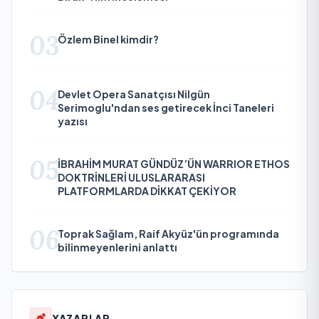
03
Özlem Binel kimdir?
04
Devlet Opera Sanatçısı Nilgün
Serimoglu'ndan ses getirecek İnci Taneleri
yazısı
05
İBRAHİM MURAT GÜNDÜZ’ÜN WARRIOR ETHOS
DOKTRİNLERİ ULUSLARARASI
PLATFORMLARDA DİKKAT ÇEKİYOR
06
Toprak Sağlam, Raif Akyüz'ün programında
bilinmeyenlerini anlattı
YAZARLAR