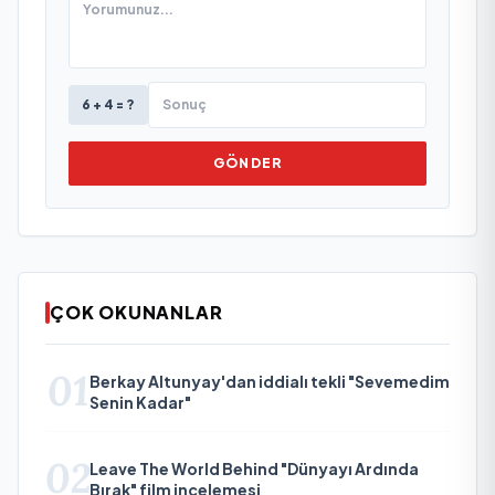
6 + 4 = ?
GÖNDER
ÇOK OKUNANLAR
01
Berkay Altunyay'dan iddialı tekli "Sevemedim
Senin Kadar"
02
Leave The World Behind "Dünyayı Ardında
Bırak" film incelemesi