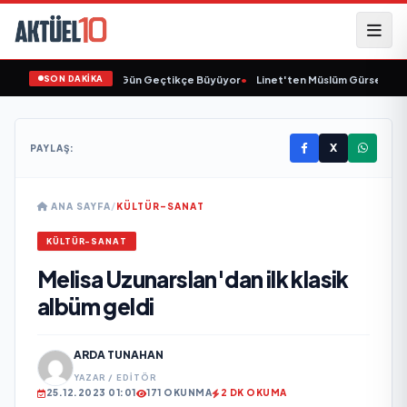
SON DAKİKA
•
Animasyon Pazarı Gün Geçtikçe Büyüyor
•
Linet'ten Müslüm Gürses'e Ve
X
PAYLAŞ:
ANA SAYFA
/
KÜLTÜR-SANAT
KÜLTÜR-SANAT
Melisa Uzunarslan'dan ilk klasik
albüm geldi
ARDA TUNAHAN
YAZAR / EDITÖR
25.12.2023 01:01
171 OKUNMA
2 DK OKUMA