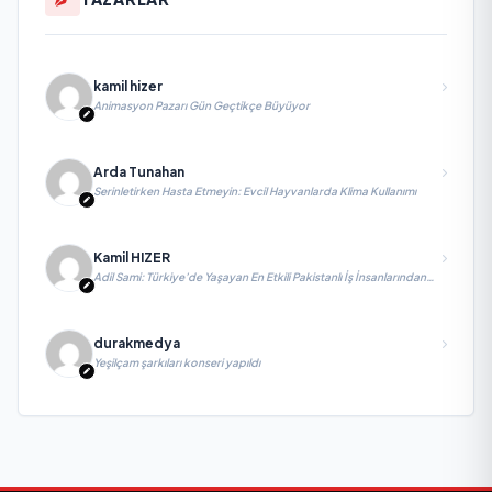
kamil hizer
Animasyon Pazarı Gün Geçtikçe Büyüyor
Arda Tunahan
Serinletirken Hasta Etmeyin: Evcil Hayvanlarda Klima Kullanımı
Kamil HIZER
Adil Sami: Türkiye’de Yaşayan En Etkili Pakistanlı İş İnsanlarından
Biri, Yatırım ve Ekonomik Diplomasiyi Güçlendiriyor
durakmedya
Yeşilçam şarkıları konseri yapıldı