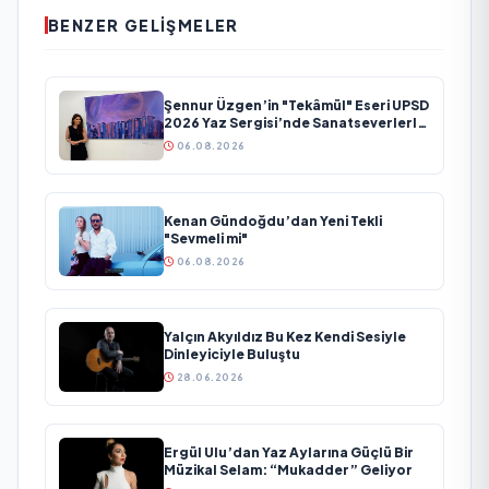
BENZER GELIŞMELER
Şennur Üzgen’in "Tekâmül" Eseri UPSD
2026 Yaz Sergisi’nde Sanatseverlerle
Buluşuyor
06.08.2026
Kenan Gündoğdu’dan Yeni Tekli
"Sevmeli mi"
06.08.2026
Yalçın Akyıldız Bu Kez Kendi Sesiyle
Dinleyiciyle Buluştu
28.06.2026
Ergül Ulu’dan Yaz Aylarına Güçlü Bir
Müzikal Selam: “Mukadder” Geliyor