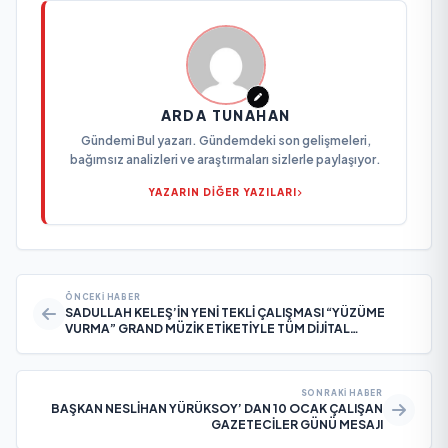
ARDA TUNAHAN
Gündemi Bul yazarı. Gündemdeki son gelişmeleri,
bağımsız analizleri ve araştırmaları sizlerle paylaşıyor.
YAZARIN DİĞER YAZILARI
ÖNCEKI HABER
SADULLAH KELEŞ’İN YENİ TEKLİ ÇALIŞMASI “YÜZÜME
VURMA” GRAND MÜZİK ETİKETİYLE TÜM DİJİTAL
PLATFORMLARDA YAYINDA
SONRAKI HABER
BAŞKAN NESLİHAN YÜRÜKSOY’ DAN 10 OCAK ÇALIŞAN
GAZETECİLER GÜNÜ MESAJI