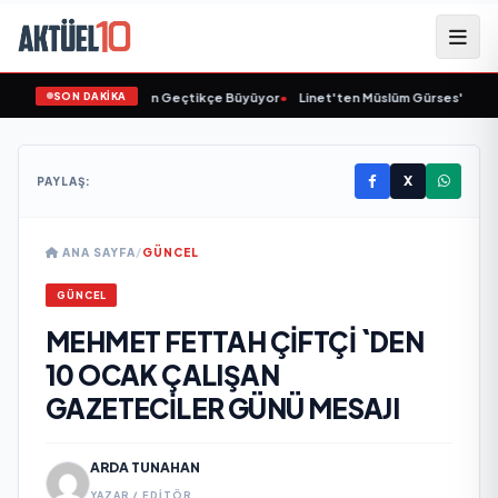
SON DAKİKA
Animasyon Pazarı Gün Geçtikçe Büyüyor
•
Linet'ten Müslüm Gürses'e Vefa
X
PAYLAŞ:
ANA SAYFA
/
GÜNCEL
GÜNCEL
MEHMET FETTAH ÇİFTÇİ `DEN
10 OCAK ÇALIŞAN
GAZETECİLER GÜNÜ MESAJI
ARDA TUNAHAN
YAZAR / EDITÖR