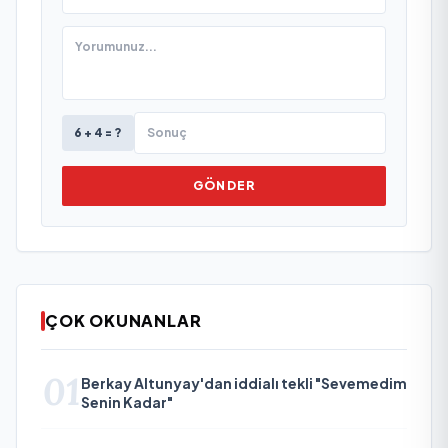
6 + 4 = ?
GÖNDER
ÇOK OKUNANLAR
01
Berkay Altunyay'dan iddialı tekli "Sevemedim
Senin Kadar"