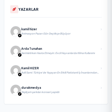
YAZARLAR
kamil hizer
Animasyon Pazarı Gün Geçtikçe Büyüyor
Arda Tunahan
Serinletirken Hasta Etmeyin: Evcil Hayvanlarda Klima Kullanımı
Kamil HIZER
Adil Sami: Türkiye’de Yaşayan En Etkili Pakistanlı İş İnsanlarından
Biri, Yatırım ve Ekonomik Diplomasiyi Güçlendiriyor
durakmedya
Yeşilçam şarkıları konseri yapıldı