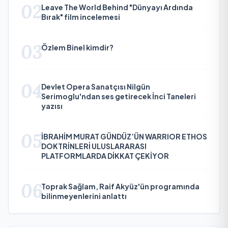
02
Leave The World Behind "Dünyayı Ardında
Bırak" film incelemesi
03
Özlem Binel kimdir?
04
Devlet Opera Sanatçısı Nilgün
Serimoglu'ndan ses getirecek İnci Taneleri
yazısı
05
İBRAHİM MURAT GÜNDÜZ’ÜN WARRIOR ETHOS
DOKTRİNLERİ ULUSLARARASI
PLATFORMLARDA DİKKAT ÇEKİYOR
06
Toprak Sağlam, Raif Akyüz'ün programında
bilinmeyenlerini anlattı