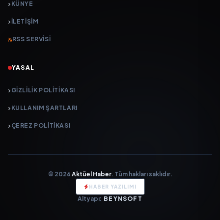
KÜNYE
İLETIŞIM
RSS SERVISI
YASAL
GIZLILIK POLITIKASI
KULLANIM ŞARTLARI
ÇEREZ POLITIKASI
© 2026
Aktüel Haber
. Tüm hakları saklıdır.
HABER YAZILIMI
Altyapı:
BEYNSOFT