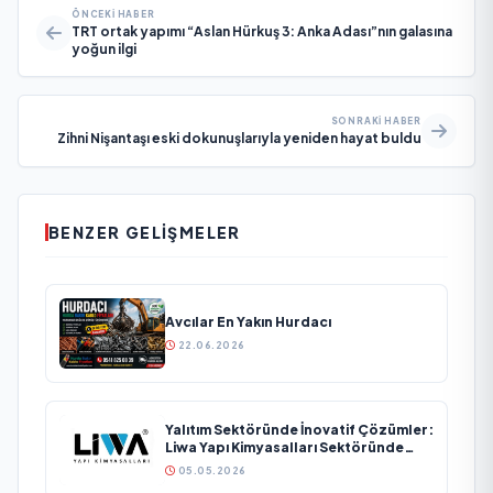
ÖNCEKI HABER
TRT ortak yapımı “Aslan Hürkuş 3: Anka Adası”nın galasına
yoğun ilgi
SONRAKI HABER
Zihni Nişantaşı eski dokunuşlarıyla yeniden hayat buldu
BENZER GELIŞMELER
Avcılar En Yakın Hurdacı
22.06.2026
Yalıtım Sektöründe İnovatif Çözümler:
Liwa Yapı Kimyasalları Sektöründe
Büyümesini Sürdürüyor
05.05.2026