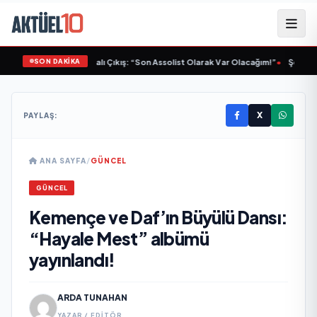
SON DAKİKA
Demirbilek’ten İddialı Çıkış: “Son Assolist Olarak Var Olacağım!”
•
Şennur Üz
X
PAYLAŞ:
ANA SAYFA
/
GÜNCEL
GÜNCEL
Kemençe ve Daf’ın Büyülü Dansı:
“Hayale Mest” albümü
yayınlandı!
ARDA TUNAHAN
YAZAR / EDITÖR