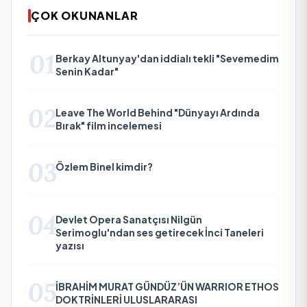
ÇOK OKUNANLAR
01
Berkay Altunyay'dan iddialı tekli "Sevemedim
Senin Kadar"
02
Leave The World Behind "Dünyayı Ardında
Bırak" film incelemesi
03
Özlem Binel kimdir?
04
Devlet Opera Sanatçısı Nilgün
Serimoglu'ndan ses getirecek İnci Taneleri
yazısı
05
İBRAHİM MURAT GÜNDÜZ’ÜN WARRIOR ETHOS
DOKTRİNLERİ ULUSLARARASI