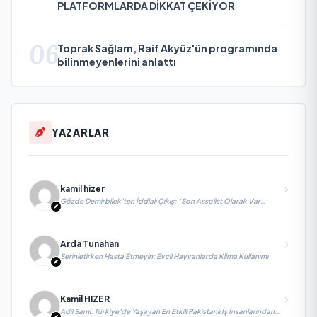
PLATFORMLARDA DİKKAT ÇEKİYOR
06
Toprak Sağlam, Raif Akyüz'ün programında
bilinmeyenlerini anlattı
YAZARLAR
kamil hizer
Gözde Demirbilek’ten İddialı Çıkış: “Son Assolist Olarak Var
Olacağım!”
Arda Tunahan
Serinletirken Hasta Etmeyin: Evcil Hayvanlarda Klima Kullanımı
Kamil HIZER
Adil Sami: Türkiye’de Yaşayan En Etkili Pakistanlı İş İnsanlarından