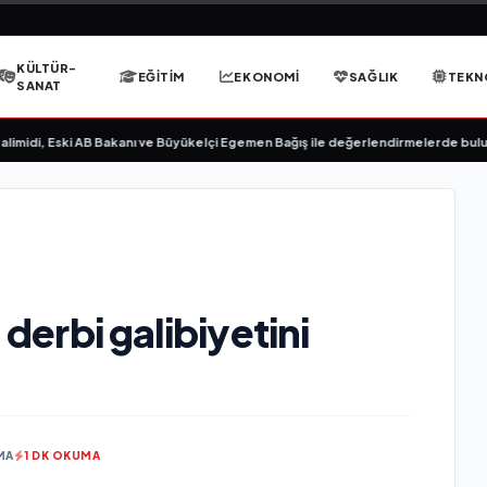
KÜLTÜR-
EĞITIM
EKONOMI
SAĞLIK
TEKN
SANAT
idi, Eski AB Bakanı ve Büyükelçi Egemen Bağış ile değerlendirmelerde bulundu
 derbi galibiyetini
MA
1 DK OKUMA