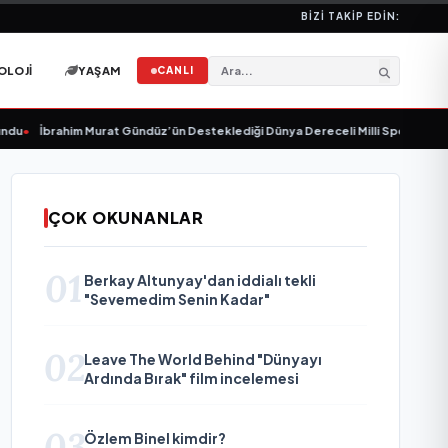
BIZI TAKIP EDIN:
OLOJI
YAŞAM
CANLI
•
İbrahim Murat Gündüz’ün Desteklediği Dünya Dereceli Milli Sporcu Melis Na
ÇOK OKUNANLAR
01
Berkay Altunyay'dan iddialı tekli
"Sevemedim Senin Kadar"
02
Leave The World Behind "Dünyayı
Ardında Bırak" film incelemesi
03
Özlem Binel kimdir?