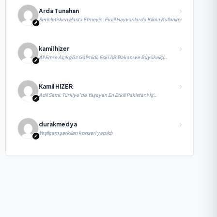
Arda Tunahan
Serinletirken Hasta Etmeyin: Evcil Hayvanlarda Klima Kullanımı
kamil hizer
Ali Emre Açıkgöz Galimidi, Eski AB Bakanı ve Büyükelçi
Egemen Bağış ile değerlendirmelerde bulundu
Kamil HIZER
Adil Sami: Türkiye’de Yaşayan En Etkili Pakistanlı İş
İnsanlarından Biri, Yatırım ve Ekonomik Diplomasiyi
Güçlendiriyor
durakmedya
Yeşilçam şarkıları konseri yapıldı