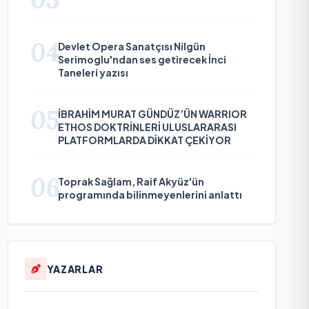
04
Devlet Opera Sanatçısı Nilgün
Serimoglu'ndan ses getirecek İnci
Taneleri yazısı
05
İBRAHİM MURAT GÜNDÜZ’ÜN WARRIOR
ETHOS DOKTRİNLERİ ULUSLARARASI
PLATFORMLARDA DİKKAT ÇEKİYOR
06
Toprak Sağlam, Raif Akyüz'ün
programında bilinmeyenlerini anlattı
YAZARLAR