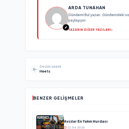
ARDA TUNAHAN
Gündemi Bul yazarı. Gündemdeki son g
paylaşıyor.
YAZARIN DİĞER YAZILARI
ÖNCEKI HABER
Heets
BENZER GELIŞMELER
Avcılar En Yakın Hurdacı
22.06.2026