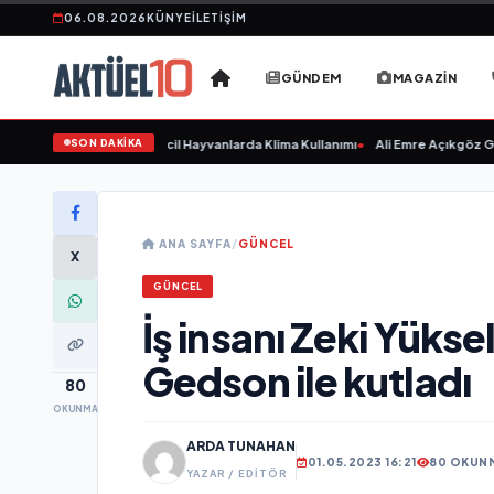
06.08.2026
KÜNYE
İLETIŞIM
GÜNDEM
MAGAZIN
SON DAKİKA
ken Hasta Etmeyin: Evcil Hayvanlarda Klima Kullanımı
•
Ali Emre Açıkgöz Galim
ANA SAYFA
/
GÜNCEL
X
GÜNCEL
İş insanı Zeki Yüksel
Gedson ile kutladı
80
OKUNMA
ARDA TUNAHAN
01.05.2023 16:21
80 OKUN
YAZAR / EDITÖR