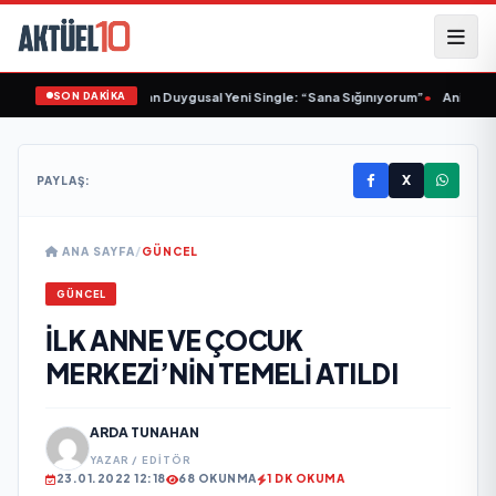
SON DAKİKA
•
Sinem Yalçınkaya’dan Duygusal Yeni Single: “Sana Sığınıyorum”
•
Animasyo
X
PAYLAŞ:
ANA SAYFA
/
GÜNCEL
GÜNCEL
İLK ANNE VE ÇOCUK
MERKEZİ’NİN TEMELİ ATILDI
ARDA TUNAHAN
YAZAR / EDITÖR
23.01.2022 12:18
68 OKUNMA
1 DK OKUMA