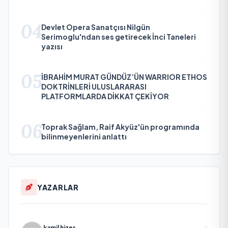
04
Devlet Opera Sanatçısı Nilgün
Serimoglu'ndan ses getirecek İnci Taneleri
yazısı
05
İBRAHİM MURAT GÜNDÜZ’ÜN WARRIOR ETHOS
DOKTRİNLERİ ULUSLARARASI
PLATFORMLARDA DİKKAT ÇEKİYOR
06
Toprak Sağlam, Raif Akyüz'ün programında
bilinmeyenlerini anlattı
YAZARLAR
kamil hizer