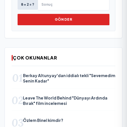
8 + 2 = ?
GÖNDER
ÇOK OKUNANLAR
01
Berkay Altunyay'dan iddialı tekli "Sevemedim
Senin Kadar"
02
Leave The World Behind "Dünyayı Ardında
Bırak" film incelemesi
03
Özlem Binel kimdir?