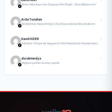
Sinem Yalçınkaya’dan Duygusal Yeni Single: “Sana Sığınıyorum”
Arda Tunahan
Serinletirken Hasta Etmeyin: Evcil Hayvanlarda Klima Kullanımı
Kamil HIZER
Adil Sami: Türkiye’de Yaşayan En Etkili Pakistanlı İş İnsanlarından
Biri, Yatırım ve Ekonomik Diplomasiyi Güçlendiriyor
durakmedya
Yeşilçam şarkıları konseri yapıldı