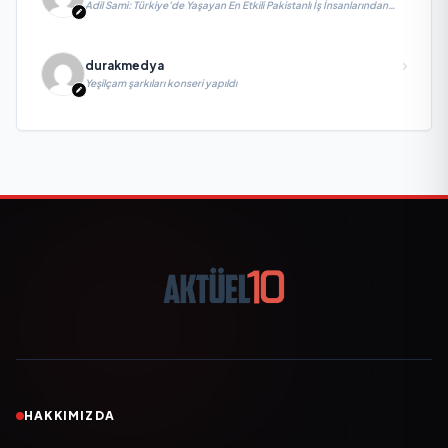
Adil Sami: Türkiye’de Yaşayan En Etkili Pakistanlı İş İnsanlarından
Biri, Yatırım ve Ekonomik Diplomasiyi Güçlendiriyor
durakmedya
Yeşilçam şarkıları konseri yapıldı
HAKKIMIZDA