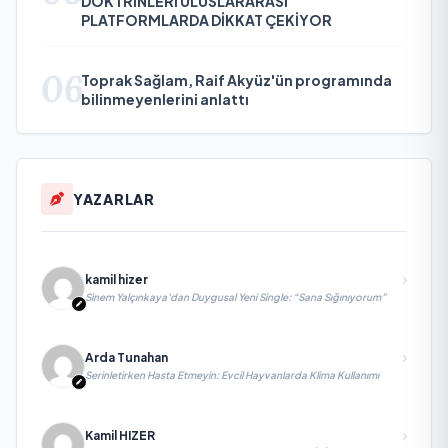
DOKTRİNLERİ ULUSLARARASI
PLATFORMLARDA DİKKAT ÇEKİYOR
06
Toprak Sağlam, Raif Akyüz'ün programında
bilinmeyenlerini anlattı
YAZARLAR
kamil hizer
Sinem Yalçınkaya’dan Duygusal Yeni Single: “Sana Sığınıyorum”
Arda Tunahan
Serinletirken Hasta Etmeyin: Evcil Hayvanlarda Klima Kullanımı
Kamil HIZER