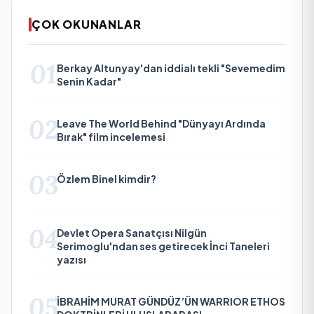
ÇOK OKUNANLAR
01
Berkay Altunyay'dan iddialı tekli "Sevemedim
Senin Kadar"
02
Leave The World Behind "Dünyayı Ardında
Bırak" film incelemesi
03
Özlem Binel kimdir?
04
Devlet Opera Sanatçısı Nilgün
Serimoglu'ndan ses getirecek İnci Taneleri
yazısı
05
İBRAHİM MURAT GÜNDÜZ’ÜN WARRIOR ETHOS