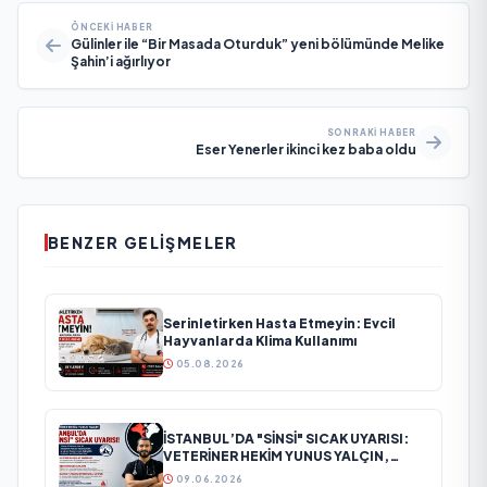
ÖNCEKI HABER
Gülinler ile “Bir Masada Oturduk” yeni bölümünde Melike
Şahin’i ağırlıyor
SONRAKI HABER
Eser Yenerler ikinci kez baba oldu
BENZER GELIŞMELER
Serinletirken Hasta Etmeyin: Evcil
Hayvanlarda Klima Kullanımı
05.08.2026
İSTANBUL’DA "SİNSİ" SICAK UYARISI:
VETERİNER HEKİM YUNUS YALÇIN,
MAYIS AYINDAKİ GİZLİ TEHLİKEYE
09.06.2026