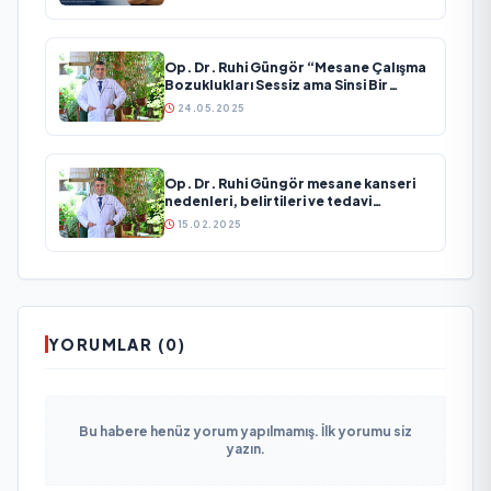
DİKKAT ÇEKTİ!
Op. Dr. Ruhi Güngör “Mesane Çalışma
Bozuklukları Sessiz ama Sinsi Bir
Sorun”
24.05.2025
Op. Dr. Ruhi Güngör mesane kanseri
nedenleri, belirtileri ve tedavi
yöntemleri hakkında önemli
15.02.2025
açıklamalarda bulundu
YORUMLAR (0)
Bu habere henüz yorum yapılmamış. İlk yorumu siz
yazın.