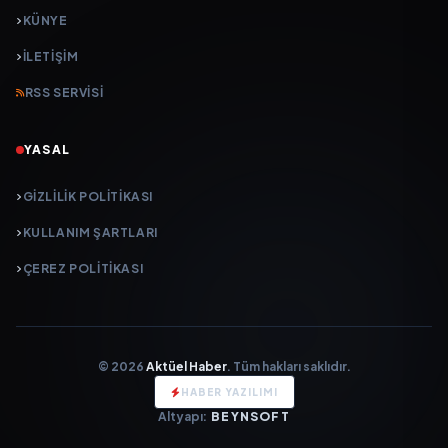
KÜNYE
İLETIŞIM
RSS SERVISI
YASAL
GIZLILIK POLITIKASI
KULLANIM ŞARTLARI
ÇEREZ POLITIKASI
© 2026
Aktüel Haber
. Tüm hakları saklıdır.
HABER YAZILIMI
Altyapı:
BEYNSOFT