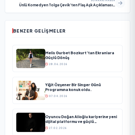
SONRAKI HABER
Ünlü Komedyen Tolga Çevik’ten Flaş Aşk Açıklaması…
BENZER GELIŞMELER
Melis Gurbet Bozkurt’tan Ekranlara
Güçlü Dönüş
28.06.2026
Yiğit Özşener Bir Singer Günü
Programına konuk oldu.
07.04.2026
Oyuncu Doğan Alioğlu kariyerine yeni
dijital platformu ve güçlü
yetenekleriyle devam ediyor
27.02.2026