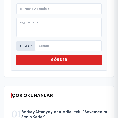
6 + 2 = ?
GÖNDER
ÇOK OKUNANLAR
01
Berkay Altunyay'dan iddialı tekli "Sevemedim
Senin Kadar"