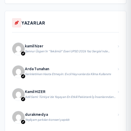
YAZARLAR
kamil hizer
Şennur Üzgen’in "Tekâmül" Eseri UPSD 2026 Yaz Sergisi’nde
Sanatseverlerle Buluşuyor
Arda Tunahan
Serinletirken Hasta Etmeyin: Evcil Hayvanlarda Klima Kullanımı
Kamil HIZER
Adil Sami: Türkiye’de Yaşayan En Etkili Pakistanlı İş İnsanlarından
Biri, Yatırım ve Ekonomik Diplomasiyi Güçlendiriyor
durakmedya
Yeşilçam şarkıları konseri yapıldı