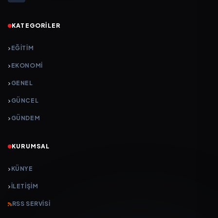
KATEGORILER
EĞITIM
EKONOMI
GENEL
GÜNCEL
GÜNDEM
KURUMSAL
KÜNYE
İLETIŞIM
RSS SERVISI