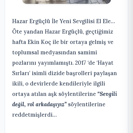
Hazar Ergüçlü İle Yeni Sevgilisi El Ele…
Öte yandan Hazar Ergüçlü, geçtiğimiz
hafta Ekin Koç ile bir ortaya gelmiş ve
toplumsal medyasından samimi
pozlarını yayımlamıştı. 2017 ‘de ‘Hayat
Sırları’ isimli dizide başrolleri paylaşan
ikili, o devirlerde kendileriyle ilgili
ortaya atılan aşk söylentilerine
“Sevgili
değil, rol arkadaşıyız”
söylentilerine
reddetmişlerdi…