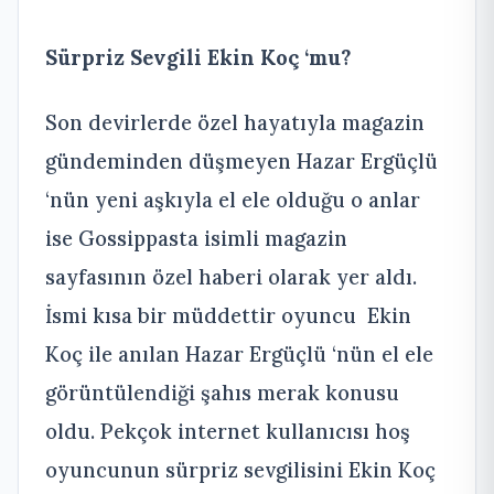
Sürpriz Sevgili Ekin Koç ‘mu?
Son devirlerde özel hayatıyla magazin
gündeminden düşmeyen Hazar Ergüçlü
‘nün yeni aşkıyla el ele olduğu o anlar
ise Gossippasta isimli magazin
sayfasının özel haberi olarak yer aldı.
İsmi kısa bir müddettir oyuncu Ekin
Koç ile anılan Hazar Ergüçlü ‘nün el ele
görüntülendiği şahıs merak konusu
oldu. Pekçok internet kullanıcısı hoş
oyuncunun sürpriz sevgilisini Ekin Koç