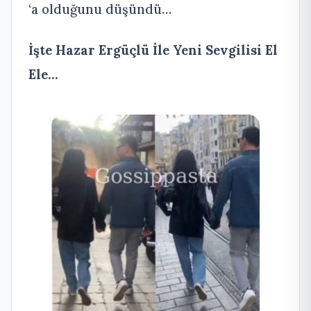
‘a olduğunu düşündü…
İşte Hazar Ergüçlü İle Yeni Sevgilisi El
Ele…