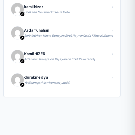
kamil hizer
Linet'ten Müslüm Gürses'e Vefa
Arda Tunahan
Serinletirken Hasta Etmeyin: Evcil Hayvanlarda Klima Kullanımı
Kamil HIZER
Adil Sami: Türkiye’de Yaşayan En Etkili Pakistanlı İş
İnsanlarından Biri, Yatırım ve Ekonomik Diplomasiyi
Güçlendiriyor
durakmedya
Yeşilçam şarkıları konseri yapıldı