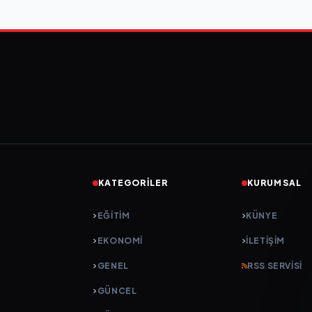
KATEGORILER
KURUMSAL
EĞITIM
KÜNYE
EKONOMI
İLETIŞIM
GENEL
RSS SERVISI
GÜNCEL