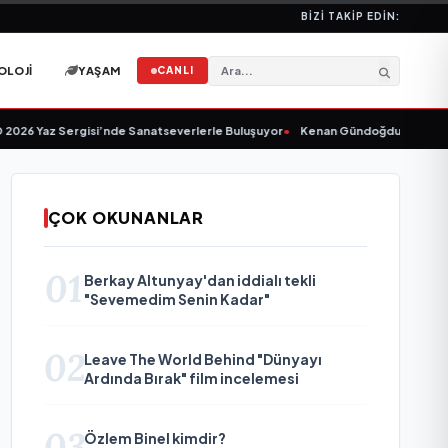
BIZI TAKIP EDIN:
OLOJI
YAŞAM
CANLI
26 Yaz Sergisi’nde Sanatseverlerle Buluşuyor
•
Kenan Gündoğdu’dan Yeni Te
ÇOK OKUNANLAR
01
Berkay Altunyay'dan iddialı tekli
"Sevemedim Senin Kadar"
02
Leave The World Behind "Dünyayı
Ardında Bırak" film incelemesi
03
Özlem Binel kimdir?