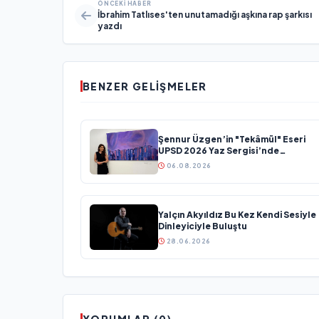
ÖNCEKI HABER
İbrahim Tatlıses'ten unutamadığı aşkına rap şarkısı
yazdı
BENZER GELIŞMELER
Şennur Üzgen’in "Tekâmül" Eseri
UPSD 2026 Yaz Sergisi’nde
Sanatseverlerle Buluşuyor
06.08.2026
Yalçın Akyıldız Bu Kez Kendi Sesiyle
Dinleyiciyle Buluştu
28.06.2026