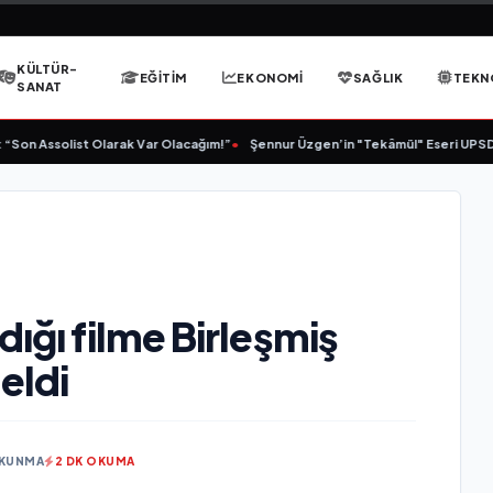
KÜLTÜR-
EĞITIM
EKONOMI
SAĞLIK
TEKN
SANAT
Son Assolist Olarak Var Olacağım!”
•
Şennur Üzgen’in "Tekâmül" Eseri UPSD 20
dığı filme Birleşmiş
eldi
OKUNMA
2 DK OKUMA