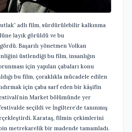
utlak" adlı film, sürdürülebilir kalkınma
ülüne layık görüldü ve bu
l gördü. Başarılı yönetmen Volkan
liğini üstlendiği bu film, insanlığın
runması için yapılan çabaları konu
aldığı bu film, çoraklıkla mücadele edilen
dırmak için çaba sarf eden bir kâşifin
Festivali'nin Market bölümünde yer
festivalde seçildi ve İngiltere'de tanınmış
rçekleştirdi. Karataş, filmin çekimlerini
0 bin metrekarelik bir madende tamamladı.