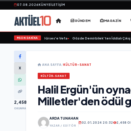
07.08.2026
KÜNYE
İLETIŞIM
GÜNDEM
MAGAZIN
SON DAKİKA
•
Linet'ten Müslüm Gürses'e Vefa
•
Gözde Demirbilek’ten İddialı Çıkış: “
ANA SAYFA
/
KÜLTÜR-SANAT
X
KÜLTÜR-SANAT
Halil Ergün'ün oyna
Milletler'den ödül g
2,458
OKUNMA
ARDA TUNAHAN
02.01.2024 20:32
2,458 
YAZAR / EDITÖR