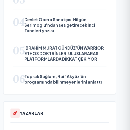
04
Devlet Opera Sanatçısı Nilgün
Serimoglu'ndan ses getirecek İnci
Taneleri yazısı
05
İBRAHİM MURAT GÜNDÜZ’ÜN WARRIOR
ETHOS DOKTRİNLERİ ULUSLARARASI
PLATFORMLARDA DİKKAT ÇEKİYOR
06
Toprak Sağlam, Raif Akyüz'ün
programında bilinmeyenlerini anlattı
YAZARLAR