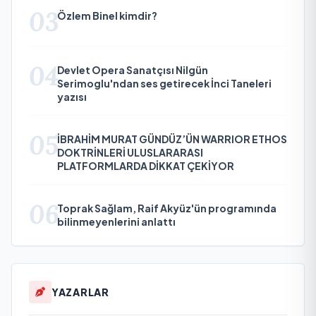
03
Özlem Binel kimdir?
04
Devlet Opera Sanatçısı Nilgün
Serimoglu'ndan ses getirecek İnci Taneleri
yazısı
05
İBRAHİM MURAT GÜNDÜZ’ÜN WARRIOR ETHOS
DOKTRİNLERİ ULUSLARARASI
PLATFORMLARDA DİKKAT ÇEKİYOR
06
Toprak Sağlam, Raif Akyüz'ün programında
bilinmeyenlerini anlattı
YAZARLAR