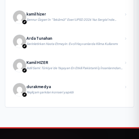
kamil hizer
Şennur Üzgen’in "Tekâmül" Eseri UPSD 2026 Yaz Sergisi’nde
Sanatseverlerle Buluşuyor
Arda Tunahan
Serinletirken Hasta Etmeyin: Evcil Hayvanlarda Klima Kullanımı
Kamil HIZER
Adil Sami: Türkiye’de Yaşayan En Etkili Pakistanlı İş İnsanlarından
Biri, Yatırım ve Ekonomik Diplomasiyi Güçlendiriyor
durakmedya
Yeşilçam şarkıları konseri yapıldı