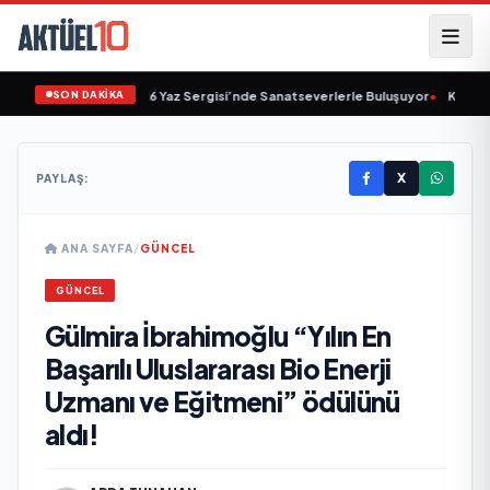
SON DAKİKA
ül" Eseri UPSD 2026 Yaz Sergisi’nde Sanatseverlerle Buluşuyor
•
Kenan Günd
X
PAYLAŞ:
ANA SAYFA
/
GÜNCEL
GÜNCEL
Gülmira İbrahimoğlu “Yılın En
Başarılı Uluslararası Bio Enerji
Uzmanı ve Eğitmeni” ödülünü
aldı!