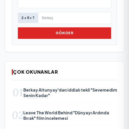
2 + 5 = ?
GÖNDER
ÇOK OKUNANLAR
01
Berkay Altunyay'dan iddialı tekli "Sevemedim
Senin Kadar"
02
Leave The World Behind "Dünyayı Ardında
Bırak" film incelemesi