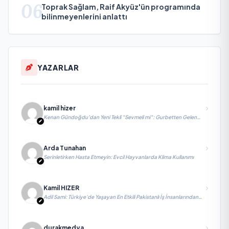
06
Toprak Sağlam, Raif Akyüz'ün programında
bilinmeyenlerini anlattı
YAZARLAR
kamil hizer
Kenan Gündoğdu’dan Yeni Tekli "Sevmeli mi": Gurbetten Gelen
Duygu Yüklü Şarkı
Arda Tunahan
Serinletirken Hasta Etmeyin: Evcil Hayvanlarda Klima Kullanımı
Kamil HIZER
Adil Sami: Türkiye’de Yaşayan En Etkili Pakistanlı İş İnsanlarından
Biri, Yatırım ve Ekonomik Diplomasiyi Güçlendiriyor
durakmedya