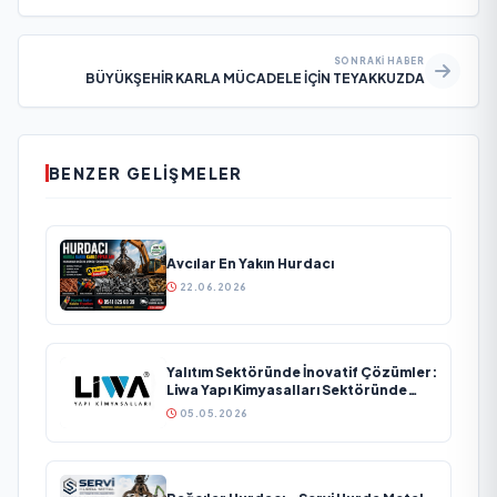
SONRAKI HABER
BÜYÜKŞEHİR KARLA MÜCADELE İÇİN TEYAKKUZDA
BENZER GELIŞMELER
Avcılar En Yakın Hurdacı
22.06.2026
Yalıtım Sektöründe İnovatif Çözümler:
Liwa Yapı Kimyasalları Sektöründe
Büyümesini Sürdürüyor
05.05.2026