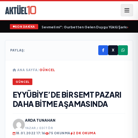
SON DAKİKA
ğdu’dan Yeni Tekli "Sevmeli mi": Gurbetten Gelen Duygu Yüklü Şarkı
•
Serin
X
PAYLAŞ:
ANA SAYFA
/
GÜNCEL
GÜNCEL
EYYÜBİYE’DE BİR SEMT PAZARI
DAHA BİTME AŞAMASINDA
ARDA TUNAHAN
YAZAR / EDITÖR
18.01.2022 17:16
75 OKUNMA
2 DK OKUMA