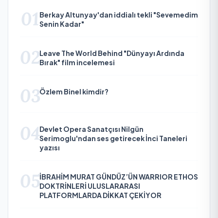
01
Berkay Altunyay'dan iddialı tekli "Sevemedim
Senin Kadar"
02
Leave The World Behind "Dünyayı Ardında
Bırak" film incelemesi
03
Özlem Binel kimdir?
04
Devlet Opera Sanatçısı Nilgün
Serimoglu'ndan ses getirecek İnci Taneleri
yazısı
05
İBRAHİM MURAT GÜNDÜZ’ÜN WARRIOR ETHOS
DOKTRİNLERİ ULUSLARARASI
PLATFORMLARDA DİKKAT ÇEKİYOR